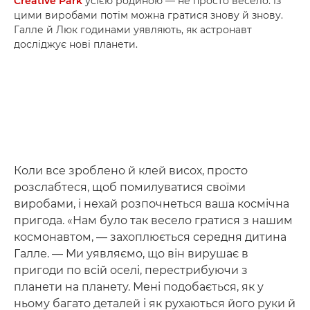
Creative Park
усією родиною — не просто весело: із
цими виробами потім можна гратися знову й знову.
Галле й Люк годинами уявляють, як астронавт
досліджує нові планети.
Коли все зроблено й клей висох, просто
розслабтеся, щоб помилуватися своїми
виробами, і нехай розпочнеться ваша космічна
пригода. «Нам було так весело гратися з нашим
космонавтом, — захоплюється середня дитина
Галле. — Ми уявляємо, що він вирушає в
пригоди по всій оселі, перестрибуючи з
планети на планету. Мені подобається, як у
ньому багато деталей і як рухаються його руки й