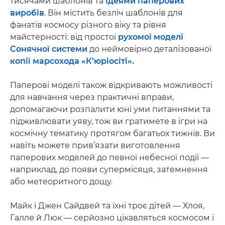
тисячами шаблонів та
ідеями паперових
виробів
. Він містить безліч шаблонів для
фанатів космосу різного віку та рівня
майстерності: від простої
рухомої моделі
Сонячної системи
до неймовірно деталізованої
копії марсохода «К’юріосіті».
Паперові моделі також відкривають можливості
для навчання через практичні вправи,
допомагаючи розпалити юні уми питаннями та
підживлювати уяву, тож ви гратимете в ігри на
космічну тематику протягом багатьох тижнів. Ви
навіть можете прив’язати виготовлення
паперових моделей до певної небесної події —
наприклад, до появи супермісяця, затемнення
або метеоритного дощу.
Майк і Джен Сайдвей та їхні троє дітей — Хлоя,
Галле й Люк — серйозно цікавляться космосом і