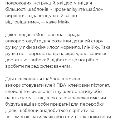
покрокових інструкцій, які доступні для
більшості шаблонів. «Проаналізуйте шаблон і
вирішіть заздалегідь, хто й за що
відповідатиме», — каже Майк.
Джен додає: «Моя головна порада —
використовуйте для розмітки деталей стару
ручку, у якій закінчилося чорнило, і лінійку. Така
ручка не прорізає папір наскрізь, але залишає
достатньо глибокий відбиток: це потрібно
зробити перед склеюванням».
Для склеювання шаблонів можна
використовувати клей ПВА, клейовий пістолет,
клейові точки, екологічну альтернативу або
навіть скотч — від клею також залежатиме, чи
будуть ваші вироби придатні для переробки.
Деякі шаблони знадобиться скріпити за
допомогою затискачів або прищіпок, поки вони