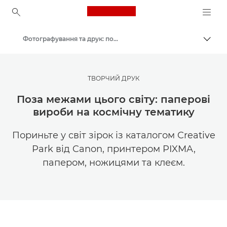
Canon Logo, back to ho
Фотографування та друк: поради та методи
Пере
Canon
Ресурси для натхнення | Поради щодо фотографування і друку та рекомендації для покупців
ТВОРЧИЙ ДРУК
Поза межами цього світу: паперові
вироби на космічну тематику
Пориньте у світ зірок із каталогом Creative
Park від Canon, принтером PIXMA,
папером, ножицями та клеєм.