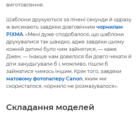
виготовлення.
Шаблони друкуються за лічені секунди й одразу
ж висихають завдяки довговічним
чорнилам
PIXMA
. «Мені дуже сподобалося, що шаблони
друкувалися так швидко, адже завдяки цьому
кожній дитині було чим зайнятися, — каже
Джен. — Інакше нам довелося би довго чекати й
діти занудьгували б і, можливо, пішли б
займатися чимось іншим. Крім того, завдяки
матовому фотопаперу Canon
, яким ми
скористалося, чорнило не розмазувалося».
Складання моделей