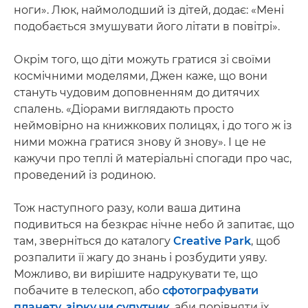
ноги». Люк, наймолодший із дітей, додає: «Мені
подобається змушувати його літати в повітрі».
Окрім того, що діти можуть гратися зі своїми
космічними моделями, Джен каже, що вони
стануть чудовим доповненням до дитячих
спалень. «Діорами виглядають просто
неймовірно на книжкових полицях, і до того ж із
ними можна гратися знову й знову». І це не
кажучи про теплі й матеріальні спогади про час,
проведений із родиною.
Тож наступного разу, коли ваша дитина
подивиться на безкрає нічне небо й запитає, що
там, зверніться до каталогу
Creative Park
, щоб
розпалити її жагу до знань і розбудити уяву.
Можливо, ви вирішите надрукувати те, що
побачите в телескоп, або
сфотографувати
планету, зірку чи супутник
, аби порівняти їх.