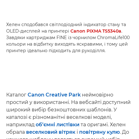
Хелен сподобався світлодіодний індикатор стану та
OLED-дисплей на принтері
Canon PIXMA TS5340a
.
Завдяки картриджам FINE із чорнилом ChromaLife100
кольори на відбитку виходять яскравими, і тому цей
принтер ідеально підходить для рукоділля.
Каталог
Canon Creative Park
неймовірно
простий у використанні. На вебсайті доступний
широкий вибір безкоштовних шаблонів. У
каталозі є різноманітні веселкові моделі,
наприклад
об’ємні листівки
та оригамі. Хелен
обрала
веселковий вітряк
і
повітряну кулю
. До