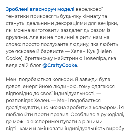
Зроблені власноруч моделі
веселкової
тематики прикрасять будь-яку кімнату та
стануть ідеальними декораціями для вечірки,
які можна виготовити заздалегідь разом із
друзями. Але ви не повинні вірити нам на
слово: просто послухайте людину, яка любить
усе яскраве й барвисте — Хелен Кук (Helen
Cooke), британську майстриню і ювеліра, яка
веде свій блог
@CraftyCooke
.
Мені подобаються кольори. Я завжди була
доволі енергійною людиною, тому одягаюся
відповідно до своєї індивідуальності, —
розповідає Хелен. — Мені подобається
досліджувати, що можна зробити з кольором, і я
люблю йти проти правил. Особливо в рукоділлі,
де можна експериментувати з різними
відтінками й змінювати індивідуальність виробу