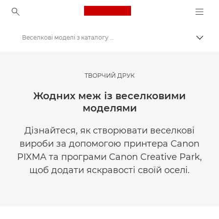
Canon Logo, back to ho
Веселкові моделі з каталогу Canon Creative Park
Пере
Canon
Ресурси для натхнення | Поради щодо фотографування і друку та рекомендації для покупців
ТВОРЧИЙ ДРУК
Фотографування та друк: поради та методи
Жодних меж із веселковими
моделями
Дізнайтеся, як створювати веселкові
вироби за допомогою принтера Canon
PIXMA та програми Canon Creative Park,
щоб додати яскравості своїй оселі.