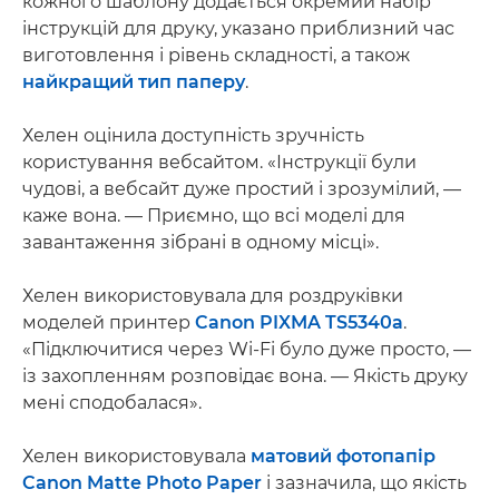
кожного шаблону додається окремий набір
інструкцій для друку, указано приблизний час
виготовлення і рівень складності, а також
найкращий тип паперу
.
Хелен оцінила доступність зручність
користування вебсайтом. «Інструкції були
чудові, а вебсайт дуже простий і зрозумілий, —
каже вона. — Приємно, що всі моделі для
завантаження зібрані в одному місці».
Хелен використовувала для роздруківки
моделей принтер
Canon PIXMA TS5340a
.
«Підключитися через Wi-Fi було дуже просто, —
із захопленням розповідає вона. — Якість друку
мені сподобалася».
Хелен використовувала
матовий фотопапір
Canon Matte Photo Paper
і зазначила, що якість