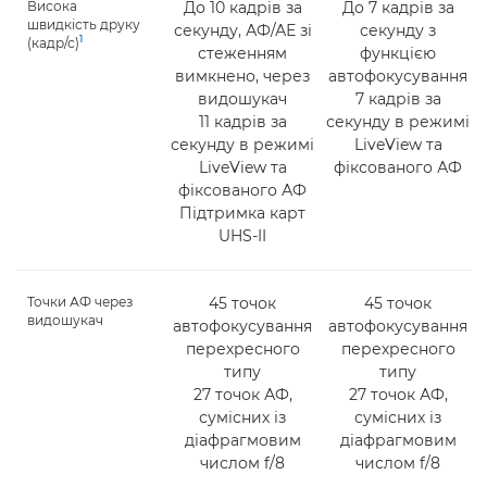
Висока
До 10 кадрів за
До 7 кадрів за
швидкість друку
секунду, АФ/АЕ зі
секунду з
1
(кадр/с)
стеженням
функцією
вимкнено, через
автофокусування
видошукач
7 кадрів за
11 кадрів за
секунду в режимі
секунду в режимі
LiveView та
LiveView та
фіксованого АФ
фіксованого АФ
Підтримка карт
UHS-II
Точки АФ через
45 точок
45 точок
видошукач
автофокусування
автофокусування
перехресного
перехресного
типу
типу
27 точок АФ,
27 точок АФ,
сумісних із
сумісних із
діафрагмовим
діафрагмовим
числом f/8
числом f/8