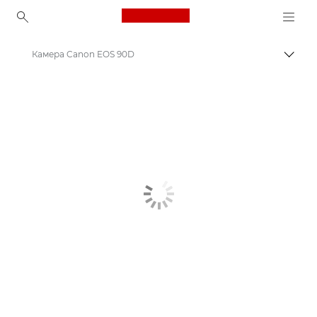
Canon Logo, back to ho
Камера Canon EOS 90D
Пере
Canon
Цифрові камери