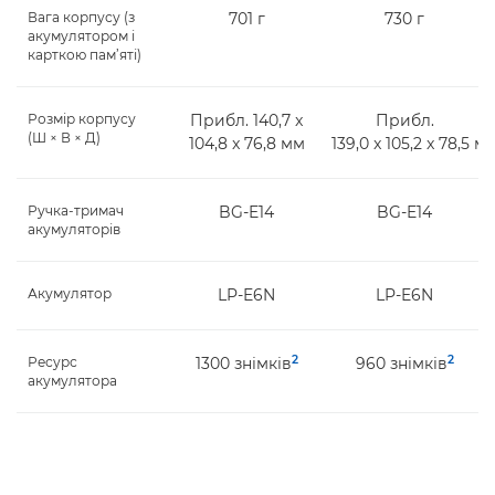
Вага корпусу (з
701 г
730 г
акумулятором і
карткою пам’яті)
Розмір корпусу
Прибл. 140,7 x
Прибл.
(Ш × В × Д)
104,8 x 76,8 мм
139,0 x 105,2 x 78,5 м
Ручка-тримач
BG-E14
BG-E14
акумуляторів
Акумулятор
LP-E6N
LP-E6N
2
2
Ресурс
1300 знімків
960 знімків
акумулятора