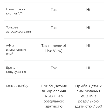
Налаштовна
Так
Ні
кнопка АФ
Точкове
Так
Ні
автофокусування
АФ із
Так (в режимі
Ні
визначенням
Live View)
очей
Брекетинг
Так
Ні
фокусування
Сенсор виміру
Прибл. Датчик
Прибл. Датчик
вимірювання
вимірювання
RGB + ІЧ з
RGB+ІЧ з
роздільною
роздільною
здатністю
здатністю 7 560