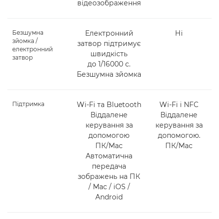
відеозображення
Безшумна
Електронний
Ні
зйомка /
затвор підтримує
електронний
швидкість
затвор
до 1/16000 с.
Безшумна зйомка
Підтримка
Wi-Fi та Bluetooth
Wi-Fi і NFC
Віддалене
Віддалене
керування за
керування за
допомогою
допомогою.
ПК/Mac
ПК/Mac
Автоматична
передача
зображень на ПК
/ Mac / iOS /
Android