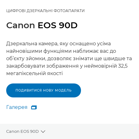
ЦИФРОВІ ДЗЕРКАЛЬНІ ФОТОАПАРАТИ
Canon
EOS 90D
Дзеркальна камера, яку оснащено усіма
найновішими функціями наближає вас до
об’єкту зйомки, дозволяє знімати ще швидше та
закарбовувати зображення у неймовірній 32,5
мегапіксельній якості
ПОДИВИТИСЯ НОВУ МОДЕЛЬ
Галерея

Галерея
Canon EOS 90D
Toggle breadcrumbs