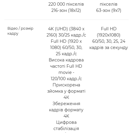
220 000 пікселів
пікселів
216-зон (18x12)
63-зон (9x7)
Відео / розмір
4K (UHD) (3840 x
Full HD
кадру
2160) 30/25 кадр./с
(1920x1080)
Full HD (1920 x
60/50, 30, 25, 24
1080) 60/50, 30,
кадрів за секунду
25 кадр./с
Висока кадрова
частоті Full HD
movie -
120/100 кадр./с
Прискорена
зйомка у форматі
4К
Збереження
кадрів формату
4K
Цифрова
стабілізація