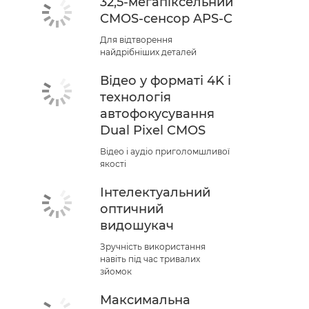
32,5-мегапіксельний
CMOS-сенсор APS-C
Для відтворення
найдрібніших деталей
Відео у форматі 4K і
технологія
автофокусування
Dual Pixel CMOS
Відео і аудіо приголомшливої
якості
Інтелектуальний
оптичний
видошукач
Зручність використання
навіть під час тривалих
зйомок
Максимальна