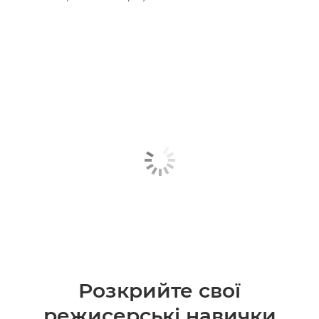
Дізнайтеся більше

Розкрийте свої
режисерські навички