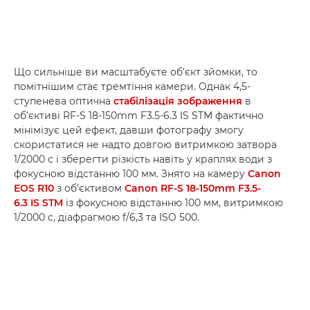
Що сильніше ви масштабуєте об’єкт зйомки, то
помітнішим стає тремтіння камери. Однак 4,5-
ступенева оптична
стабілізація зображення
в
об’єктиві RF-S 18-150mm F3.5-6.3 IS STM фактично
мінімізує цей ефект, давши фотографу змогу
скористатися не надто довгою витримкою затвора
1/2000 с і зберегти різкість навіть у краплях води з
фокусною відстанню 100 мм. Знято на камеру
Canon
EOS R10
з об’єктивом
Canon RF-S 18-150mm F3.5-
6.3 IS STM
із фокусною відстанню 100 мм, витримкою
1/2000 с, діафрагмою f/6,3 та ISO 500.