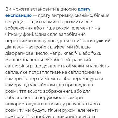
Ви можете встановити відносно
довгу
експозицію
— довгу витримку, скажімо, більше
секунди, — щоб навмисно розмити все
зображення або лише рухомі елементи на
чіткому фоні. Однак для запобігання
перетримки кадру доведеться вибрати вужчий
діапазон настройок діафрагми (більше
діафрагмове число, наприклад f/16 або f/22),
менше значення ISO або нейтральний
світлофільтр, що дозволить обмежити кількість
світла, яке потраплятиме на світлоприймач
камери. Тепер ви можете або переміщувати
камеру під час зйомки (що призведе до
розмиття всього зображення), або для
забезпечення нерухомості камери
використовувати штатив, у результаті чого
розмитими будуть тільки рухомі елементи
композиції. Спробуйте використовувати