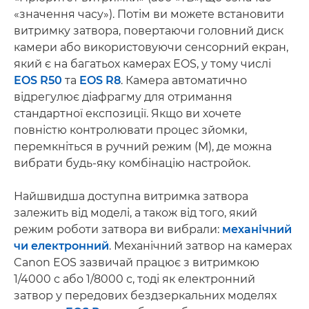
«значення часу»). Потім ви можете встановити
витримку затвора, повертаючи головний диск
камери або використовуючи сенсорний екран,
який є на багатьох камерах EOS, у тому числі
EOS R50
та
EOS R8
. Камера автоматично
відрегулює діафрагму для отримання
стандартної експозиції. Якщо ви хочете
повністю контролювати процес зйомки,
перемкніться в ручний режим (M), де можна
вибрати будь-яку комбінацію настройок.
Найшвидша доступна витримка затвора
залежить від моделі, а також від того, який
режим роботи затвора ви вибрали:
механічний
чи електронний
. Механічний затвор на камерах
Canon EOS зазвичай працює з витримкою
1/4000 с або 1/8000 с, тоді як електронний
затвор у передових бездзеркальних моделях