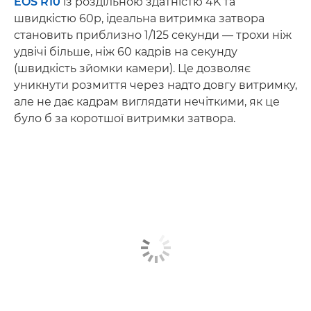
EOS R10
із роздільною здатністю 4K та
швидкістю 60p, ідеальна витримка затвора
становить приблизно 1/125 секунди — трохи ніж
удвічі більше, ніж 60 кадрів на секунду
(швидкість зйомки камери). Це дозволяє
уникнути розмиття через надто довгу витримку,
але не дає кадрам виглядати нечіткими, як це
було б за коротшої витримки затвора.