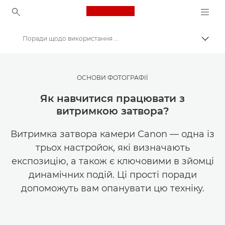
Canon Logo, back to ho
Поради щодо використання витримки затвора
Пере
Canon
Ресурси для натхнення | Поради щодо фотографування і друку та рекомендації для покупців
ОСНОВИ ФОТОГРАФІЇ
Фотографування та друк: поради та методи
Як навчитися працювати з
витримкою затвора?
Витримка затвора камери Canon — одна із
трьох настройок, які визначають
експозицію, а також є ключовими в зйомці
динамічних подій. Ці прості поради
допоможуть вам опанувати цю техніку.