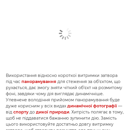
Використання відносно короткої витримки затвора
під час
панорамування
для стеження за об’єктом, що
рухається, дає змогу зняти чіткий об’єкт на розмитому
фоні, завдяки чому дія виглядає динамічніше.
Упевнене володіння прийомом панорамування буде
дуже корисним у всіх видах
динамічної фотографії
—
від
спорту
до
дикої природи
. Хитрість полягає в тому,
щоб не піддаватися бажанню зупинити дію. Замість
цього використовуйте достатньо довгу витримку