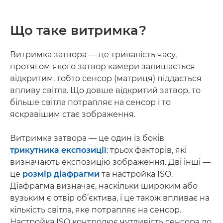
Що таке витримка?
Витримка затвора — це тривалість часу,
протягом якого затвор камери залишається
відкритим, тобто сенсор (матриця) піддається
впливу світла. Що довше відкритий затвор, то
більше світла потрапляє на сенсор і то
яскравішим стає зображення.
Витримка затвора — це один із боків
трикутника експозиції
: трьох факторів, які
визначають експозицію зображення. Дві інші —
це
розмір діафрагми
та настройка ISO.
Діафрагма визначає, наскільки широким або
вузьким є отвір об’єктива, і це також впливає на
кількість світла, яке потрапляє на сенсор.
Настройка ISO контролює чутливість сенсора до