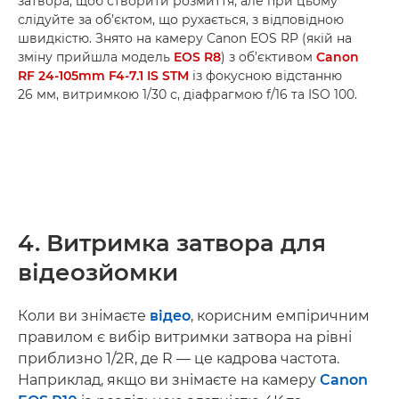
затвора, щоб створити розмиття, але при цьому
слідуйте за об’єктом, що рухається, з відповідною
швидкістю. Знято на камеру Canon EOS RP (якій на
зміну прийшла модель
EOS R8
) з об’єктивом
Canon
RF 24-105mm F4-7.1 IS STM
із фокусною відстанню
26 мм, витримкою 1/30 с, діафрагмою f/16 та ISO 100.
4. Витримка затвора для
відеозйомки
Коли ви знімаєте
відео
, корисним емпіричним
правилом є вибір витримки затвора на рівні
приблизно 1/2R, де R — це кадрова частота.
Наприклад, якщо ви знімаєте на камеру
Canon