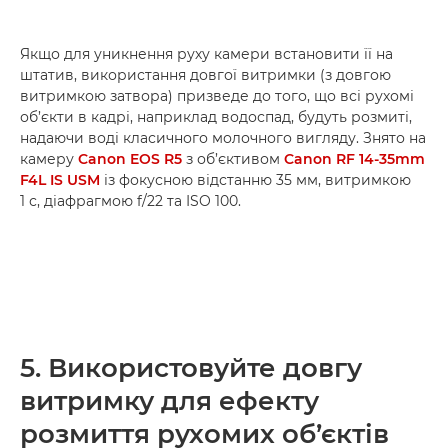
Якщо для уникнення руху камери встановити її на
штатив, використання довгої витримки (з довгою
витримкою затвора) призведе до того, що всі рухомі
об’єкти в кадрі, наприклад водоспад, будуть розмиті,
надаючи воді класичного молочного вигляду. Знято на
камеру
Canon EOS R5
з об’єктивом
Canon RF 14-35mm
F4L IS USM
із фокусною відстанню 35 мм, витримкою
1 с, діафрагмою f/22 та ISO 100.
5. Використовуйте довгу
витримку для ефекту
розмиття рухомих об’єктів