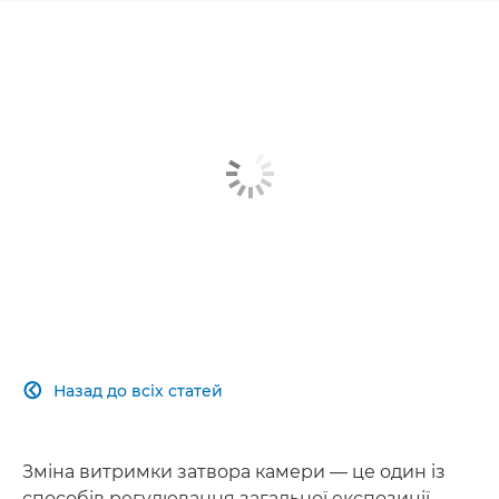
Назад до всіх статей

Зміна витримки затвора камери — це один із
способів регулювання загальної експозиції