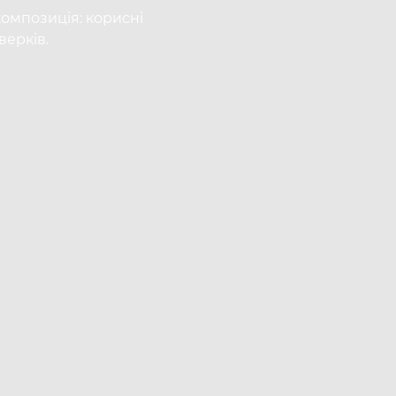
омпозиція: корисні
ерків.