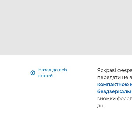
Назад до всіх
Яскраві феєрв

статей
передати це в
компактною 
бездзеркаль
зйомки феєрв
дні.