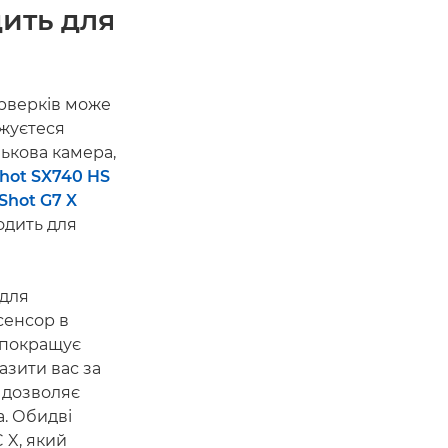
дить для
єрверків може
джуєтеся
ькова камера,
hot SX740 HS
Shot G7 X
одить для
 для
сенсор в
покращує
азити вас за
к дозволяє
а. Обидві
 X, який