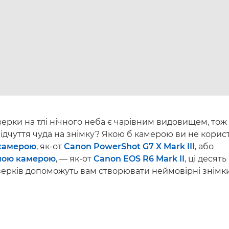
ерки на тлі нічного неба є чарівним видовищем, тож
ідчуття чуда на знімку? Якою б камерою ви не кори
камерою
, як-от
Canon PowerShot G7 X Mark III
, або
ною камерою
, — як-от
Canon EOS R6 Mark II
, ці десять
ерків допоможуть вам створювати неймовірні знімки