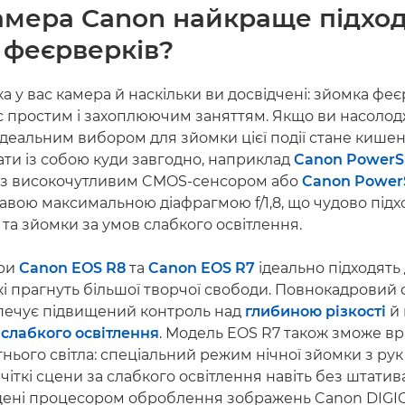
камера Canon найкраще підхо
 феєрверків?
а у вас камера й наскільки ви досвідчені: зйомка фе
с простим і захоплюючим заняттям. Якщо ви насоло
деальним вибором для зйомки цієї події стане кишен
ти із собою куди завгодно, наприклад
Canon PowerS
із високочутливим CMOS-сенсором або
Canon Power
авою максимальною діафрагмою f/1,8, що чудово підх
 та зйомки за умов слабкого освітлення.
ери
Canon EOS R8
та
Canon EOS R7
ідеально підходять
кі прагнуть більшої творчої свободи. Повнокадровий 
печує підвищений контроль над
глибиною різкості
й 
а
слабкого освітлення
. Модель EOS R7 також зможе вр
нього світла: спеціальний режим нічної зйомки з ру
чіткі сцени за слабкого освітлення навіть без штатив
ені процесором оброблення зображень Canon DIGIC