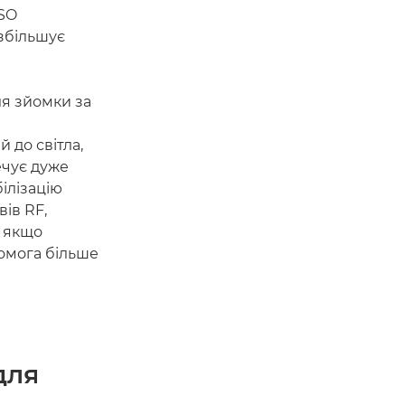
ISO
 збільшує
я зйомки за
 до світла,
ечує дуже
ілізацію
ів RF,
ь якщо
комога більше
для