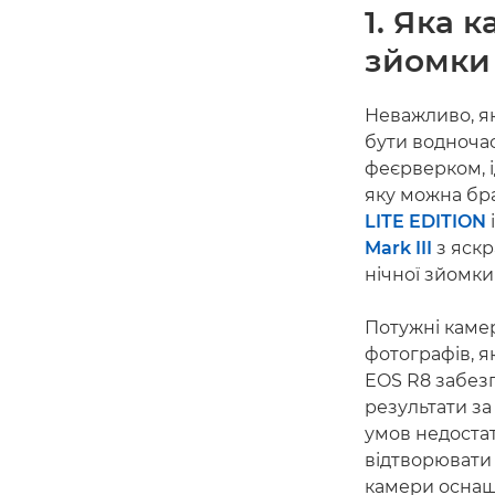
1. Яка 
зйомки
Неважливо, як
бути водноча
феєрверком, і
яку можна бра
LITE EDITION
Mark III
з яскр
нічної зйомки
Потужні кам
фотографів, я
EOS R8 забез
результати з
умов недостат
відтворювати 
камери оснащ