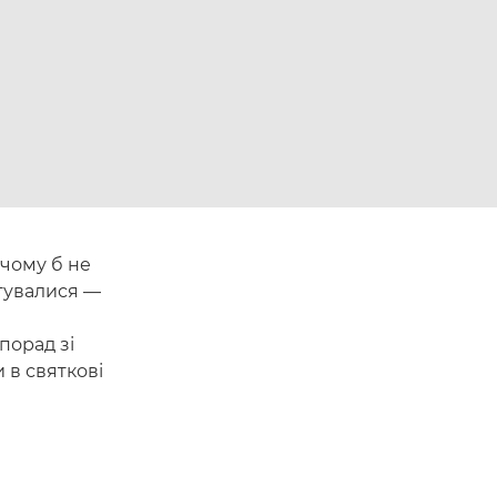
 чому б не
стувалися —
 порад зі
 в святкові