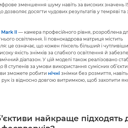
ифрове зменшення шуму навіть за високих значень 
 що дозволяє досягти чудових результатів у темряві та
Mark II
— камера професійного рівня, розроблена дл
нього освітлення. Її повнокадрова матриця містить
еля: це означає, що кожен піксель більший і чутливіший
исоку якість знімків за слабкого освітлення й забезп
ічний діапазон. У цій моделі також реалізовано стаб
 8 ступенів за умови використання сумісних об’єктив
 ви зможете робити
нічні
знімки без розмиття, навіт
 рук із відносно довгою витримкою, щоб захопити я
об’єктиви найкраще підходять 