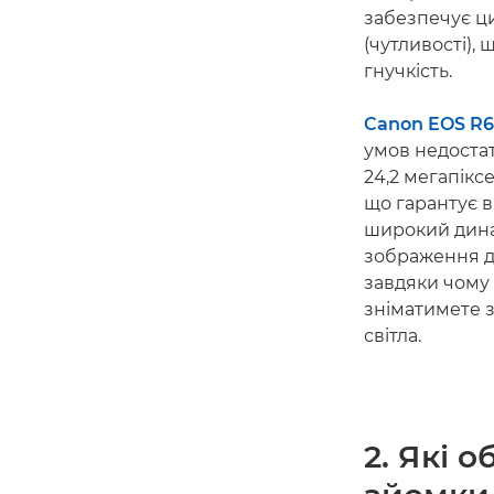
забезпечує ц
(чутливості),
гнучкість.
Canon EOS R6 
умов недостат
24,2 мегапікс
що гарантує в
широкий динам
зображення до
завдяки чому
зніматимете з
світла.
2. Які 