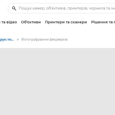
 та відео
Об’єктиви
Принтери та сканери
Рішення та 
Фотографування та друк: поради та методи
Фотографування феєрверків