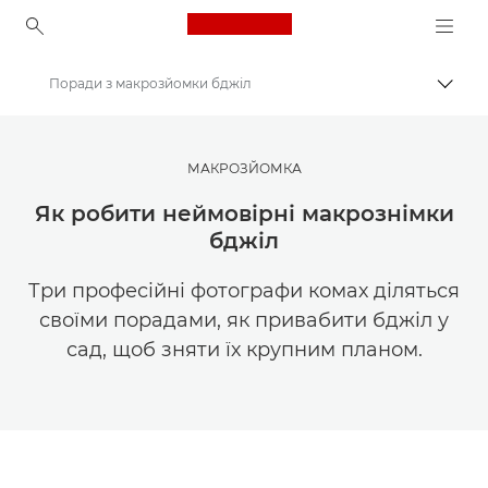
Canon Logo, back to ho
Поради з макрозйомки бджіл
Пере
Canon
Ресурси для натхнення | Поради щодо фотографування і друку та рекомендації для покупців
МАКРОЗЙОМКА
Фотографування та друк: поради та методи
Як робити неймовірні макрознімки
бджіл
Три професійні фотографи комах діляться
своїми порадами, як привабити бджіл у
сад, щоб зняти їх крупним планом.