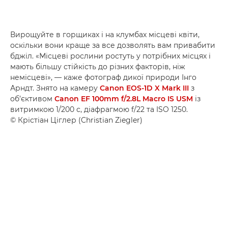
Вирощуйте в горщиках і на клумбах місцеві квіти,
оскільки вони краще за все дозволять вам привабити
бджіл. «Місцеві рослини ростуть у потрібних місцях і
мають більшу стійкість до різних факторів, ніж
немісцеві», — каже фотограф дикої природи Інго
Арндт. Знято на камеру
Canon EOS-1D X Mark III
з
об’єктивом
Canon EF 100mm f/2.8L Macro IS USM
із
витримкою 1/200 с, діафрагмою f/22 та ISO 1250.
© Крістіан Ціглер (Christian Ziegler)