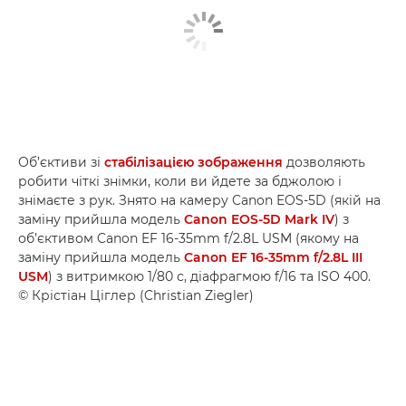
Об’єктиви зі
стабілізацією зображення
дозволяють
робити чіткі знімки, коли ви йдете за бджолою і
знімаєте з рук. Знято на камеру Canon EOS-5D (якій на
заміну прийшла модель
Canon EOS-5D Mark IV
) з
об’єктивом Canon EF 16-35mm f/2.8L USM (якому на
заміну прийшла модель
Canon EF 16-35mm f/2.8L III
USM
) з витримкою 1/80 с, діафрагмою f/16 та ISO 400.
© Крістіан Ціглер (Christian Ziegler)