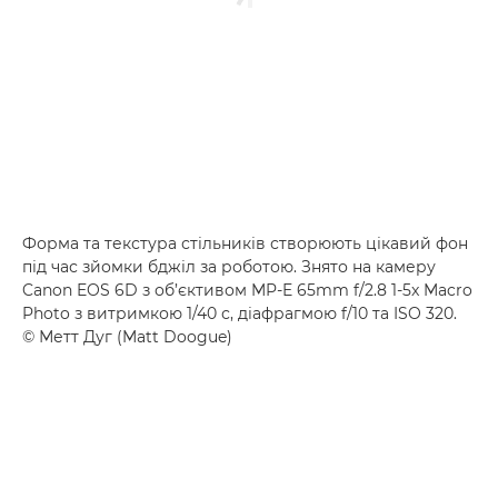
Форма та текстура стільників створюють цікавий фон
під час зйомки бджіл за роботою. Знято на камеру
Canon EOS 6D з об’єктивом MP-E 65mm f/2.8 1-5x Macro
Photo з витримкою 1/40 с, діафрагмою f/10 та ISO 320.
© Метт Дуг (Matt Doogue)