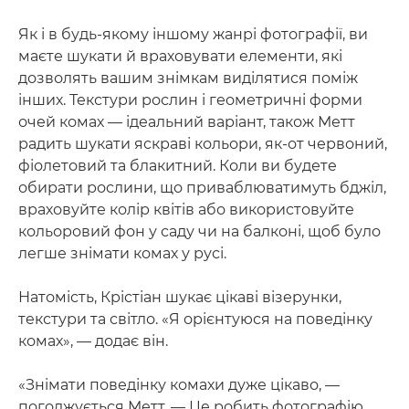
Як і в будь-якому іншому жанрі фотографії, ви
маєте шукати й враховувати елементи, які
дозволять вашим знімкам виділятися поміж
інших. Текстури рослин і геометричні форми
очей комах — ідеальний варіант, також Метт
радить шукати яскраві кольори, як-от червоний,
фіолетовий та блакитний. Коли ви будете
обирати рослини, що приваблюватимуть бджіл,
враховуйте колір квітів або використовуйте
кольоровий фон у саду чи на балконі, щоб було
легше знімати комах у русі.
Натомість, Крістіан шукає цікаві візерунки,
текстури та світло. «Я орієнтуюся на поведінку
комах», — додає він.
«Знімати поведінку комахи дуже цікаво, —
погоджується Метт. — Це робить фотографію