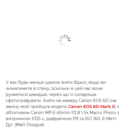
У вас буде менше шансів зняти бджіл, якщо ви
зніматимете в спеку, оскільки в цей час вони
рухаються швидше, через що їх складніше
сфотографувати. Знято на камеру Canon EOS 6D (на
заміну якій прийшла модель
Canon EOS 6D Mark II
) з
об’єктивом Canon MP-E 65mm f/2.8 1-5x Macro Photo з
витримкою 1/125 с, діафрагмою f/9 та ISO 160. © Метт
Дуг (Matt Doogue)