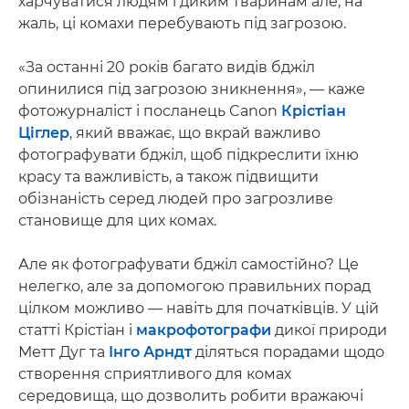
харчуватися людям і диким тваринам але, на
жаль, ці комахи перебувають під загрозою.
«За останні 20 років багато видів бджіл
опинилися під загрозою зникнення», — каже
фотожурналіст і посланець Canon
Крістіан
Ціглер
, який вважає, що вкрай важливо
фотографувати бджіл, щоб підкреслити їхню
красу та важливість, а також підвищити
обізнаність серед людей про загрозливе
становище для цих комах.
Але як фотографувати бджіл самостійно? Це
нелегко, але за допомогою правильних порад
цілком можливо — навіть для початківців. У цій
статті Крістіан і
макрофотографи
дикої природи
Метт Дуг та
Інго Арндт
діляться порадами щодо
створення сприятливого для комах
середовища, що дозволить робити вражаючі