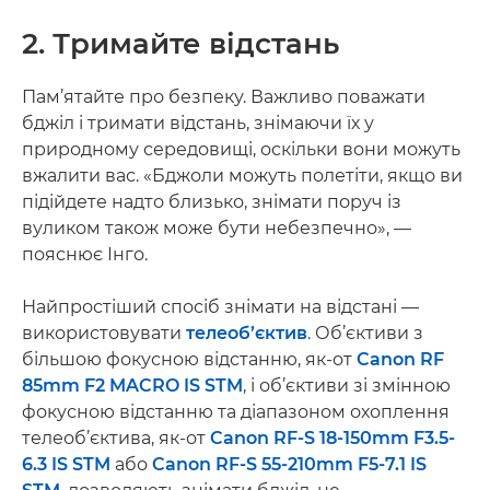
2. Тримайте відстань
Пам’ятайте про безпеку. Важливо поважати
бджіл і тримати відстань, знімаючи їх у
природному середовищі, оскільки вони можуть
вжалити вас. «Бджоли можуть полетіти, якщо ви
підійдете надто близько, знімати поруч із
вуликом також може бути небезпечно», —
пояснює Інго.
Найпростіший спосіб знімати на відстані —
використовувати
телеоб’єктив
. Об’єктиви з
більшою фокусною відстанню, як-от
Canon RF
85mm F2 MACRO IS STM
, і об’єктиви зі змінною
фокусною відстанню та діапазоном охоплення
телеоб’єктива, як-от
Canon RF-S 18-150mm F3.5-
6.3 IS STM
або
Canon RF-S 55-210mm F5-7.1 IS