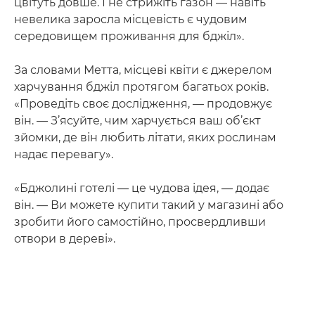
цвітуть довше. І не стрижіть газон — навіть
невелика заросла місцевість є чудовим
середовищем проживання для бджіл».
За словами Метта, місцеві квіти є джерелом
харчування бджіл протягом багатьох років.
«Проведіть своє дослідження, — продовжує
він. — З’ясуйте, чим харчується ваш об’єкт
зйомки, де він любить літати, яких рослинам
надає перевагу».
«Бджолині готелі — це чудова ідея, — додає
він. — Ви можете купити такий у магазині або
зробити його самостійно, просвердливши
отвори в дереві».