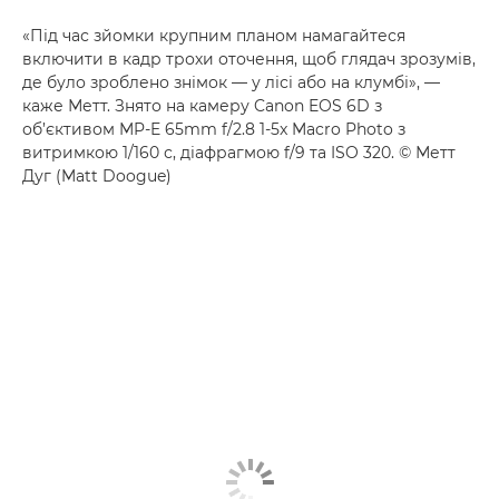
«Під час зйомки крупним планом намагайтеся
включити в кадр трохи оточення, щоб глядач зрозумів,
де було зроблено знімок — у лісі або на клумбі», —
каже Метт. Знято на камеру Canon EOS 6D з
об’єктивом MP-E 65mm f/2.8 1-5x Macro Photo з
витримкою 1/160 с, діафрагмою f/9 та ISO 320. © Метт
Дуг (Matt Doogue)