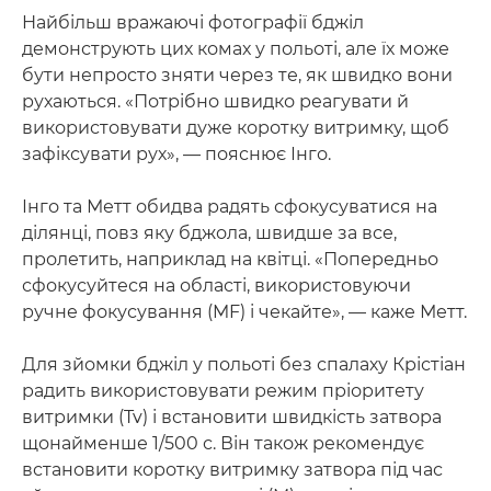
Найбільш вражаючі фотографії бджіл
демонструють цих комах у польоті, але їх може
бути непросто зняти через те, як швидко вони
рухаються. «Потрібно швидко реагувати й
використовувати дуже коротку витримку, щоб
зафіксувати рух», — пояснює Інго.
Інго та Метт обидва радять сфокусуватися на
ділянці, повз яку бджола, швидше за все,
пролетить, наприклад на квітці. «Попередньо
сфокусуйтеся на області, використовуючи
ручне фокусування (MF) і чекайте», — каже Метт.
Для зйомки бджіл у польоті без спалаху Крістіан
радить використовувати режим пріоритету
витримки (Tv) і встановити швидкість затвора
щонайменше 1/500 с. Він також рекомендує
встановити коротку витримку затвора під час