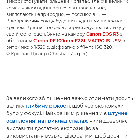
використовувати кільцевий спалах, але очі великих
комах, у яких відбивається світлове кільце,
виглядають неприродно, — пояснює він. —
Відображення сонця буде виглядати, як маленька
крапка». Крістіан також використовує цю тактику у
своїй фотографії. Знято на камеру
Canon EOS R3
з
об’єктивом
Canon RF 100mm F2.8L MACRO IS USM
з
витримкою 1/320 с, діафрагмою f/14 та ISO 320.
© Крістіан Ціглер (Christian Ziegler)
За великого збільшення важко отримати досить
велику
глибину різкості
, щоб усе око комахи
було у фокусі. Найкращим рішенням є
штучне
освітлення, наприклад спалах
, який дозволяє
виставити достатню експозицію за
використання вузької діафрагми, щоб досягти