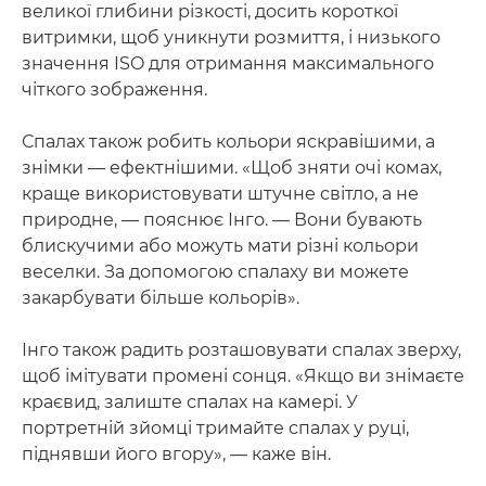
великої глибини різкості, досить короткої
витримки, щоб уникнути розмиття, і низького
значення ISO для отримання максимального
чіткого зображення.
Спалах також робить кольори яскравішими, а
знімки — ефектнішими. «Щоб зняти очі комах,
краще використовувати штучне світло, а не
природне, — пояснює Інго. — Вони бувають
блискучими або можуть мати різні кольори
веселки. За допомогою спалаху ви можете
закарбувати більше кольорів».
Інго також радить розташовувати спалах зверху,
щоб імітувати промені сонця. «Якщо ви знімаєте
краєвид, залиште спалах на камері. У
портретній зйомці тримайте спалах у руці,
піднявши його вгору», — каже він.