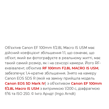
Об’єктив Canon EF 100mm f/2.8L Macro IS USM має
дійсний коефіцієнт збільшення 1:1, що означає, що
об’єкт, який ви фотографуєте в реальному житті, має
такий самий розмір, як і на сенсорі камери. Його RF-
еквівалент, об’єктив
RF 100mm F2.8L MACRO IS USM
,
забезпечує 1,4-кратне збільшення. Знято на камеру
Canon EOS 5DS R (якій на заміну прийшла модель
Canon EOS 5D Mark IV
) з об’єктивом
Canon EF 100mm
f/2.8L Macro IS USM
з витримкою 1/200 с, діафрагмою
f/16 та ISO 250. © Інго Арндт (Ingo Arndt)