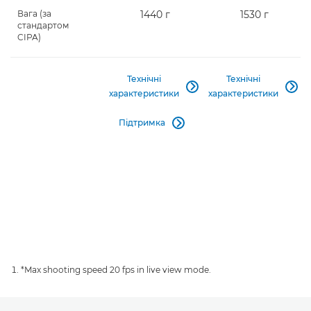
Вага (за
1440 г
1530 г
стандартом
CIPA)
Технічні
Технічні


характеристики
характеристики
Підтримка

*Max shooting speed 20 fps in live view mode.