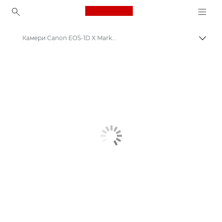
Canon Logo, back to ho
Камери Canon EOS-1D X Mark III
Пере
Canon
Цифрові камери