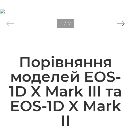
1
/
7
Порівняння
моделей EOS-
1D X Mark III та
EOS-1D X Mark
II