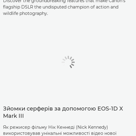
Discover the groundbreaking features that make Canon's
flagship DSLR the undisputed champion of action and
wildlife photography.
Зйомки серферів за допомогою EOS-1D X
Mark III
Як режисер фільму Нік Кеннеді (Nick Kennedy)
використовував унікальні можливості відео нової