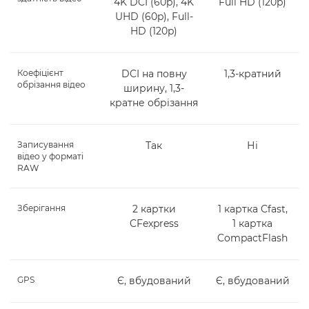
4K DCI (60p), 4K
Full HD (120p)
UHD (60p), Full-
HD (120p)
Коефіцієнт
DCI на повну
1,3-кратний
обрізання відео
ширину, 1,3-
кратне обрізання
Записування
Так
Ні
відео у форматі
RAW
Зберігання
2 картки
1 картка Cfast,
CFexpress
1 картка
CompactFlash
GPS
Є, вбудований
Є, вбудований