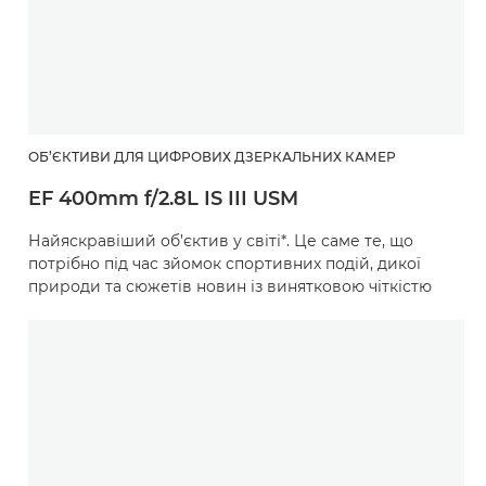
ОБ’ЄКТИВИ ДЛЯ ЦИФРОВИХ ДЗЕРКАЛЬНИХ КАМЕР
EF 400mm f/2.8L IS III USM
Найяскравіший об’єктив у світі*. Це саме те, що
потрібно під час зйомок спортивних подій, дикої
природи та сюжетів новин із винятковою чіткістю