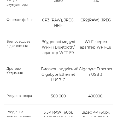
Ресурс
2850
1210
акумулятора
Формати файлів
CR3 (RAW), JPEG,
CR2(RAW), JPEG
HEIF
Безпроводове
Вбудовані модулі
Wi-Fi через
підключення
Wi-Fi і Bluetooth/
адаптер WFT-E8
адаптер WFT-E9
Дротове
Високошвидкісний
Gigabyte Ethernet
з’єднання
Gigabyte Ethernet
і USB 3
і USB-C
Ресурс затвора
500 000
400000.
Роздільна
5,5K RAW (60p),
Відео 4K (60p),
здатність відео