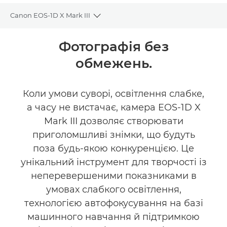
Canon EOS-1D X Mark III
Toggle breadcrumbs
Огляд
Фотографія без
обмежень.
Технічні характеристики
Галерея
Коли умови суворі, освітлення слабке,
а часу не вистачає, камера EOS-1D X
Підтримка
Mark III дозволяє створювати
приголомшливі знімки, що будуть
поза будь-якою конкуренцією. Це
унікальний інструмент для творчості із
неперевершеними показниками в
умовах слабкого освітлення,
технологією автофокусування на базі
машинного навчання й підтримкою