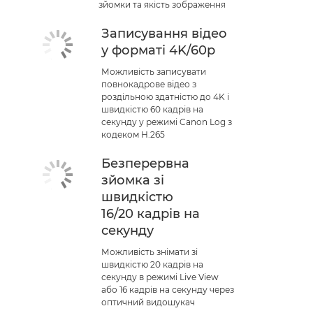
зйомки та якість зображення
Записування відео
у форматі 4K/60p
Можливість записувати
повнокадрове відео з
роздільною здатністю до 4K і
швидкістю 60 кадрів на
секунду у режимі Canon Log з
кодеком H.265
Безперервна
зйомка зі
швидкістю
16/20 кадрів на
секунду
Можливість знімати зі
швидкістю 20 кадрів на
секунду в режимі Live View
або 16 кадрів на секунду через
оптичний видошукач