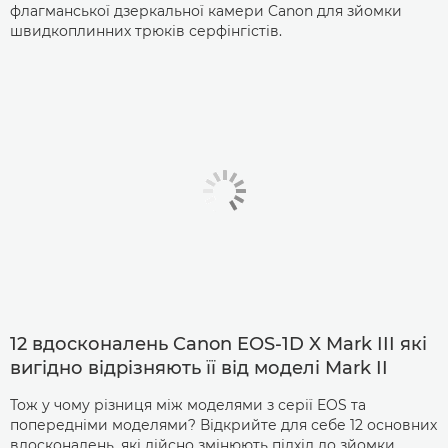
флагманської дзеркальної камери Canon для зйомки
швидкоплинних трюків серфінгістів.
12 вдосконалень Canon EOS-1D X Mark III які
вигідно відрізняють її від моделі Mark II
Тож у чому різниця між моделями з серії EOS та
попередніми моделями? Відкрийте для себе 12 основних
вдосконалень, які дійсно змінюють підхід до зйомки.