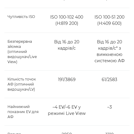
Чутливість ISO
ISO 100-102 400
ISO 100-51 200
(H:819 200)
(H:409 600)
Безперервна
Від 16 до 20
Від 16 до 20
зйомка
кадрів/с
кадрів/с* з
(оптичний
вимкненою
видошукач/Live
системою АФ
View)
Кількість точок
191/3869
61/2583
АФ (оптичний
видошукач/LV)
Найнижчий
–4 EV/–6 EV у
–3
показник EV для
режимі Live View
АФ