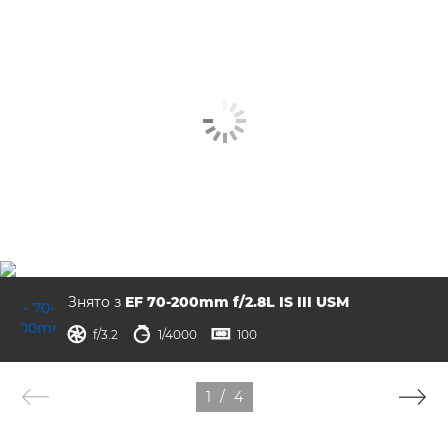
Знято з
EF 70-200mm f/2.8L IS III USM
діафрагма
витримка
ISO



f/3.2
1/4000
100
1
/
4