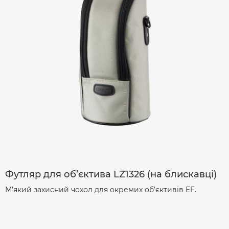
Футляр для об’єктива LZ1326 (на блискавці)
М’який захисний чохол для окремих об’єктивів EF.