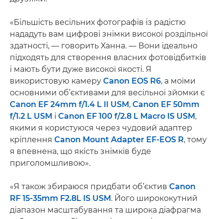
«Більшість весільних фотографів із радістю
нададуть вам цифрові знімки високої роздільної
здатності, — говорить Ханна. — Вони ідеально
підходять для створення власних фотовідбитків
і мають бути дуже високої якості. Я
використовую камеру
Canon EOS R6
, а моїми
основними об’єктивами для весільної зйомки є
Canon EF 24mm f/1.4 L II USM
,
Canon EF 50mm
f/1.2 L USM
і
Canon EF 100 f/2.8 L Macro IS USM
,
якими я користуюся через чудовий адаптер
кріплення
Canon Mount Adapter EF-EOS R
, тому
я впевнена, що якість знімків буде
приголомшливою».
«Я також збираюся придбати об’єктив
Canon
RF 15-35mm F2.8L IS USM
. Його ширококутний
діапазон масштабування та широка діафрагма