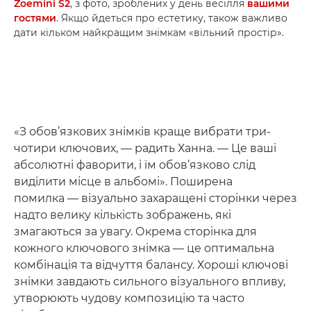
Zoemini S2
, з фото, зроблених у день весілля
вашими
гостями
. Якщо йдеться про естетику, також важливо
дати кільком найкращим знімкам «вільний простір».
«З обов’язкових знімків краще вибрати три-
чотири ключових, — радить Ханна. — Це ваші
абсолютні фаворити, і їм обов’язково слід
виділити місце в альбомі». Поширена
помилка — візуально захаращені сторінки через
надто велику кількість зображень, які
змагаються за увагу. Окрема сторінка для
кожного ключового знімка — це оптимальна
комбінація та відчуття балансу. Хороші ключові
знімки завдають сильного візуального впливу,
утворюють чудову композицію та часто