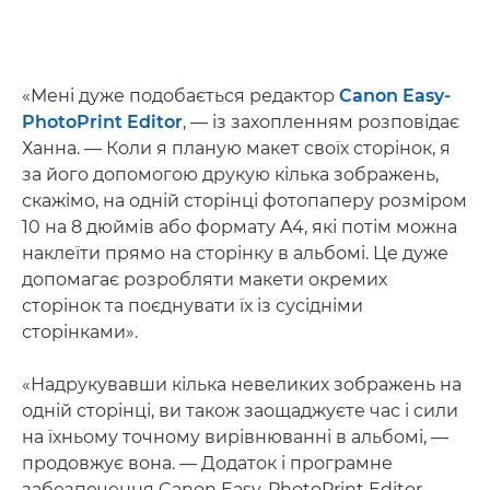
«Мені дуже подобається редактор
Canon Easy-
PhotoPrint Editor
, — із захопленням розповідає
Ханна. — Коли я планую макет своїх сторінок, я
за його допомогою друкую кілька зображень,
скажімо, на одній сторінці фотопаперу розміром
10 на 8 дюймів або формату A4, які потім можна
наклеїти прямо на сторінку в альбомі. Це дуже
допомагає розробляти макети окремих
сторінок та поєднувати їх із сусідніми
сторінками».
«Надрукувавши кілька невеликих зображень на
одній сторінці, ви також заощаджуєте час і сили
на їхньому точному вирівнюванні в альбомі, —
продовжує вона. — Додаток і програмне
забезпечення Canon Easy-PhotoPrint Editor