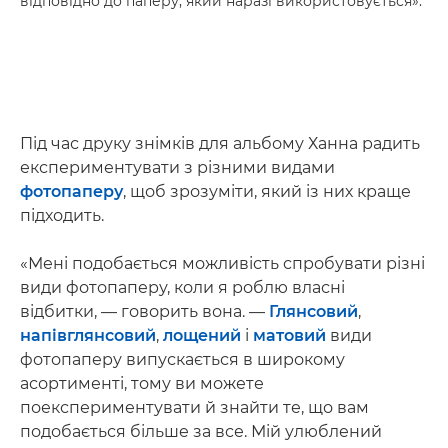
відповідно до паперу, який наразі використовується».
Під час друку знімків для альбому Ханна радить
експериментувати з різними видами
фотопаперу
, щоб зрозуміти, який із них краще
підходить.
«Мені подобається можливість спробувати різні
види фотопаперу, коли я роблю власні
відбитки, — говорить вона. —
Глянсовий
,
напівглянсовий
,
лощений
і
матовий
види
фотопаперу випускається в широкому
асортименті, тому ви можете
поекспериментувати й знайти те, що вам
подобається більше за все. Мій улюблений