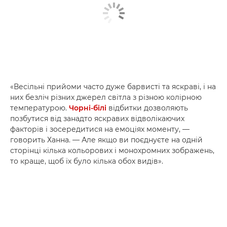
«Весільні прийоми часто дуже барвисті та яскраві, і на
них безліч різних джерел світла з різною колірною
температурою.
Чорні-білі
відбитки дозволяють
позбутися від занадто яскравих відволікаючих
факторів і зосередитися на емоціях моменту, —
говорить Ханна. — Але якщо ви поєднуєте на одній
сторінці кілька кольорових і монохромних зображень,
то краще, щоб їх було кілька обох видів».