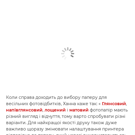
Коли справа доходить до вибору паперу для
весільних фотовідбитків, Ханна каже так: «
Глянсовий
,
напівглянсовий
,
лощений
і
матовий
фотопапір мають
різний вигляд і відчуття, тому варто спробувати різні
варіанти. Для найкращої якості друку також дуже
важливо щоразу змінювати налаштування принтера