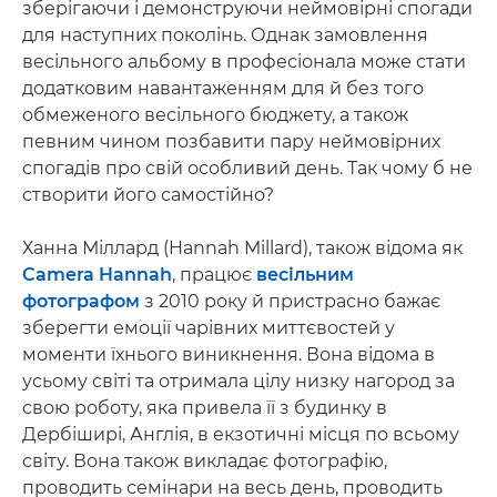
зберігаючи і демонструючи неймовірні спогади
для наступних поколінь. Однак замовлення
весільного альбому в професіонала може стати
додатковим навантаженням для й без того
обмеженого весільного бюджету, а також
певним чином позбавити пару неймовірних
спогадів про свій особливий день. Так чому б не
створити його самостійно?
Ханна Міллард (Hannah Millard), також відома як
Camera Hannah
, працює
весільним
фотографом
з 2010 року й пристрасно бажає
зберегти емоції чарівних миттєвостей у
моменти їхнього виникнення. Вона відома в
усьому світі та отримала цілу низку нагород за
свою роботу, яка привела її з будинку в
Дербіширі, Англія, в екзотичні місця по всьому
світу. Вона також викладає фотографію,
проводить семінари на весь день, проводить