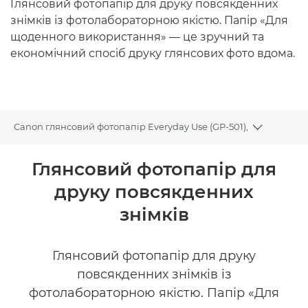
Глянсовий фотопапір для друку повсякденних
знімків із фотолабораторною якістю. Папір «Для
щоденного використання» — це зручний та
економічний спосіб друку глянсових фото вдома.
Canon глянсовий фотопапір Everyday Use (GP-501),
Toggle br
Огляд
Глянсовий фотопапір для
друку повсякденних
Технічні характеристики
знімків
Глянсовий фотопапір для друку
повсякденних знімків із
фотолабораторною якістю. Папір «Для