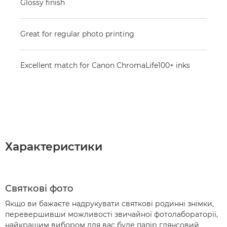
Glossy finish
Great for regular photo printing
Excellent match for Canon ChromaLife100+ inks
Характеристики
Святкові фото
Якщо ви бажаєте надрукувати святкові родинні знімки,
перевершивши можливості звичайної фотолабораторії,
найкращим вибором для вас буде папір глянсовий