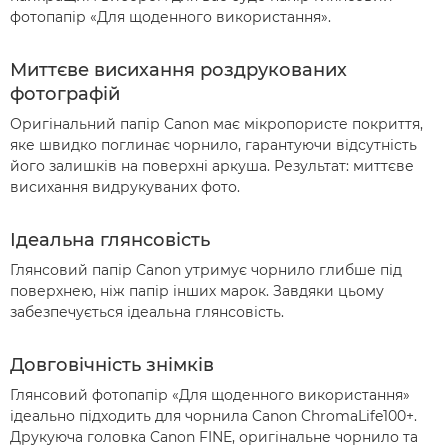
фотопапір «Для щоденного використання».
Миттєве висихання роздрукованих
фотографій
Оригінальний папір Canon має мікропористе покриття,
яке швидко поглинає чорнило, гарантуючи відсутність
його залишків на поверхні аркуша. Результат: миттєве
висихання видрукуваних фото.
Ідеальна глянсовість
Глянсовий папір Canon утримує чорнило глибше під
поверхнею, ніж папір інших марок. Завдяки цьому
забезпечується ідеальна глянсовість.
Довговічність знімків
Глянсовий фотопапір «Для щоденного використання»
ідеально підходить для чорнила Canon ChromaLife100+.
Друкуюча головка Canon FINE, оригінальне чорнило та