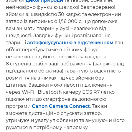
зйомки
дикої природи
та тварин. Вона має
неймовірно функцію швидкої безперервної
зйомки зі швидкістю 30 кадр/с та електронний
затвор із витримкою 1/16 000 с, що допоможе
вам знімати тварин у русі незалежно від
швидкості. Завдяки функції розпізнавання
тварин і
автофокусуванню з відстеженням
ваш
об’єкт перебуватиме в різкому фокусі
незалежно від його положення в кадрі, а
8 ступенів стабілізації зображення (залежно від
під’єднаного об’єктива) гарантують відсутність
розмиття на знімках під час зйомки без
штатива. Завдяки можливості підключення
через Wi-Fi і Bluetooth камеру EOS R7 легко
підключити до смартфона за допомогою
програми
Canon Camera Connect
. Так ви
зможете дистанційно спускати затвор,
утримуючи увагу улюбленця та змушуючи його
рухатися в потрібному напрямку.