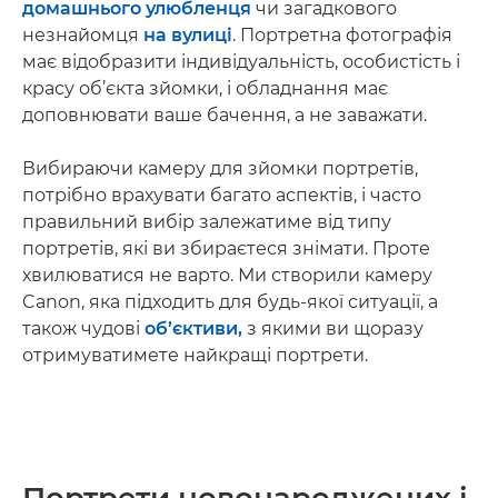
домашнього улюбленця
чи загадкового
незнайомця
на вулиці
. Портретна фотографія
має відобразити індивідуальність, особистість і
красу об’єкта зйомки, і обладнання має
доповнювати ваше бачення, а не заважати.
Вибираючи камеру для зйомки портретів,
потрібно врахувати багато аспектів, і часто
правильний вибір залежатиме від типу
портретів, які ви збираєтеся знімати. Проте
хвилюватися не варто. Ми створили камеру
Canon, яка підходить для будь-якої ситуації, а
також чудові
об’єктиви,
з якими ви щоразу
отримуватимете найкращі портрети.
Портрети новонароджених і