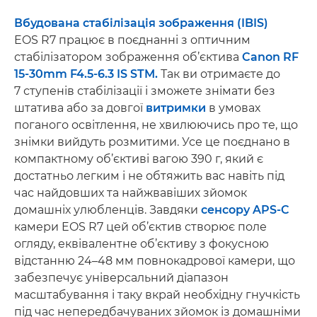
Вбудована стабілізація зображення (IBIS)
EOS R7 працює в поєднанні з оптичним
стабілізатором зображення об’єктива
Canon RF
15-30mm F4.5-6.3 IS STM.
Так ви отримаєте до
7 ступенів стабілізації і зможете знімати без
штатива або за довгої
витримки
в умовах
поганого освітлення, не хвилюючись про те, що
знімки вийдуть розмитими. Усе це поєднано в
компактному об’єктиві вагою 390 г, який є
достатньо легким і не обтяжить вас навіть під
час найдовших та найжвавіших зйомок
домашніх улюбленців. Завдяки
сенсору APS-C
камери EOS R7 цей об’єктив створює поле
огляду, еквівалентне об’єктиву з фокусною
відстанню 24–48 мм повнокадрової камери, що
забезпечує універсальний діапазон
масштабування і таку вкрай необхідну гнучкість
під час непередбачуваних зйомок із домашніми