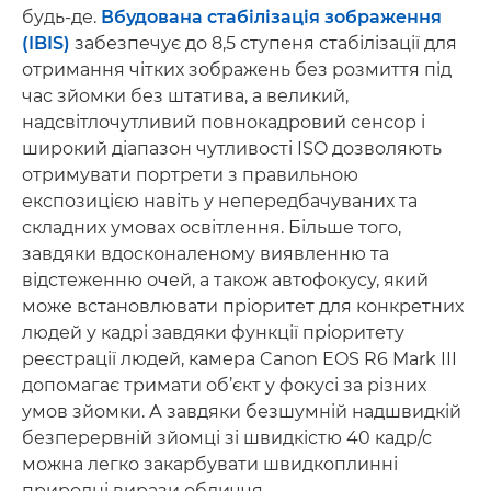
будь-де.
Вбудована стабілізація зображення
(IBIS)
забезпечує до 8,5 ступеня стабілізації для
отримання чітких зображень без розмиття під
час зйомки без штатива, а великий,
надсвітлочутливий повнокадровий сенсор і
широкий діапазон чутливості ISO дозволяють
отримувати портрети з правильною
експозицією навіть у непередбачуваних та
складних умовах освітлення. Більше того,
завдяки вдосконаленому виявленню та
відстеженню очей, а також автофокусу, який
може встановлювати пріоритет для конкретних
людей у кадрі завдяки функції пріоритету
реєстрації людей, камера Canon EOS R6 Mark III
допомагає тримати об’єкт у фокусі за різних
умов зйомки. А завдяки безшумній надшвидкій
безперервній зйомці зі швидкістю 40 кадр/с
можна легко закарбувати швидкоплинні
природні вирази обличчя.