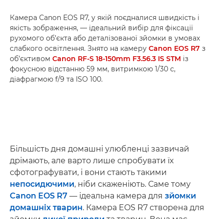
Камера Canon EOS R7, у якій поєдналися швидкість і
якість зображення, — ідеальний вибір для фіксації
рухомого об’єкта або деталізованої зйомки в умовах
слабкого освітлення. Знято на камеру
Canon EOS R7
з
об’єктивом
Canon RF-S 18-150mm F3.5­6.3 IS STM
із
фокусною відстанню 59 мм, витримкою 1/30 с,
діафрагмою f/9 та ISO 100.
Більшість дня домашні улюбленці зазвичай
дрімають, але варто лише спробувати їх
сфотографувати, і вони стають такими
непосидючими
, ніби скаженіють. Саме тому
Canon EOS R7
— ідеальна камера для
зйомки
домашніх тварин
. Камера EOS R7 створена для