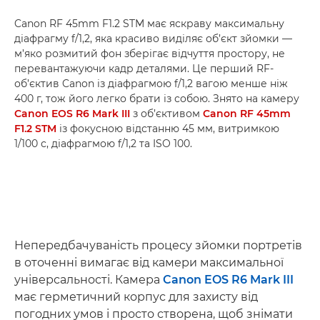
Canon RF 45mm F1.2 STM має яскраву максимальну
діафрагму f/1,2, яка красиво виділяє об’єкт зйомки —
м’яко розмитий фон зберігає відчуття простору, не
перевантажуючи кадр деталями. Це перший RF-
об’єктив Canon із діафрагмою f/1,2 вагою менше ніж
400 г, тож його легко брати із собою. Знято на камеру
Canon EOS R6 Mark III
з об’єктивом
Canon RF 45mm
F1.2 STM
із фокусною відстанню 45 мм, витримкою
1/100 с, діафрагмою f/1,2 та ISO 100.
Непередбачуваність процесу зйомки портретів
в оточенні вимагає від камери максимальної
універсальності. Камера
Canon EOS R6 Mark III
має герметичний корпус для захисту від
погодних умов і просто створена, щоб знімати