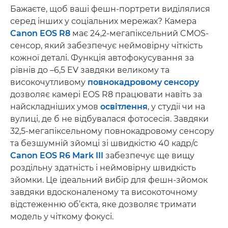
Бажаєте, щоб ваші фешн-портрети виділялися
серед інших у соціальних мережах? Камера
Canon EOS R8
має 24,2-мегапіксельний CMOS-
сенсор, який забезпечує неймовірну чіткість
кожної деталі. Функція автофокусування за
рівнів до –6,5 EV завдяки великому та
високочутливому
повнокадровому сенсору
дозволяє камері EOS R8 працювати навіть за
найскладніших умов
освітлення
, у студії чи на
вулиці, де б не відбувалася фотосесія. Завдяки
32,5-мегапіксельному повнокадровому сенсору
та безшумній зйомці зі швидкістю 40 кадр/с
Canon EOS R6 Mark III
забезпечує ще вищу
роздільну здатність і неймовірну швидкість
зйомки. Це ідеальний вибір для фешн-зйомок
завдяки вдосконаленому та високоточному
відстеженню об’єкта, яке дозволяє тримати
модель у чіткому фокусі.