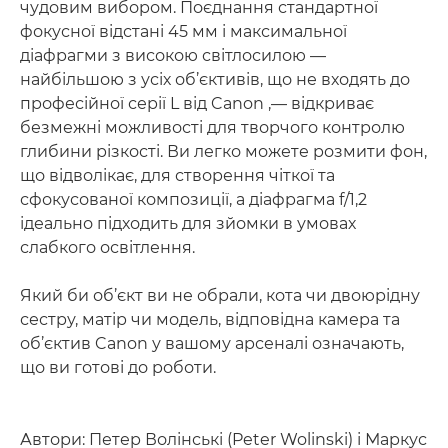
чудовим вибором. Поєднання стандартної
фокусної відстані 45 мм і максимальної
діафрагми з високою світлосилою —
найбільшою з усіх об’єктивів, що не входять до
професійної серії L від Canon ,— відкриває
безмежні можливості для творчого контролю
глибини різкості. Ви легко можете розмити фон,
що відволікає, для створення чіткої та
сфокусованої композиції, а діафрагма f/1,2
ідеально підходить для зйомки в умовах
слабкого освітлення.
Який би об’єкт ви не обрали, кота чи двоюрідну
сестру, матір чи модель, відповідна камера та
об’єктив Canon у вашому арсеналі означають,
що ви готові до роботи.
Автори: Петер Волінські (Peter Wolinski) і Маркус