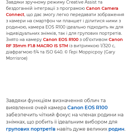
Завдяки зручному режиму Creative Assist та
бездоганній інтеграції з програмою
Canon Camera
Connect
, що дає змогу легко передавати зображення
з камери на смартфон чи планшет і ділитися ними з
родиною, камера EOS R100 ідеально підходить як для
індивідуальних знімків, так і для групових портретів.
Знято на камеру
Canon EOS R100
з об’єктивом
Canon
RF 35mm F1.8 MACRO IS STM
із витримкою 1/320 с,
діафрагмою f/4 та ISO 640. © Ґері Моррісроу (Gary
Morrisroe)
Завдяки функціям визначення облич та
виявлення очей камера
Canon EOS R100
забезпечить чіткий фокус на членах родини на
знімках, що робить її ідеальним вибором для
групових портретів
навіть дуже великих
родин
.