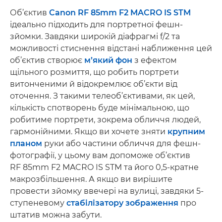
Об’єктив
Canon RF 85mm F2 MACRO IS STM
ідеально підходить для портретної фешн-
зйомки. Завдяки широкій діафрагмі f/2 та
можливості стиснення відстані наближення цей
об’єктив створює
м’який фон
з ефектом
щільного розмиття, що робить портрети
витонченими й відокремлює об’єкти від
оточення. З такими телеоб’єктивами, як цей,
кількість спотворень буде мінімальною, що
робитиме портрети, зокрема обличчя людей,
гармонійними. Якщо ви хочете зняти
крупним
планом
руки або частини обличчя для фешн-
фотографії, у цьому вам допоможе об’єктив
RF 85mm F2 MACRO IS STM та його 0,5-кратне
макрозбільшення. А якщо ви вирішите
провести зйомку ввечері на вулиці, завдяки 5-
ступеневому
стабілізатору зображення
про
штатив можна забути.