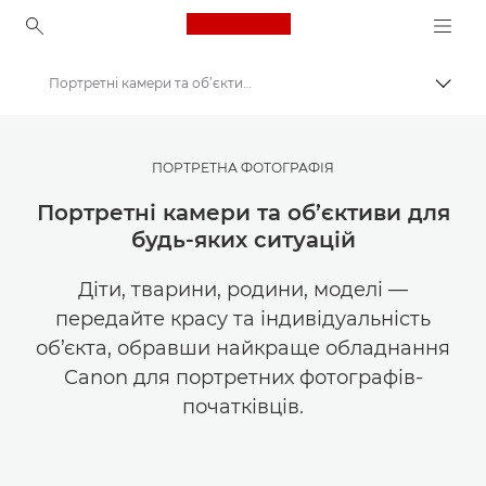
Canon Logo, back to ho
Портретні камери та об’єктиви для будь-яких ситуацій
Пере
Canon
Ресурси для натхнення | Поради щодо фотографування і друку та рекомендації для покупців
ПОРТРЕТНА ФОТОГРАФІЯ
Фотографування та друк: поради та методи
Портретні камери та об’єктиви для
будь-яких ситуацій
Діти, тварини, родини, моделі —
передайте красу та індивідуальність
об’єкта, обравши найкраще обладнання
Canon для портретних фотографів-
початківців.