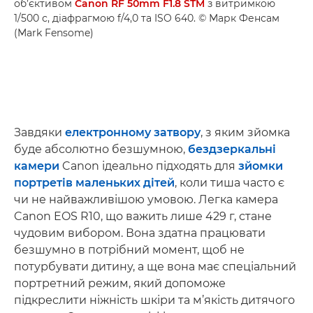
об’єктивом
Canon RF 50mm F1.8 STM
з витримкою
1/500 с, діафрагмою f/4,0 та ISO 640. © Марк Фенсам
(Mark Fensome)
Завдяки
електронному затвору
, з яким зйомка
буде абсолютно безшумною,
бездзеркальні
камери
Canon ідеально підходять для
зйомки
портретів маленьких дітей
, коли тиша часто є
чи не найважливішою умовою. Легка камера
Canon EOS R10, що важить лише 429 г, стане
чудовим вибором. Вона здатна працювати
безшумно в потрібний момент, щоб не
потурбувати дитину, а ще вона має спеціальний
портретний режим, який допоможе
підкреслити ніжність шкіри та м’якість дитячого