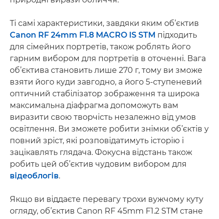
Ті самі характеристики, завдяки яким об’єктив
Canon RF 24mm F1.8 MACRO IS STM
підходить
для сімейних портретів, також роблять його
гарним вибором для портретів в оточенні. Вага
об’єктива становить лише 270 г, тому ви зможе
взяти його куди завгодно, а його 5-ступеневий
оптичний стабілізатор зображення та широка
максимальна діафрагма допоможуть вам
виразити свою творчість незалежно від умов
освітлення. Ви зможете робити знімки об’єктів у
повний зріст, які розповідатимуть історію і
зацікавлять глядача. Фокусна відстань також
робить цей об’єктив чудовим вибором для
відеоблогів
.
Якщо ви віддаєте перевагу трохи вужчому куту
огляду, об’єктив Canon RF 45mm F1.2 STM стане