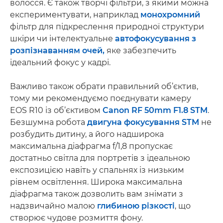
волосся. Є також творчі фільтри, з якими можна
експериментувати, наприклад
монохромний
фільтр для підкреслення природної структури
шкіри чи інтелектуальне
автофокусування з
розпізнаванням очей,
яке забезпечить
ідеальний фокус у кадрі.
Важливо також обрати правильний об’єктив,
тому ми рекомендуємо поєднувати камеру
EOS R10 із об’єктивом
Canon RF 50mm F1.8 STM
.
Безшумна робота
двигуна фокусування STM
не
розбудить дитину, а його надширока
максимальна діафрагма f/1,8 пропускає
достатньо світла для портретів з ідеальною
експозицією навіть у спальнях із низьким
рівнем освітлення. Широка максимальна
діафрагма також дозволить вам знімати з
надзвичайно малою
глибиною різкості
, що
створює чудове розмиття фону.