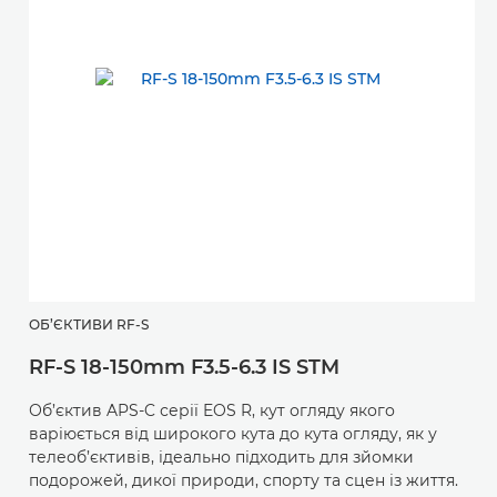
ОБ’ЄКТИВИ RF-S
RF-S 18-150mm F3.5-6.3 IS STM
Об’єктив APS-C серії EOS R, кут огляду якого
варіюється від широкого кута до кута огляду, як у
телеоб’єктивів, ідеально підходить для зйомки
подорожей, дикої природи, спорту та сцен із життя.