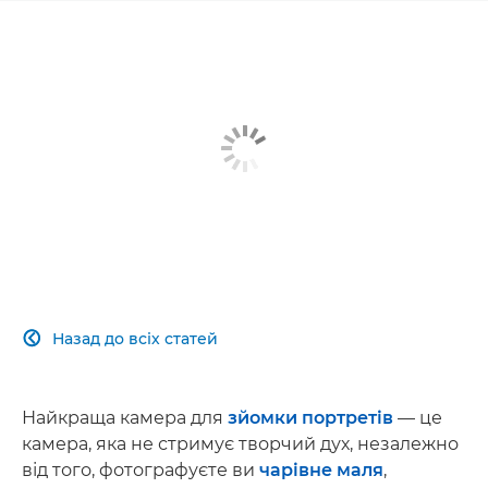
Назад до всіх статей

Найкраща камера для
зйомки портретів
— це
камера, яка не стримує творчий дух, незалежно
від того, фотографуєте ви
чарівне маля
,