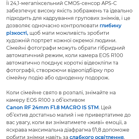
Її 24,1-мегапіксельний CMOS-сенсор APS-C
забезпечує високу якість зображень та ідеально
підходить для кадрування групових знімків, і це
дозволяє одночасно контролювати
глибину
різкості,
щоб мати можливість зробити
художній портрет кожної окремої людини.
Сімейні фотографи можуть обрати гібридний
автоматичний режим, коли камера EOS R100
автоматично поєднує короткі відеокліпи та
фотографії, створюючи відеопідбірку про
сімейну подію або одноденну подорож.
Коли сімейне свято в розпалі, знімайте на
камеру EOS R100 з об’єктивом
Canon RF 24mm F1.8 MACRO IS STM
. Цей
об’єктив достатньо малий і не привертатиме до
вас увагу, коли ви зніматимете «живі» емоції, а
яскрава максимальна діафрагма f/1,8 допоможе
робити знімки навіть за
слабкого освітлення
.