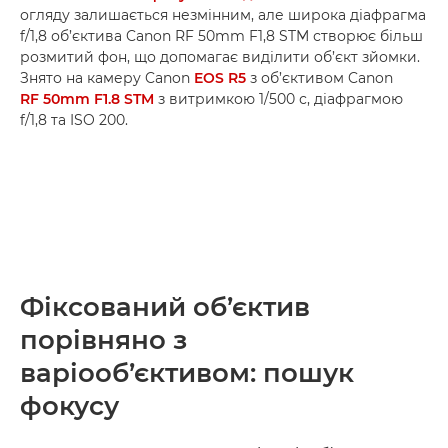
огляду залишається незмінним, але широка діафрагма
f/1,8 об’єктива Canon RF 50mm F1,8 STM створює більш
розмитий фон, що допомагає виділити об’єкт зйомки.
Знято на камеру Canon
EOS R5
з об’єктивом Canon
RF 50mm F1.8 STM
з витримкою 1/500 с, діафрагмою
f/1,8 та ISO 200.
Фіксований об’єктив
порівняно з
варіооб’єктивом: пошук
фокусу