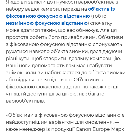
Якщо ви звикли до гнучкості варіооб’єктива з
набору вашої камери, перехід на
об’єктив із
фіксованою фокусною відстанню
(тобто
незмінною фокусною відстанню
) спочатку
може здатися таким, що вас обмежує. Але ця
простота робить його привабливим. Об’єктиви
з фіксованою фокусною відстанню спонукають
рухатися навколо об’єкта зйомки, досліджуючи
різні кути, щоб створити ідеальну композицію.
Ваші ноги допомагають вам масштабувати
знімок, коли ви наближаєтеся до об’єкта зйомки
або віддаляєтеся від нього. Об’єктиви з
фіксованою фокусною відстанню також легші,
чіткіші й доступніші за ціною, ніж багато
варіооб’єктивів.
«Об’єктиви з фіксованою фокусною відстанню є
найдоступнішим варіантом для оновлення, —
каже менеджер із продукції Canon Europe Марк