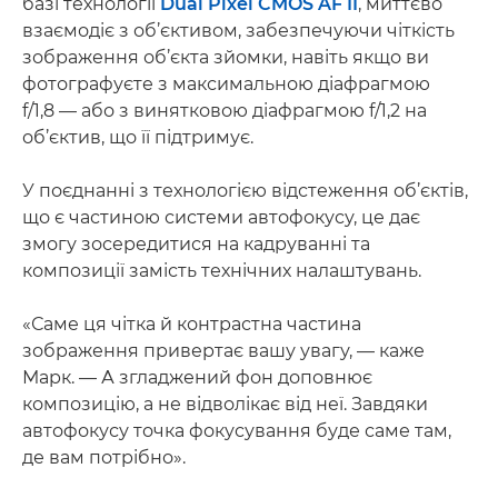
базі технології
Dual Pixel CMOS AF II
, миттєво
взаємодіє з об’єктивом, забезпечуючи чіткість
зображення об’єкта зйомки, навіть якщо ви
фотографуєте з максимальною діафрагмою
f/1,8 — або з винятковою діафрагмою f/1,2 на
об’єктив, що її підтримує.
У поєднанні з технологією відстеження об’єктів,
що є частиною системи автофокусу, це дає
змогу зосередитися на кадруванні та
композиції замість технічних налаштувань.
«Саме ця чітка й контрастна частина
зображення привертає вашу увагу, — каже
Марк. — А згладжений фон доповнює
композицію, а не відволікає від неї. Завдяки
автофокусу точка фокусування буде саме там,
де вам потрібно».