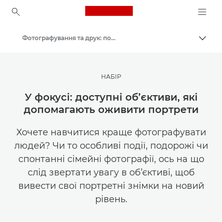
Canon Logo, back to ho
Фотографування та друк: поради та методи
Пере
Canon
Ресурси для натхнення | Поради щодо фотографування і друку та рекомендації для покупців
НАБІР
У фокусі: доступні об’єктиви, які
допомагають оживити портрети
Хочете навчитися краще фотографувати
людей? Чи то особливі події, подорожі чи
спонтанні сімейні фотографії, ось на що
слід звертати увагу в об’єктиві, щоб
вивести свої портретні знімки на новий
рівень.