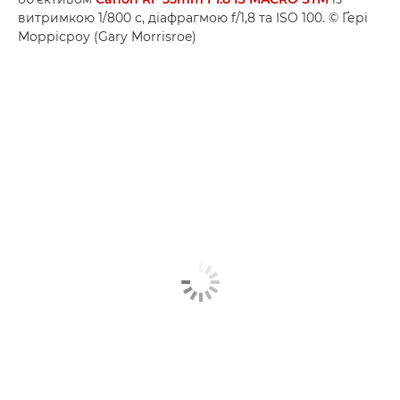
витримкою 1/800 с, діафрагмою f/1,8 та ISO 100. © Ґері
Моррісроу (Gary Morrisroe)