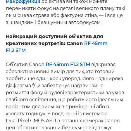
макрофункції
об’єктива ви також можете
перемикати фокус на деталі великого плану, такі
як місцева страва або фактурна стіна, — і все це
зі швидким і безшумним автофокусом.
Найкращий доступний об’єктив для
креативних портретів: Canon
RF 45mm
F1.2 STM
Об’єктив Canon
RF 45mm F1.2 STM
відкриває
абсолютно новий вимір для тих, хто готовий
зробити ще один крок уперед. Його надширока
діафрагма f/1,2 забезпечує надзвичайне
розмиття фону й чудові характеристики за умов
слабкого освітлення, що робить його ідеальним
варіантом для зйомки в приміщенні або в
«золоту годину». У поєднанні із системою
Dual Pixel CMOS AF II в останніх камерах Canon
цей об’єктив плавно й безшумно відстежує