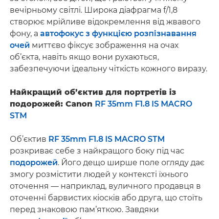
вечірньому світлі. Широка діафрагма f/1,8
створює мрійливе відокремлення від жвавого
фону, а
автофокус з функцією розпізнавання
очей
миттєво фіксує зображення на очах
об’єкта, навіть якщо вони рухаються,
забезпечуючи ідеальну чіткість кожного виразу.
Найкращий об’єктив для портретів із
подорожей: Canon
RF 35mm F1.8 IS MACRO
STM
Об’єктив
RF 35mm F1.8 IS MACRO STM
розкриває себе з найкращого боку під час
подорожей
. Його дещо ширше поле огляду дає
змогу розмістити людей у контексті їхнього
оточення — наприклад, вуличного продавця в
оточенні барвистих кіосків або друга, що стоїть
перед знаковою пам’яткою. Завдяки