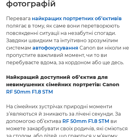
фотографій
Перевага
найкращих портретних об’єктивів
полягає в тому, як саме вони перетворюють
повсякденні ситуації на незабутні спогади.
Завдяки швидким та інтуїтивно зрозумілим
системам
автофокусування
Canon ви ніколи не
пропустите важливий момент, чи то ви
перебуваєте вдома, за кордоном або ще десь.
Найкращий доступний об’єктив для
невимушених сімейних портретів: Canon
RF 50mm F1.8 STM
На сімейних зустрічах природні моменти
з’являються й зникають за лічені секунди. За
допомогою об’єктива
RF 50mm F1.8 STM
ви
можете закарбувати своїх родичів, які сміються
за столом, або дітей, що граються у м’якому