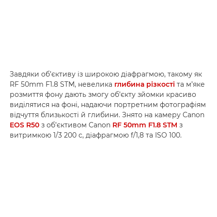
Завдяки об’єктиву із широкою діафрагмою, такому як
RF 50mm F1.8 STM, невелика
глибина різкості
та м’яке
розмиття фону дають змогу об’єкту зйомки красиво
виділятися на фоні, надаючи портретним фотографіям
відчуття близькості й глибини. Знято на камеру Canon
EOS R50
з об’єктивом Canon
RF 50mm F1.8 STM
з
витримкою 1/3 200 с, діафрагмою f/1,8 та ISO 100.