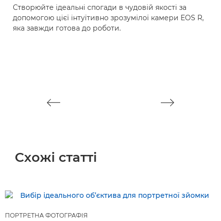
Створюйте ідеальні спогади в чудовій якості за
E
допомогою цієї інтуїтивно зрозумілої камери EOS R,
яка завжди готова до роботи.
В
т
в
б
с
Схожі статті
ПОРТРЕТНА ФОТОГРАФІЯ