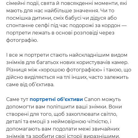
сімейні події, свята й повсякденні моменти, які
мають для нас найбільше значення. Чи то
посмішка дитини, сміх бабусі чи дідуся або
спонтанне селфі під час подорожі за кордон —
портрети лежать в основі розповіді через
фотографію.
І все ж портрети стають найскладнішим видом
знімків для багатьох нових користувачів камер.
Різниця між «хорошою фотографією» і такою, що
дійсно виділяється на тлі інших, часто залежить
саме від об’єктива.
Саме тут
портретні об’єктиви
Canon можуть
допомогти вам поліпшити ваші знімки. Вони
створені для того, щоб захоплювати світло,
деталі та емоції з неймовірною чіткістю, і
допомагають вам подолати межі звичайних
знімків та зробити свої історії виразнішими.