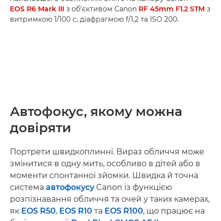
EOS R6 Mark III
з об’єктивом Canon
RF 45mm F1.2 STM
з
витримкою 1/100 с, діафрагмою f/1,2 та ISO 200.
Автофокус, якому можна
довіряти
Портрети швидкоплинні. Вираз обличчя може
змінитися в одну мить, особливо в дітей або в
моменти спонтанної зйомки. Швидка й точна
система
автофокусу
Canon із функцією
розпізнавання обличчя та очей у таких камерах,
як
EOS R50
,
EOS R10
та
EOS R100
, що працює на