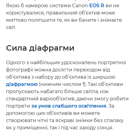
Якою б камерою системи Canon
EOS R
ви не
користувалися, правильний об’єктив може
миттєво поліпшити те, як ви бачите і знімаєте
світ.
Сила діафрагми
Одного з найбільших удосконалень портретної
фотографії можна досягти переходом від
об’єктива з набору до об’єктива із ширшою
діафрагмою
(нижчим числом f). Такі об’єктиви
пропускають набагато більше світла, ніж
стандартний варіооб’єктив, даючи змогу робити
портрети
за умов слабшого освітлення
. За
допомогою цих об’єктивів ви можете
створювати чіткі та яскраві знімки без спалаху
як у приміщенні, так і під час заходу сонця.