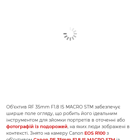
Об’єктив RF 35mm F1.8 IS MACRO STM забезпечує
ширше поле огляду, що робить його ідеальним
інструментом для зйомки портретів в оточенні або
фотографій із подорожей
, на яких люди зображені в
контексті. Знято на камеру Canon
EOS R100
з
об’єктивом
Canon RF 35mm F1.8 IS MACRO STM
із