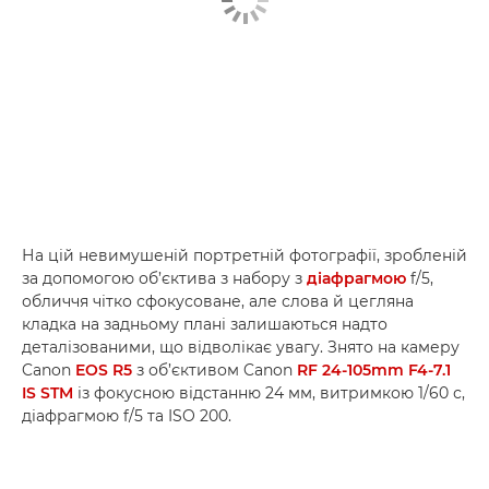
На цій невимушеній портретній фотографії, зробленій
за допомогою об’єктива з набору з
діафрагмою
f/5,
обличчя чітко сфокусоване, але слова й цегляна
кладка на задньому плані залишаються надто
деталізованими, що відволікає увагу. Знято на камеру
Canon
EOS R5
з об’єктивом Canon
RF 24-105mm F4-7.1
IS STM
із фокусною відстанню 24 мм, витримкою 1/60 с,
діафрагмою f/5 та ISO 200.