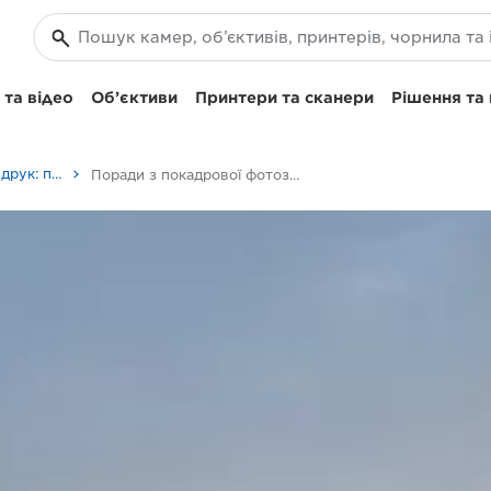
та відео
Об’єктиви
Принтери та сканери
Рішення та
Фотографування та друк: поради та методи
Поради з покадрової фотозйомки пейзажів