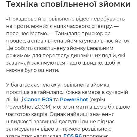
Техніка сповільненої зйомки
«Покадрове й сповільнене відео перебувають
на протилежних кінцях часового спектру, —
пояснює Метью. — Таймлапс прискорює
процес, а сповільнена зйомка уповільнює його».
Це робить сповільнену зйомку ідеальним
режимом для перегляду динамічних подій, які
зазвичай закінчуються надто швидко, щоб їх
можна було оцінити.
У багатьох аспектах уповільнена зйомка
простіша за таймлапс. Кожна камера в сучасній
лінійці
Canon EOS
та
PowerShot
(окрім
PowerShot ZOOM) може знімати відео з більшою
частотою кадрів. Однак найвищі значення
швидкості зазвичай доступні лише під час
записування відео з нижчою роздільною
здатністю; наприклад,
EOS R6
пропонує