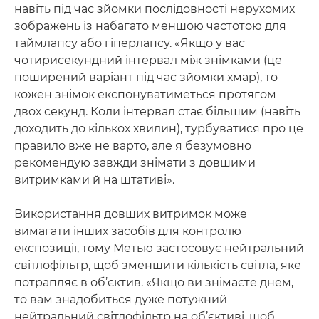
навіть під час зйомки послідовності нерухомих
зображень із набагато меншою частотою для
таймлапсу або гіперлапсу. «Якщо у вас
чотирисекундний інтервал між знімками (це
поширений варіант під час зйомки хмар), то
кожен знімок експонуватиметься протягом
двох секунд. Коли інтервал стає більшим (навіть
доходить до кількох хвилин), турбуватися про це
правило вже не варто, але я безумовно
рекомендую завжди знімати з довшими
витримками й на штативі».
Використання довших витримок може
вимагати інших засобів для контролю
експозиції, тому Метью застосовує нейтральний
світлофільтр, щоб зменшити кількість світла, яке
потрапляє в об’єктив. «Якщо ви знімаєте днем,
то вам знадобиться дуже потужний
нейтральний світлофільтр на об’єктиві, щоб