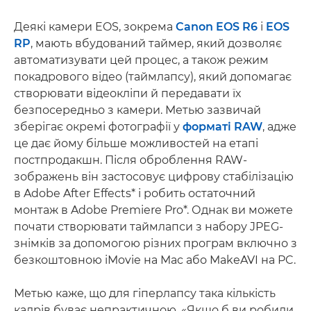
Деякі камери EOS, зокрема
Canon EOS R6
і
EOS
RP
, мають вбудований таймер, який дозволяє
автоматизувати цей процес, а також режим
покадрового відео (таймлапсу), який допомагає
створювати відеокліпи й передавати їх
безпосередньо з камери. Метью зазвичай
зберігає окремі фотографії у
форматі RAW
, адже
це дає йому більше можливостей на етапі
постпродакшн. Після оброблення RAW-
зображень він застосовує цифрову стабілізацію
в Adobe After Effects* і робить остаточний
монтаж в Adobe Premiere Pro*. Однак ви можете
почати створювати таймлапси з набору JPEG-
знімків за допомогою різних програм включно з
безкоштовною iMovie на Mac або MakeAVI на PC.
Метью каже, що для гіперлапсу така кількість
кадрів буває непрактичною. «Якщо б ви робили