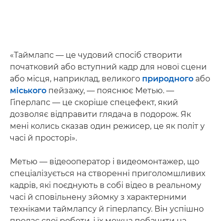
«Таймлапс — це чудовий спосіб створити
початковий або вступний кадр для нової сцени
або місця, наприклад, великого
природного
або
міського
пейзажу, — пояснює Метью. —
Гіперлапс — це скоріше спецефект, який
дозволяє відправити глядача в подорож. Як
мені колись сказав один режисер, це як політ у
часі й просторі».
Метью — відеооператор і видеомонтажер, що
спеціалізується на створенні приголомшливих
кадрів, які поєднують в собі відео в реальному
часі й сповільнену зйомку з характерними
техніками таймлапсу й гіперлапсу. Він успішно
продає свої роботи, і їх можна побачити на