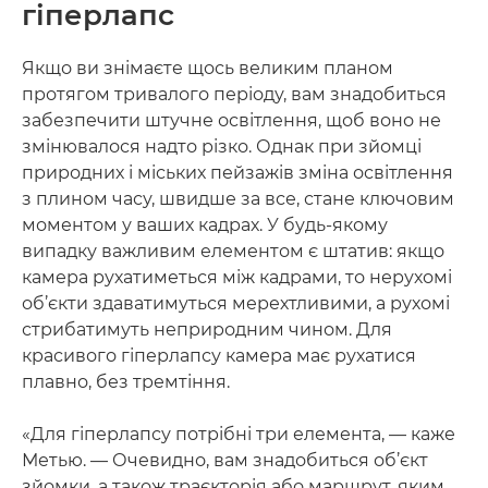
гіперлапс
Якщо ви знімаєте щось великим планом
протягом тривалого періоду, вам знадобиться
забезпечити штучне освітлення, щоб воно не
змінювалося надто різко. Однак при зйомці
природних і міських пейзажів зміна освітлення
з плином часу, швидше за все, стане ключовим
моментом у ваших кадрах. У будь-якому
випадку важливим елементом є штатив: якщо
камера рухатиметься між кадрами, то нерухомі
об’єкти здаватимуться мерехтливими, а рухомі
стрибатимуть неприродним чином. Для
красивого гіперлапсу камера має рухатися
плавно, без тремтіння.
«Для гіперлапсу потрібні три елемента, — каже
Метью. — Очевидно, вам знадобиться об’єкт
зйомки, а також траєкторія або маршрут, яким