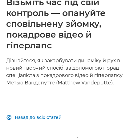
Візьміть час під свій
контроль — опануйте
сповільнену зйомку,
покадрове відео й
гіперлапс
Дізнайтеся, як закарбувати динаміку й рух в
новий творчий спосіб, за допомогою порад
спеціаліста з покадрового відео й гіперлапсу
Метью Вандепутте (Matthew Vandeputte).
Назад до всіх статей
