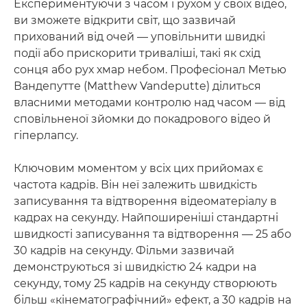
Експериментуючи з часом і рухом у своїх відео,
ви зможете відкрити світ, що зазвичай
прихований від очей — уповільнити швидкі
події або прискорити триваліші, такі як схід
сонця або рух хмар небом. Професіонал Метью
Вандепутте (Matthew Vandeputte) ділиться
власними методами контролю над часом — від
сповільненої зйомки до покадрового відео й
гіперлапсу.
Ключовим моментом у всіх цих прийомах є
частота кадрів. Він неї залежить швидкість
записування та відтворення відеоматеріалу в
кадрах на секунду. Найпоширеніші стандартні
швидкості записування та відтворення — 25 або
30 кадрів на секунду. Фільми зазвичай
демонструються зі швидкістю 24 кадри на
секунду, тому 25 кадрів на секунду створюють
більш «кінематографічний» ефект, а 30 кадрів на