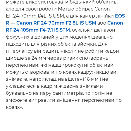
можете використовувати будь-який об’єктив,
але для своєї роботи Метью обирає Canon
EF 24-70mm f/4L IS USM, а для камер лінійки
EOS
R
—
Canon RF 24-70mm F2.8L IS USM
або
Canon
RF 24-105mm F4-7.1 IS STM
, оскільки діапазон
фокусних відстаней у цих моделях ідеально
підходить для різних об’єктів зйомки. Для
гіперлапсу він радить ніколи не робити кадри
ширше за 24 мм через ризик спотворень
перспективи, які надширококутні об’єктиви
можуть створювати по краях кадру: «якщо ви
знімаєте, наприклад, на відстані 16 мм і не
укладаєтеся в кадр між двома знімками
буквально на пару сантиметрів, то потім не
зможете виправити зміщення перспективи по
краях».