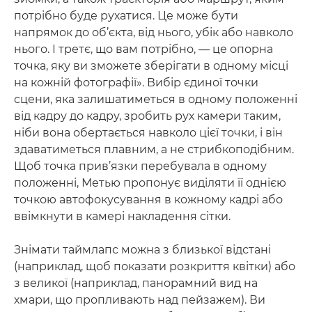
потрібно буде рухатися. Це може бути
напрямок до об’єкта, від нього, убік або навколо
нього. І третє, що вам потрібно, — це опорна
точка, яку ви зможете зберігати в одному місці
на кожній фотографії». Вибір єдиної точки
сцени, яка залишатиметься в одному положенні
від кадру до кадру, зробить рух камери таким,
ніби вона обертається навколо цієї точки, і він
здаватиметься плавним, а не стрибкоподібним.
Щоб точка прив’язки перебувала в одному
положенні, Метью пропонує виділяти її однією
точкою автофокусування в кожному кадрі або
ввімкнути в камері накладення сітки.
Знімати таймлапс можна з близької відстані
(наприклад, щоб показати розкриття квітки) або
з великої (наприклад, панорамний вид на
хмари, що пропливають над пейзажем). Ви