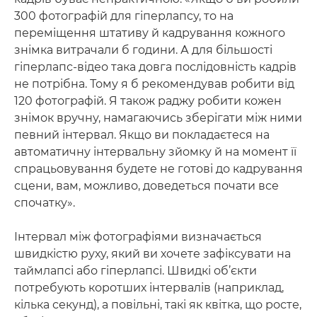
300 фотографій для гіперлапсу, то на
переміщення штативу й кадрування кожного
знімка витрачали б години. А для більшості
гіперлапс-відео така довга послідовність кадрів
не потрібна. Тому я б рекомендував робити від
120 фотографій. Я також раджу робити кожен
знімок вручну, намагаючись зберігати між ними
певний інтервал. Якщо ви покладаєтеся на
автоматичну інтервальну зйомку й на момент її
спрацьовування будете не готові до кадрування
сцени, вам, можливо, доведеться почати все
спочатку».
Інтервал між фотографіями визначається
швидкістю руху, який ви хочете зафіксувати на
таймлапсі або гіперлапсі. Швидкі об’єкти
потребують коротших інтервалів (наприклад,
кілька секунд), а повільні, такі як квітка, що росте,