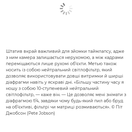
Штатив вкрай важливий для зйомки таймлапсу, адже
з ним камера залишається нерухомою, а між кадрами
переміщаються лише рухомі об’єкти. Метью також
носить із собою нейтральний світлофільтр, який
дозволяє використовувати довші витримки й ширші
діафрагми навіть у яскраві дні. «Більшу частину часу я
ношу з собою 10-ступеневий нейтральний
світлофільтр, — каже він. — Це дозволяє мені знімати з
діафрагмою f/4, завдяки чому будь-який пил або бруд
на об’єктиві, фільтрі чи матриці розмиваються». © Піт
Джобсон (Pete Jobson)