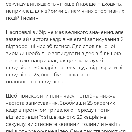
секунду виглядають чіткіше й краще підходять,
наприклад, для зйомки динамічних спортивних
подій і новин.
Насправді вибір не має великого значення, але
зазвичай частота кадрів на етапі записування й
відтворенні має збігатися. Для сповільненої
зйомки необхідно записувати відео з більшою
частотою: наприклад, якщо зняти рух зі
швидкістю 50 кадрів на секунду, а відтворити зі
швидкістю 25, його буде показано з
половинною швидкістю.
Щоб прискорити плин часу, потрібна нижча
частота записування. Зробивши 25 окремих
кадрів протягом тривалого періоду і потім
відтворивши їх зі швидкістю 25 кадрів на
секунду, ви стиснете хвилини, години й навіть
дні в односекундне відео. Саме так створюються