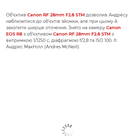
Об’єктив
Canon RF 28mm F2.8 STM
дозволив Андресу
наблизитися до об’єктів зйомки, але при цьому й
захопити ширше оточення. Знято на камеру
Canon
EOS R8
з об’єктивом
Canon RF 28mm F2.8 STM
з
витримкою 1/1250 с, діафрагмою f/2,8 та ISO 100. ©
Андрес МакНілл (Andres McNeill)