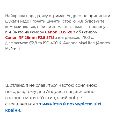
Найкраща порада, яку отримав Андрес, це припинити
шукати кадр і почати шукати історію. «Вибудовуйте
композицію так, ніби ви знімаєте фільм», — пропонує
він. Знято на камеру
Canon EOS R8
з об’єктивом
Canon RF 28mm F2.8 STM
з витримкою 1/100 с,
діафрагмою f/2,8 та ISO 400. © Андрес МакНілл (Andres
McNeill)
Шотландія не славиться частою сонячною
погодою, тому для Андреса надзвичайно
важливо мати об’єктив, який добре
справляється з
тьмяністю й похмурістю цієї
країни
.