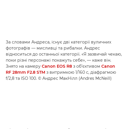
За словами Андреса, існує дві категорії вуличних
фотографів — мисливці та рибалки. Андрес
відноситься до останньої категорії. «Я зазвичай чекаю,
поки різні персонажі покажуть себе», — каже він.
Знято на камеру
Canon EOS R8
з об’єктивом
Canon
RF 28mm F2.8 STM
з витримкою 1/160 с, діафрагмою
f/2,8 та ISO 100. © Андрес МакНілл (Andres McNeill)