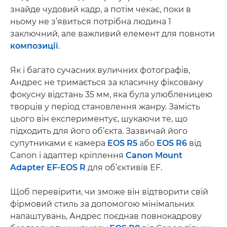
знайде чудовий кадр, а потім чекає, поки в
ньому не з’явиться потрібна людина 1
заключний, але важливий елемент для повноти
композиції
.
Як і багато сучасних вуличних фотографів,
Андрес не тримається за класичну фіксовану
фокусну відстань 35 мм, яка була улюбленицею
творців у період становлення жанру. Замість
цього він експериментує, шукаючи те, що
підходить для його об’єкта. Зазвичай його
супутниками є камера
EOS R5
або
EOS R6
від
Canon і адаптер кріплення
Canon Mount
Adapter EF-EOS R
для об’єктивів EF.
Щоб перевірити, чи зможе він відтворити свій
фірмовий стиль за допомогою мінімальних
налаштувань, Андрес поєднав повнокадрову