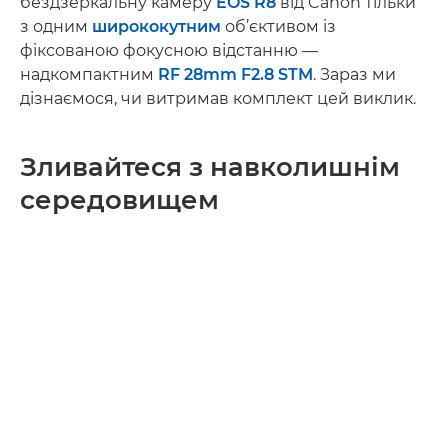
бездзеркальну камеру
EOS R8
від Canon тільки
з одним
ширококутним
об’єктивом із
фіксованою фокусною відстанню —
надкомпактним
RF 28mm F2.8 STM
. Зараз ми
дізнаємося, чи витримав комплект цей виклик.
Зливайтеся з навколишнім
середовищем