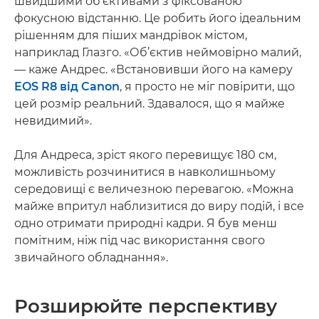
швидшими об’єктивами з фіксованою
фокусною відстанню. Це робить його ідеальним
рішенням для піших мандрівок містом,
наприклад Глазго. «Об’єктив неймовірно малий,
— каже Андрес. «Встановивши його на камеру
EOS R8 від Canon
, я просто не міг повірити, що
цей розмір реальний. Здавалося, що я майже
невидимий».
Для Андреса, зріст якого перевищує 180 см,
можливість розчинитися в навколишньому
середовищі є величезною перевагою. «Можна
майже впритул наблизитися до виру подій, і все
одно отримати природні кадри. Я був менш
помітним, ніж під час використання свого
звичайного обладнання».
Розширюйте перспективу