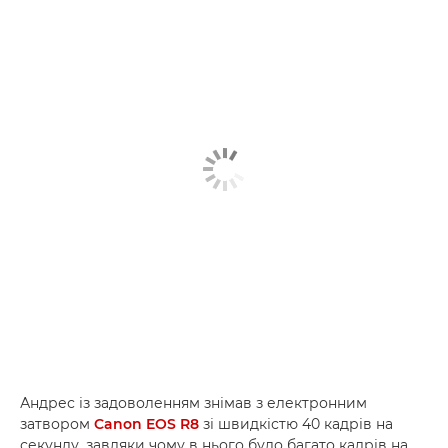
Андрес із задоволенням знімав з електронним
затвором
Canon EOS R8
зі швидкістю 40 кадрів на
секунду, завдяки чому в нього було багато кадрів на