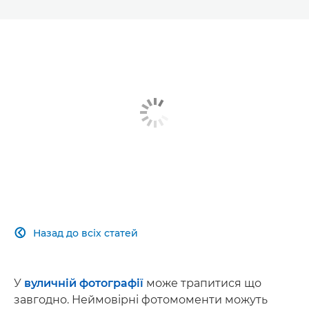
Назад до всіх статей

У
вуличній фотографії
може трапитися що
завгодно. Неймовірні фотомоменти можуть