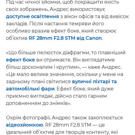
Під час нічної зйомки, щоб покращити якість
своїх зображень, Андрес використовує
доступне освітлення
з вікон офісів та від вивісок
закладів. Після настання темряви його
особливо вразив ефект боке, який створює
об’єктив
RF 28mm F2.8 STM від Canon
.
«Що більше пелюсток діафрагми, то плавніший
ефект боке
ви отримаєте. Він виглядатиме
більш досконалим і круглим», — каже Андрес.
«Це мало велике значення, оскільки у мене на
задньому плані світилися
вуличні ліхтарі та
автомобільні фари
. Ефект боке, який дуже
приємно виглядає, дійсно стало гарним
доповненням до знімків».
Окрім фотографії, Андрес також захоплюється
відеозйомкою
. RF 28mm F2.8 STM — це
ідеальний об’єктив для творців контенту, які