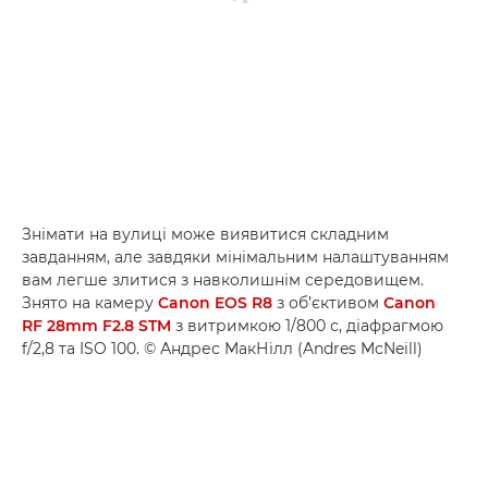
Знімати на вулиці може виявитися складним
завданням, але завдяки мінімальним налаштуванням
вам легше злитися з навколишнім середовищем.
Знято на камеру
Canon EOS R8
з об’єктивом
Canon
RF 28mm F2.8 STM
з витримкою 1/800 с, діафрагмою
f/2,8 та ISO 100. © Андрес МакНілл (Andres McNeill)