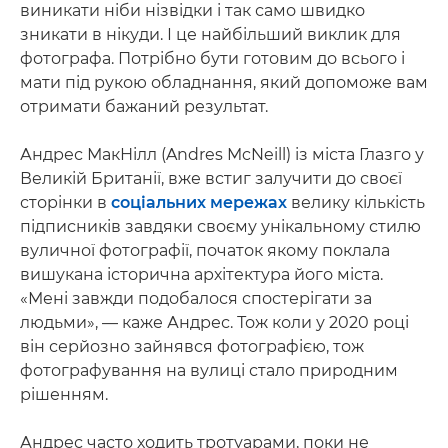
виникати ніби нізвідки і так само швидко
зникати в нікуди. І це найбільший виклик для
фотографа. Потрібно бути готовим до всього і
мати під рукою обладнання, який допоможе вам
отримати бажаний результат.
Андрес МакНілл (Andres McNeill) із міста Глазго у
Великій Британії, вже встиг залучити до своєї
сторінки в
соціальних мережах
велику кількість
підписників завдяки своєму унікальному стилю
вуличної фотографії, початок якому поклала
вишукана історична архітектура його міста.
«Мені завжди подобалося спостерігати за
людьми», — каже Андрес. Тож коли у 2020 році
він серйозно зайнявся фотографією, тож
фотографування на вулиці стало природним
рішенням.
Андрес часто ходить тротуарами, поки не