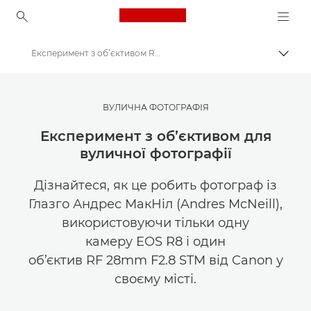
Canon Logo, back to ho
Експеримент з об’єктивом RF 28mm F2.8 STM для вуличної фотографії
Пере
Canon
Ресурси для натхнення | Поради щодо фотографування і друку та рекомендації для покупців
ВУЛИЧНА ФОТОГРАФІЯ
Фотографування та друк: поради та методи
Експеримент з об’єктивом для
вуличної фотографії
Дізнайтеся, як це робить фотограф із
Глазго Андрес МакНіл (Andres McNeill),
використовуючи тільки одну
камеру EOS R8 і один
об’єктив RF 28mm F2.8 STM від Canon у
своєму місті.