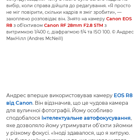
вибір, коли справа дійшла до редагування. «Я просто
не міг повірити, скільки кадрів я зміг зробити», —
захоплено розповідає він. Знято на камеру
Canon EOS
R8
з об’єктивом
Canon RF 28mm F2.8 STM
з
витримкою 1/400 с, діафрагмою f/4 та ISO 100. © Андрес
МакНілл (Andres McNeill)
Андрес вперше використовував камеру
EOS R8
від Canon
. Він відзначив, що це чудова камера
для вуличної фотографії. Йому особливо
сподобалося
інтелектуальне автофокусування
,
яке дозволяло йому утримувати об’єкти зйомки
у різкому фокусі. «Іноді здавалося, що я хитрую.