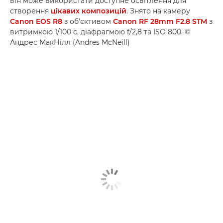
він може використати доступне освітлення для
створення
цікавих композицій
. Знято на камеру
Canon EOS R8
з об’єктивом
Canon RF 28mm F2.8 STM
з
витримкою 1/100 с, діафрагмою f/2,8 та ISO 800. ©
Андрес МакНілл (Andres McNeill)