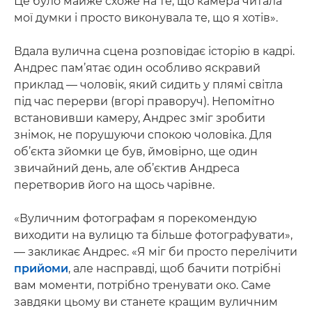
Це було майже схоже на те, що камера читала
мої думки і просто виконувала те, що я хотів».
Вдала вулична сцена розповідає історію в кадрі.
Андрес пам’ятає один особливо яскравий
приклад — чоловік, який сидить у плямі світла
під час перерви (вгорі праворуч). Непомітно
встановивши камеру, Андрес зміг зробити
знімок, не порушуючи спокою чоловіка. Для
об’єкта зйомки це був, ймовірно, ще один
звичайний день, але об’єктив Андреса
перетворив його на щось чарівне.
«Вуличним фотографам я порекомендую
виходити на вулицю та більше фотографувати»,
— закликає Андрес. «Я міг би просто перелічити
прийоми
, але насправді, щоб бачити потрібні
вам моменти, потрібно тренувати око. Саме
завдяки цьому ви станете кращим вуличним