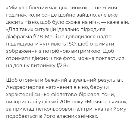
«Мій улюблений час для зйомок — це «синя
година», коли сонце щойно зайшло, але вже
досить пізно, щоб було схоже на ніч», — каже він.
«Для таких ситуацій ідеально підходила
діафрагма f/2.8. Мені не доводилося надто
підвищувати чутливість ISO, щоб отримати
зображення з потрібною витримкою. Щоб
отримати дійсно чітке фото, можна покластися
на довшу витримку f/2.8».
Щоб отримати бажаний візуальний результат,
Андрес черпає натхнення в кіно, беручи
характерні синьо-фіолетово-бірюзові тони,
використані у фільмі 2016 року «Місячне сяйво»,
за приклад тієї кольорової палітри, яка так йому
подобається в його власних знімках.