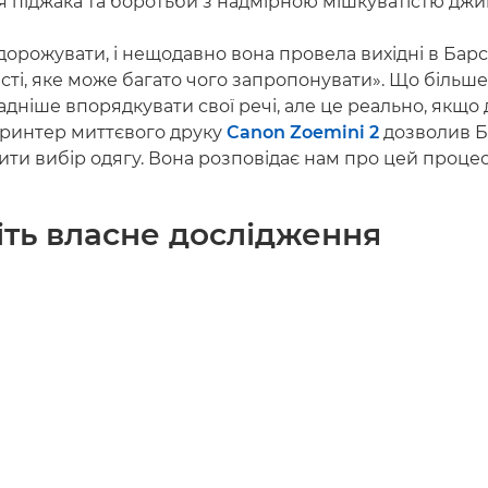
 піджака та боротьби з надмірною мішкуватістю джин
орожувати, і нещодавно вона провела вихідні в Бар
сті, яке може багато чого запропонувати». Що більше
ладніше впорядкувати свої речі, але це реально, якщо
Принтер миттєвого друку
Canon Zoemini 2
дозволив Б
ити вибір одягу. Вона розповідає нам про цей процес
ть власне дослідження