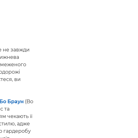
це не завжди
отижнева
обмеженого
подорожі
теся, ви
Бо Браун
(Bo
с та
ям чекають її
стилю, адже
о гардеробу