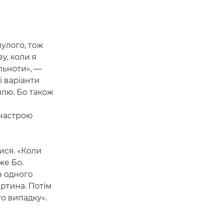
нулого, тож
у, коли я
льноти», —
і варіанти
илю. Бо також
настрою
ися. «Коли
же Бо.
з одного
артина. Потім
го випадку».