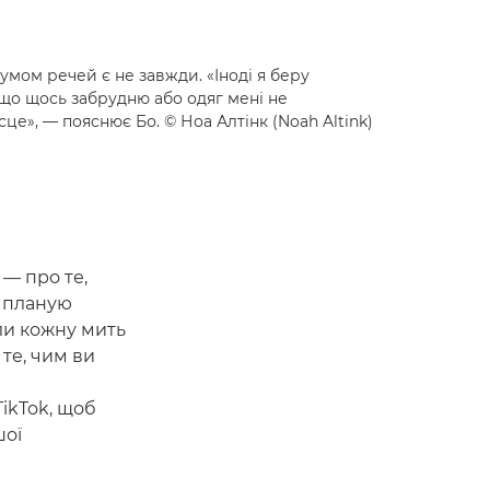
мом речей є не завжди. «Іноді я беру
що щось забрудню або одяг мені не
сце», — пояснює Бо. © Ноа Алтінк (Noah Altink)
 — про те,
м планую
али кожну мить
те, чим ви
ikTok, щоб
шої