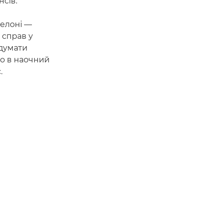
сів.
селоні —
 справ у
 думати
о в наочний
.