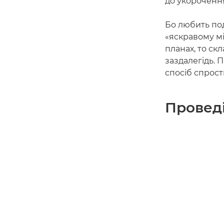
до укорочення
Бо любить под
«яскравому мі
планах, то ск
заздалегідь. 
спосіб спрост
Проведі