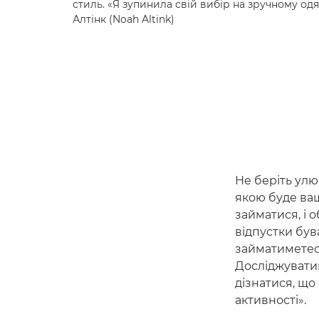
стиль. «Я зупинила свій вибір на зручному одя
Алтінк (Noah Altink)
Не беріть улю
якою буде ваш
займатися, і 
відпустки був
займатиметеся
Досліджуватим
дізнатися, що 
активності».