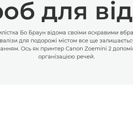
об для ві
лістка Бо Браун відома своїми яскравими вбр
валізи для подорожі містом все ще залишаєть
анням. Ось як принтер Canon Zoemini 2 допоміг
організацією речей.