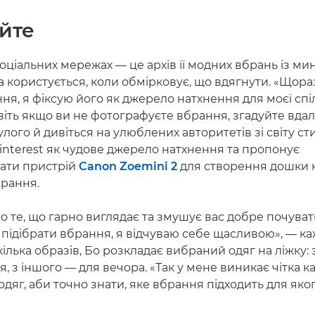
йте
соціальних мережах — це архів її модних вбрань із ми
 користується, коли обмірковує, що вдягнути. «Щораз
я, я фіксую його як джерело натхнення для моєї спі
віть якщо ви не фотографуєте вбрання, згадуйте вдал
лого й дивіться на улюблених авторитетів зі світу ст
nterest як чудове джерело натхнення та пропонує
ати пристрій
Canon Zoemini 2
для створення дошки 
брання.
 те, що гарно виглядає та змушує вас добре почуват
 підібрати вбрання, я відчуваю себе щасливою», — ка
лька образів, Бо розкладає вибраний одяг на ліжку: 
я, з іншого — для вечора. «Так у мене виникає чітка к
одяг, аби точно знати, яке вбрання підходить для яко