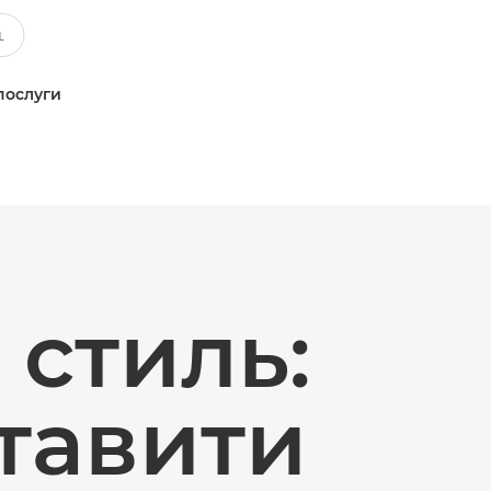
послуги
 стиль:
тавити