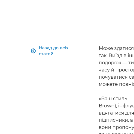
Назад до всіх
Може здатися,

статей
так. Виїзд в 
подорож — ти
часу й просто
почуватися са
можете повніс
«Ваш стиль —
Brown), інфлу
вдягатися для
підписники, а
вони пропону