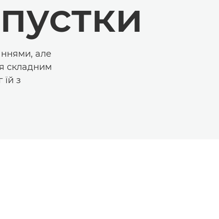
дпустки
аннями, але
ся складним
 їй з