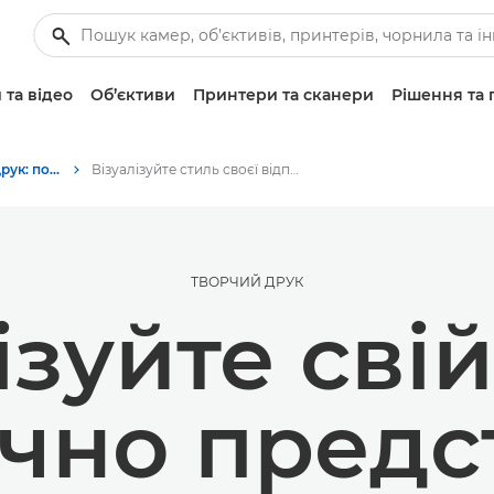
 та відео
Об’єктиви
Принтери та сканери
Рішення та 
Фотографування та друк: поради та методи
Візуалізуйте стиль своєї відпустки з Canon Zoemini 2
ТВОРЧИЙ ДРУК
ізуйте свій
очно предс