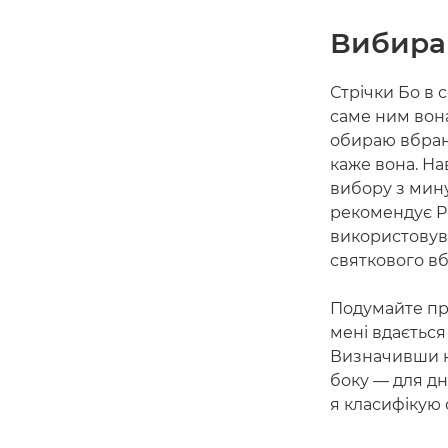
Вибира
Стрічки Бо в 
саме ним вона
обираю вбранн
каже вона. На
вибору з мину
рекомендує Pi
використовув
святкового в
Подумайте про
мені вдається
Визначивши кі
боку — для дн
я класифікую 