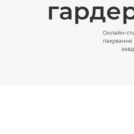
гардер
Онлайн-сти
пакування 
завд