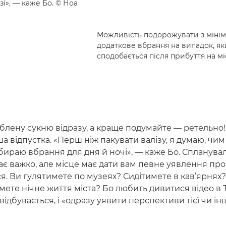
зі», — каже Бо. © Ноа
Можливість подорожувати з мініму
додаткове вбрання на випадок, як
сподобається після прибуття на мі
блену сукню відразу, а краще подумайте — ретельно!
а відпустка. «Перш ніж пакувати валізу, я думаю, чи
обираю вбрання для дня й ночі», — каже Бо. Спланув
ає важко, але місце має дати вам певне уявлення про 
. Ви гулятимете по музеях? Сидітимете в кав’ярнях?
ете нічне життя міста? Бо любить дивитися відео в T
відбувається, і «одразу уявити перспективи тієї чи ін