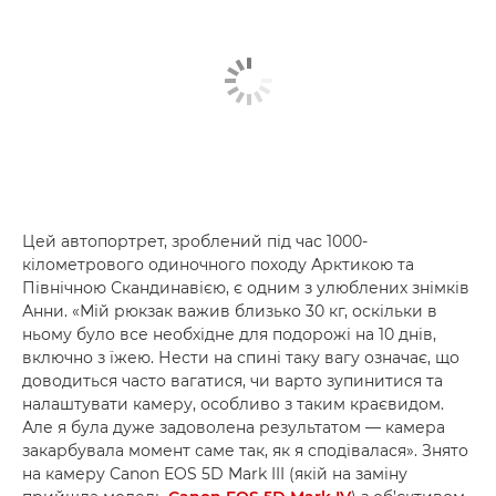
Цей автопортрет, зроблений під час 1000-
кілометрового одиночного походу Арктикою та
Північною Скандинавією, є одним з улюблених знімків
Анни. «Мій рюкзак важив близько 30 кг, оскільки в
ньому було все необхідне для подорожі на 10 днів,
включно з їжею. Нести на спині таку вагу означає, що
доводиться часто вагатися, чи варто зупинитися та
налаштувати камеру, особливо з таким краєвидом.
Але я була дуже задоволена результатом — камера
закарбувала момент саме так, як я сподівалася». Знято
на камеру Canon EOS 5D Mark III (якій на заміну