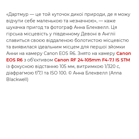
«Дартмур — це той куточок дикої природи, де я можу
відчути себе маленькою та незначною», — каже
шукачка пригод та фотограф Анна Блеквелл. Ця
гірська місцевість у південному Девоні в Англії
славиться своєю віддаленою болотистою місцевістю
та виявилася ідеальним місцем для першої зйомки
Анни на камеру Canon EOS R6. Знято на камеру
Canon
EOS R6
з об’єктивом
Canon RF 24-105mm F4-7.1 IS STM
із фокусною відстанню 105 мм, витримкою 1/320 с,
діафрагмою f/7,1 та ISO 100. © Анна Блеквелл (Anna
Blackwell)