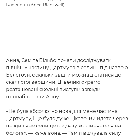
Блеквелл (Anna Blackwell)
Анна, Сем та Більбо почали досліджувати
північну частину Дартмура в селищі під назвою
Белстоун, оскільки звідти можна дістатися до
скелястої вершини. Ці великі окремо
розташовані скельні виступи завжди
приваблювали Анну.
«Це була абсолютно нова для мене частина
Дартмуру, і це було дуже цікаво. Ви йдете через
це ідилічне селище і одразу ж опиняєтеся на
болотах, — каже вона. — Там я відчувала силу