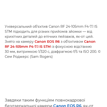
Універсальний об’єктив Canon RF 24-105mm F4-7.1 IS
STM підходить для різних прийомів зйомки — від
крихітних деталей до епічних пейзажів, як-от цей.
Знято на камеру
Canon EOS R6
з об’єктивом
Canon
RF 24-105mm F4-7.1 IS STM
із фокусною відстанню
30 мм, витримкою 1/320 с, діафрагмою f/5 та ISO 200. ©
Сем Роджерс (Sam Rogers)
Завдяки таким функціям повнокадрової
бездзеркальної камери
Canon EOS R6
, як-от