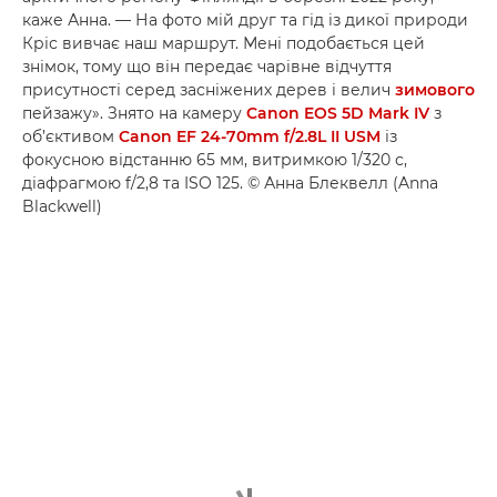
каже Анна. — На фото мій друг та гід із дикої природи
Кріс вивчає наш маршрут. Мені подобається цей
знімок, тому що він передає чарівне відчуття
присутності серед засніжених дерев і велич
зимового
пейзажу». Знято на камеру
Canon EOS 5D Mark IV
з
об’єктивом
Canon EF 24-70mm f/2.8L II USM
із
фокусною відстанню 65 мм, витримкою 1/320 с,
діафрагмою f/2,8 та ISO 125. © Анна Блеквелл (Anna
Blackwell)