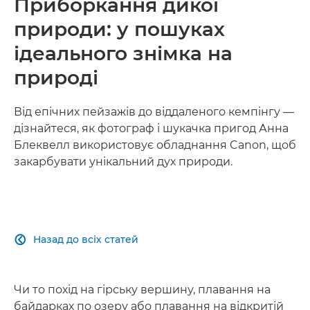
Приборкання дикої
природи: у пошуках
ідеального знімка на
природі
Від епічних пейзажів до віддаленого кемпінгу —
дізнайтеся, як фотограф і шукачка пригод Анна
Блеквелл використовує обладнання Canon, щоб
закарбувати унікальний дух природи.
Назад до всіх статей

Чи то похід на гірську вершину, плавання на
байдарках по озеру або плавання на відкритій