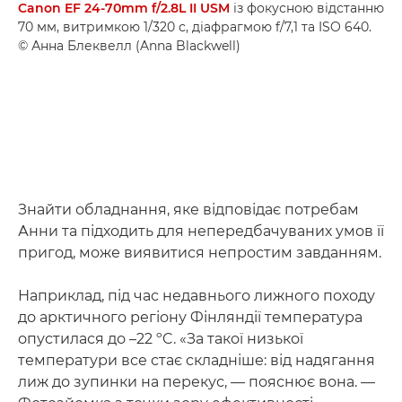
Canon EF 24-70mm f/2.8L II USM
із фокусною відстанню
70 мм, витримкою 1/320 с, діафрагмою f/7,1 та ISO 640.
© Анна Блеквелл (Anna Blackwell)
Знайти обладнання, яке відповідає потребам
Анни та підходить для непередбачуваних умов її
пригод, може виявитися непростим завданням.
Наприклад, під час недавнього лижного походу
до арктичного регіону Фінляндії температура
опустилася до –22 ºC. «За такої низької
температури все стає складніше: від надягання
лиж до зупинки на перекус, — пояснює вона. —