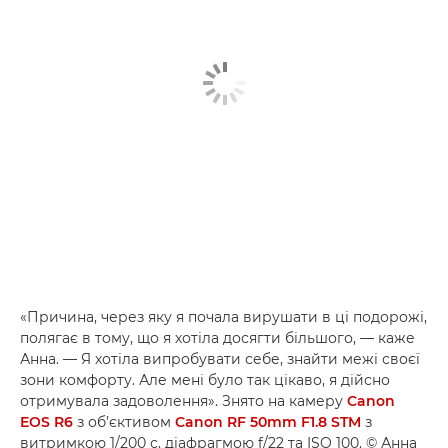
«Причина, через яку я почала вирушати в ці подорожі,
полягає в тому, що я хотіла досягти більшого, — каже
Анна. — Я хотіла випробувати себе, знайти межі своєї
зони комфорту. Але мені було так цікаво, я дійсно
отримувала задоволення». Знято на камеру
Canon
EOS R6
з об’єктивом
Canon RF 50mm F1.8 STM
з
витримкою 1/200 с, діафрагмою f/22 та ISO 100. © Анна