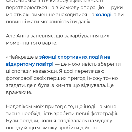
Фотозйомка з точки зору ефективності
перетворюється на військову операцію — руки
мають якнайменше знаходитися на
холоді
, а ви
повинні мати можливість іти далі».
Але Анна запевняє, що закарбування цих
моментів того варте.
«Найкраще в
зйомці спортивних подій на
відкритому повітрі
— це можливість зберегти
ці спогади назавжди. Я досі переглядаю
фотографії своїх перших пригод і можу точно
згадати, де я була, з ким та що відчувала. Це
вражаюче.
Недоліком моїх пригод є те, що іноді на мене
тисне необхідність зробити певні фотографії.
Були поїздки, коли я сподівалась на чудову
погоду й що я зможу зробити дійсно