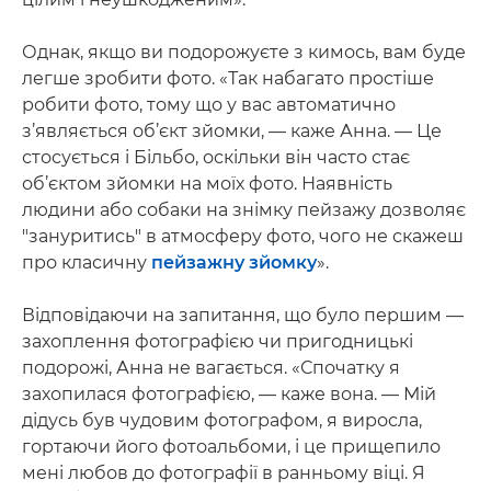
Однак, якщо ви подорожуєте з кимось, вам буде
легше зробити фото. «Так набагато простіше
робити фото, тому що у вас автоматично
з’являється об’єкт зйомки, — каже Анна. — Це
стосується і Більбо, оскільки він часто стає
об’єктом зйомки на моїх фото. Наявність
людини або собаки на знімку пейзажу дозволяє
"зануритись" в атмосферу фото, чого не скажеш
про класичну
пейзажну зйомку
».
Відповідаючи на запитання, що було першим —
захоплення фотографією чи пригодницькі
подорожі, Анна не вагається. «Спочатку я
захопилася фотографією, — каже вона. — Мій
дідусь був чудовим фотографом, я виросла,
гортаючи його фотоальбоми, і це прищепило
мені любов до фотографії в ранньому віці. Я