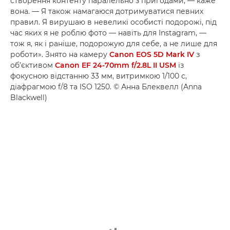
створення контенту паралельно з пригодами, — каже
вона. — Я також намагаюся дотримуватися певних
правил. Я вирушаю в невеликі особисті подорожі, під
час яких я не роблю фото — навіть для Instagram, —
тож я, як і раніше, подорожую для себе, а не лише для
роботи». Знято на камеру
Canon EOS 5D Mark IV
з
об’єктивом
Canon EF 24-70mm f/2.8L II USM
із
фокусною відстанню 33 мм, витримкою 1/100 с,
діафрагмою f/8 та ISO 1250. © Анна Блеквелл (Anna
Blackwell)