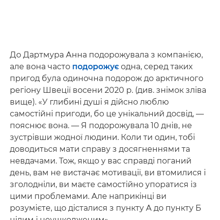
До Дартмура Анна подорожувала з компанією,
але вона часто
подорожує
одна, серед таких
пригод була одиночна подорож до арктичного
регіону Швеції восени 2020 р. (див. знімок зліва
вище). «У глибині душі я дійсно люблю
самостійні пригоди, бо це унікальний досвід, —
пояснює вона. — Я подорожувала 10 днів, не
зустрівши жодної людини. Коли ти один, тобі
доводиться мати справу з досягненнями та
невдачами. Тож, якщо у вас справді поганий
день, вам не вистачає мотивації, ви втомилися і
зголодніли, ви маєте самостійно упоратися із
цими проблемами. Але наприкінці ви
розумієте, що дісталися з пункту А до пункту Б
цілим і неушкодженим».