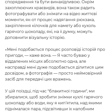
спорядження та бути винахідливою. Окрім
захоплюючих краєвидів, вона також радить
фотографувати або знімати на відео життєві
моменти, як-от процес надягання рюкзака,
закріплення кілочків для намету або кухоль
гарячого шоколаду, які, на її думку, можуть
доповнити візуальну історію.
«Мені подобається процес розповіді історій про
пригоди, — каже вона. — Я часто буваю у
віддалених місцях абсолютно одна, але
насправді мені дуже подобається ділитися цим
досвідом, а фотографія — просто неймовірний
засіб для передачі цих вражень.
У цій поїздці, під час "блакитної години", ми
збиралися, щоб зробити знімки кухлі гарячого
шоколаду або води, яку я кип’ятила, над якими
піднімалася пара, підсвітивши їх налобним