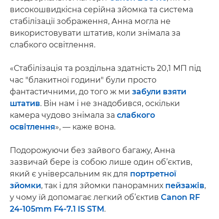
високошвидкісна серійна зйомка та система
стабілізації зображення, Анна могла не
використовувати штатив, коли знімала за
слабкого освітлення.
«Стабілізація та роздільна здатність 20,1 МП під
час "блакитної години" були просто
фантастичними, до того ж ми
забули взяти
штатив
. Він нам і не знадобився, оскільки
камера чудово знімала за
слабкого
освітлення
», — каже вона.
Подорожуючи без зайвого багажу, Анна
зазвичай бере із собою лише один об’єктив,
який є універсальним як для
портретної
зйомки
, так і для зйомки панорамних
пейзажів
,
у чому їй допомагає легкий об’єктив
Canon RF
24-105mm F4-7.1 IS STM
.