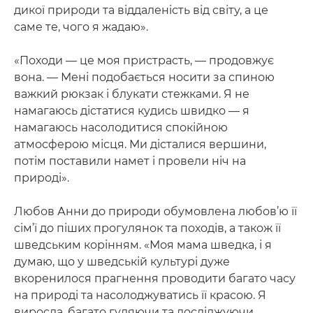
дикої природи та віддаленість від світу, а це
саме те, чого я жадаю».
«Походи — це моя пристрасть, — продовжує
вона. — Мені подобається носити за спиною
важкий рюкзак і блукати стежками. Я не
намагаюсь дістатися кудись швидко — я
намагаюсь насолодитися спокійною
атмосферою місця. Ми дісталися вершини,
потім поставили намет і провели ніч на
природі».
Любов Анни до природи обумовлена любов’ю її
сім’ї до піших прогулянок та походів, а також її
шведським корінням. «Моя мама шведка, і я
думаю, що у шведській культурі дуже
вкоренилося прагнення проводити багато часу
на природі та насолоджуватись її красою. Я
виросла, багато гуляючи та досліджуючи