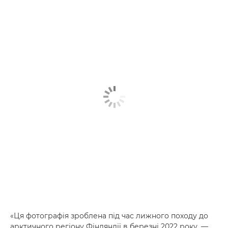
«Ця фотографія зроблена під час лижного походу до
арктичного регіону Фінляндії в березні 2022 року, —