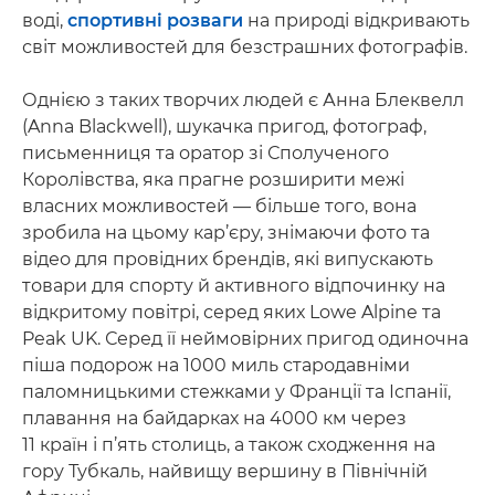
воді,
спортивні розваги
на природі відкривають
світ можливостей для безстрашних фотографів.
Однією з таких творчих людей є Анна Блеквелл
(Anna Blackwell), шукачка пригод, фотограф,
письменниця та оратор зі Сполученого
Королівства, яка прагне розширити межі
власних можливостей — більше того, вона
зробила на цьому кар’єру, знімаючи фото та
відео для провідних брендів, які випускають
товари для спорту й активного відпочинку на
відкритому повітрі, серед яких Lowe Alpine та
Peak UK. Серед її неймовірних пригод одиночна
піша подорож на 1000 миль стародавніми
паломницькими стежками у Франції та Іспанії,
плавання на байдарках на 4000 км через
11 країн і п’ять столиць, а також сходження на
гору Тубкаль, найвищу вершину в Північній