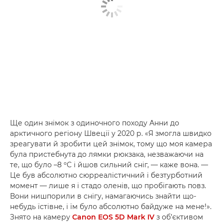
Ще один знімок з одиночного походу Анни до
арктичного регіону Швеції у 2020 р. «Я змогла швидко
зреагувати й зробити цей знімок, тому що моя камера
була пристебнута до лямки рюкзака, незважаючи на
те, що було –8 ºC і йшов сильний сніг, — каже вона. —
Це був абсолютно сюрреалістичний і безтурботний
момент — лише я і стадо оленів, що пробігають повз.
Вони нишпорили в снігу, намагаючись знайти що-
небудь їстівне, і їм було абсолютно байдуже на мене!».
Знято на камеру
Canon EOS 5D Mark IV
з об’єктивом