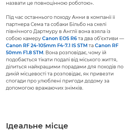
назвати це повноцінною роботою».
Під час останнього походу Анни в компанії її
партнера Сема та собаки Більбо на скелі
північного Дартмуру в Англії вона взяла із
собою камеру
Canon EOS R6
та два об’єктиви —
Canon RF 24-105mm F4-7.1 IS STM
та
Canon RF
50mm F1.8 STM
. Вона розповідає, чому їй
подобається тікати подалі від міського життя,
ділиться найкращими порадами для походів по
дикій місцевості та розповідає, як привезти
спогади про улюблені пригоди додому за
допомогою вражаючих знімків.
Ідеальне місце