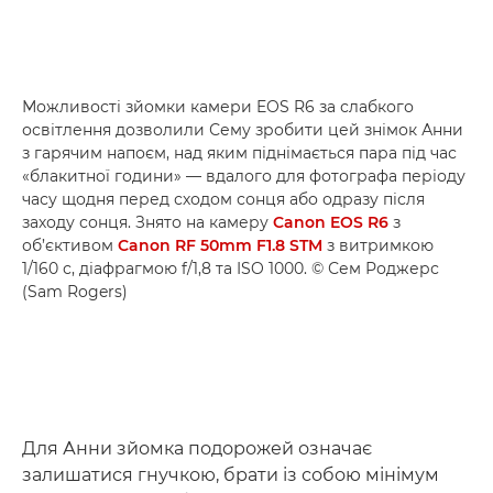
Можливості зйомки камери EOS R6 за слабкого
освітлення дозволили Сему зробити цей знімок Анни
з гарячим напоєм, над яким піднімається пара під час
«блакитної години» — вдалого для фотографа періоду
часу щодня перед сходом сонця або одразу після
заходу сонця. Знято на камеру
Canon EOS R6
з
об’єктивом
Canon RF 50mm F1.8 STM
з витримкою
1/160 с, діафрагмою f/1,8 та ISO 1000. © Сем Роджерс
(Sam Rogers)
Для Анни зйомка подорожей означає
залишатися гнучкою, брати із собою мінімум