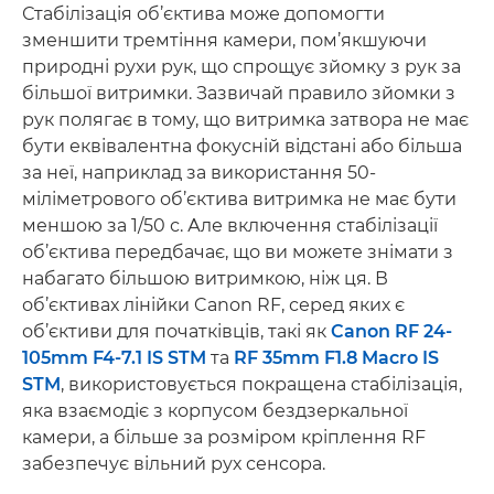
Стабілізація об’єктива може допомогти
зменшити тремтіння камери, пом’якшуючи
природні рухи рук, що спрощує зйомку з рук за
більшої витримки. Зазвичай правило зйомки з
рук полягає в тому, що витримка затвора не має
бути еквівалентна фокусній відстані або більша
за неї, наприклад за використання 50-
міліметрового об’єктива витримка не має бути
меншою за 1/50 с. Але включення стабілізації
об’єктива передбачає, що ви можете знімати з
набагато більшою витримкою, ніж ця. В
об’єктивах лінійки Canon RF, серед яких є
об’єктиви для початківців, такі як
Canon RF 24-
105mm F4-7.1 IS STM
та
RF 35mm F1.8 Macro IS
STM
, використовується покращена стабілізація,
яка взаємодіє з корпусом бездзеркальної
камери, а більше за розміром кріплення RF
забезпечує вільний рух сенсора.