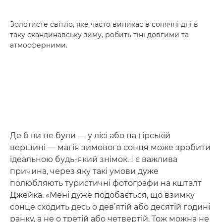
Золотисте світло, яке часто виникає в сонячні дні в
таку скандинавську зиму, робить тіні довгими та
атмосферними.
Де б ви не були — у лісі або на гірській
вершині — магія зимового сонця може зробити
ідеальною будь-який знімок. І є важлива
причина, через яку такі умови дуже
полюбляють туристичні фотографи на кшталт
Джейка. «Мені дуже подобається, що взимку
сонце сходить десь о дев’ятій або десятій годині
ранку, а не о третій або четвертій. Тож можна не