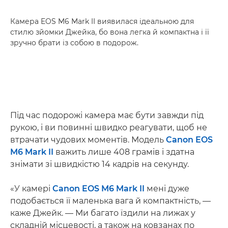
Камера EOS M6 Mark II виявилася ідеальною для
стилю зйомки Джейка, бо вона легка й компактна і її
зручно брати із собою в подорож.
Під час подорожі камера має бути завжди під
рукою, і ви повинні швидко реагувати, щоб не
втрачати чудових моментів. Модель
Canon EOS
M6 Mark II
важить лише 408 грамів і здатна
знімати зі швидкістю 14 кадрів на секунду.
«У камері
Canon EOS M6 Mark II
мені дуже
подобається її маленька вага й компактність, —
каже Джейк. — Ми багато їздили на лижах у
складній місцевості, а також на ковзанах по