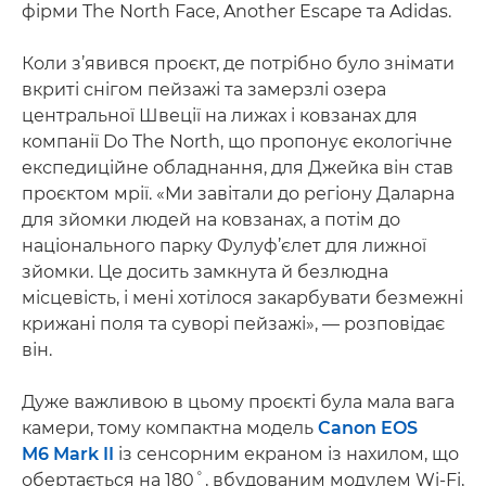
фірми The North Face, Another Escape та Adidas.
Коли з’явився проєкт, де потрібно було знімати
вкриті снігом пейзажі та замерзлі озера
центральної Швеції на лижах і ковзанах для
компанії Do The North, що пропонує екологічне
експедиційне обладнання, для Джейка він став
проєктом мрії. «Ми завітали до регіону Даларна
для зйомки людей на ковзанах, а потім до
національного парку Фулуф’єлет для лижної
зйомки. Це досить замкнута й безлюдна
місцевість, і мені хотілося закарбувати безмежні
крижані поля та суворі пейзажі», — розповідає
він.
Дуже важливою в цьому проєкті була мала вага
камери, тому компактна модель
Canon EOS
M6 Mark II
із сенсорним екраном із нахилом, що
обертається на 180˚, вбудованим модулем Wi-Fi,