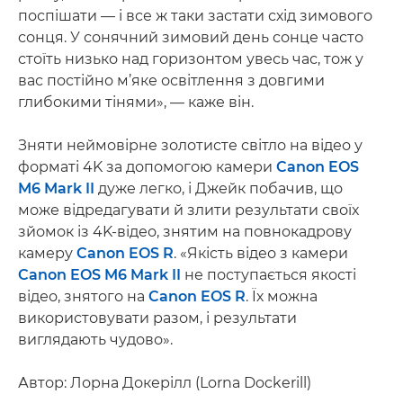
поспішати — і все ж таки застати схід зимового
сонця. У сонячний зимовий день сонце часто
стоїть низько над горизонтом увесь час, тож у
вас постійно м’яке освітлення з довгими
глибокими тінями», — каже він.
Зняти неймовірне золотисте світло на відео у
форматі 4K за допомогою камери
Canon EOS
M6 Mark II
дуже легко, і Джейк побачив, що
може відредагувати й злити результати своїх
зйомок із 4K-відео, знятим на повнокадрову
камеру
Canon EOS R
. «Якість відео з камери
Canon EOS M6 Mark II
не поступається якості
відео, знятого на
Canon EOS R
. Їх можна
використовувати разом, і результати
виглядають чудово».
Автор: Лорна Докерілл (Lorna Dockerill)