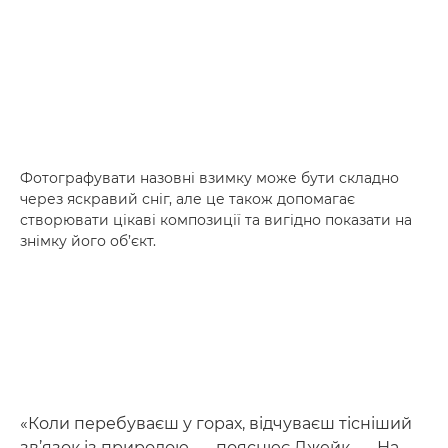
Фотографувати назовні взимку може бути складно
через яскравий сніг, але це також допомагає
створювати цікаві композиції та вигідно показати на
знімку його об’єкт.
«Коли перебуваєш у горах, відчуваєш тісніший
зв’язок із природою, — пояснює Джейк. — На