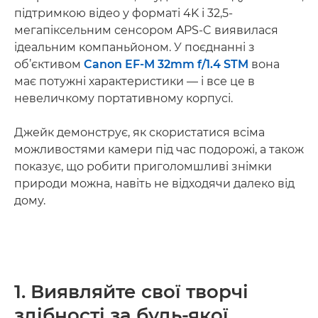
підтримкою відео у форматі 4K і 32,5-
мегапіксельним сенсором APS-C виявилася
ідеальним компаньйоном. У поєднанні з
об’єктивом
Canon EF-M 32mm f/1.4 STM
вона
має потужні характеристики — і все це в
невеличкому портативному корпусі.
Джейк демонструє, як скористатися всіма
можливостями камери під час подорожі, а також
показує, що робити приголомшливі знімки
природи можна, навіть не відходячи далеко від
дому.
1. Виявляйте свої творчі
здібності за будь-якої