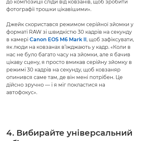
до композиції сліди від ковзанів, щоб зробити
фотографії трошки цікавішими».
Джейк скористався режимом серійної зйомки у
форматі RAW зі швидкістю 30 кадрів на секунду
в камері
Canon EOS M6 Mark II
, щоб зафіксувати,
як люди на ковзанах в’їжджають у кадр. «Коли в
нас не було багато часу на зйомки, але я бачив
цікаву сцену, я просто вмикав серійну зйомку в
режимі 30 кадрів на секунду, щоб ковзаняр
опинився саме там, де він мені потрібен. Це
дійсно зручно — і я міг покластися на
автофокус».
4. Вибирайте універсальний