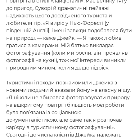
повітрі та в стилі «лайфстайл», має велику тягу
до пригод. Суворі й драматичні пейзажі
надихають цього досвідченого туриста й
любителя гір. «Я виріс у Нью-Форесті [у
південній Англії], і мені завжди подобалося бути
на природі, — каже Джейк. — Я також любив
гратися з камерами. Мій батько викладає
фотографування (коли ми росли, він проявляв
фотографії на кухні), тож мої інтереси виникли
природним чином, коли я дещо підріс».
Туристичні походи познайомили Джейка з
новими людьми й вказали йому на власну нішу.
«Я ніколи не збирався фотографувати природу
на відкритому повітрі, і більшість моєї роботи
була пов’язана із соціальною
документалістикою, але саме так я розпочав
кар’єру в туристичному фотографуванні».
Сьогодні до числа клієнтів Джейка належать