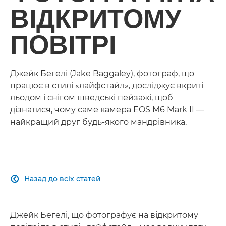
ВІДКРИТОМУ
ПОВІТРІ
Джейк Бегелі (Jake Baggaley), фотограф, що
працює в стилі «лайфстайл», досліджує вкриті
льодом і снігом шведські пейзажі, щоб
дізнатися, чому саме камера EOS M6 Mark II —
найкращий друг будь-якого мандрівника.
Назад до всіх статей

Джейк Бегелі, що фотографує на відкритому