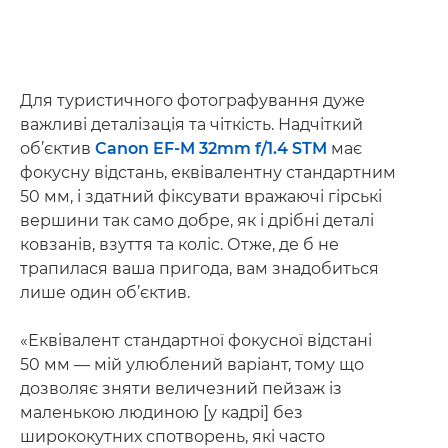
Для туристичного фотографування дуже
важливі деталізація та чіткість. Надчіткий
об’єктив
Canon EF-M 32mm f/1.4 STM
має
фокусну відстань, еквівалентну стандартним
50 мм, і здатний фіксувати вражаючі гірські
вершини так само добре, як і дрібні деталі
ковзанів, взуття та коліс. Отже, де б не
трапилася ваша пригода, вам знадобиться
лише один об’єктив.
«Еквівалент стандартної фокусної відстані
50 мм — мій улюблений варіант, тому що
дозволяє зняти величезний пейзаж із
маленькою людиною [у кадрі] без
ширококутних спотворень, які часто