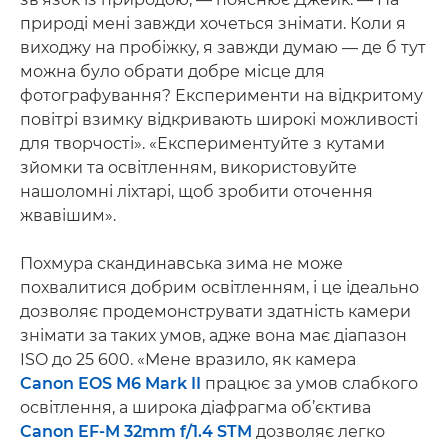
природі мені завжди хочеться знімати. Коли я
виходжу на пробіжку, я завжди думаю — де б тут
можна було обрати добре місце для
фотографування? Експерименти на відкритому
повітрі взимку відкривають широкі можливості
для творчості». «Експериментуйте з кутами
зйомки та освітленням, використовуйте
нашоломні ліхтарі, щоб зробити оточення
жвавішим».
Похмура скандинавська зима не може
похвалитися добрим освітленням, і це ідеально
дозволяє продемонструвати здатність камери
знімати за таких умов, адже вона має діапазон
ISO до 25 600. «Мене вразило, як камера
Canon EOS M6 Mark II
працює за умов слабкого
освітлення, а широка діафрагма об’єктива
Canon EF-M 32mm f/1.4 STM
дозволяє легко