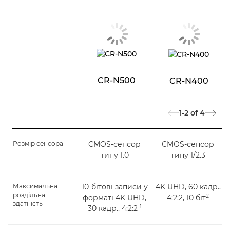
CR-N500
CR-N400
1-2
of
4
Розмір сенсора
CMOS-сенсор
CMOS-сенсор
типу 1.0
типу 1/2.3
Максимальна
10-бітові записи у
4K UHD, 60 кадр.,
роздільна
2
форматі 4K UHD,
4:2:2, 10 біт
здатність
1
30 кадр., 4:2:2