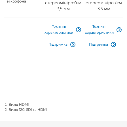
мікрофона
стереомініроз’єм
стереомініроз’єм
3,5 мм
3,5 мм
Технічні
Технічні


характеристики
характеристики
Підтримка
Підтримка


Вихід HDMI
Вихід 12G-SDI та HDMI