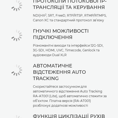
ПРОТОКОЛИ ПОТОКОВОЇ IP-
ТРАНСЛЯЦІЇ ТА КЕРУВАННЯ
2
NDI|HX
, SRT, FreeD, RTP/RTSP, RTMP/RTMPS,
Canon XC та стандартний протокол зв’язку
ГНУЧКІ МОЖЛИВОСТІ
ПІДКЛЮЧЕННЯ
Різноманітні виходи та інтерфейси:12G-SDI,
3G-SDI, HDMI, UVC, Timecode, Genlock та
аудіовходи Dual XLR
АВТОМАТИЧНЕ
ВІДСТЕЖЕННЯ AUTO
TRACKING
Скористайтеся застосунком для
автоматичного відстеження Auto Tracking
RA-AT001 (Lite), щоб автоматично стежити за
об’єктом. Платна версія (RA-AT001)
розблокує додаткові можливості
ФУНКЦІЯ ЦИКЛІЗАЦІЇ РУХІВ