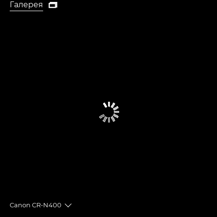
Галерея

Галерея
Canon CR-N400
Toggle breadcrumbs