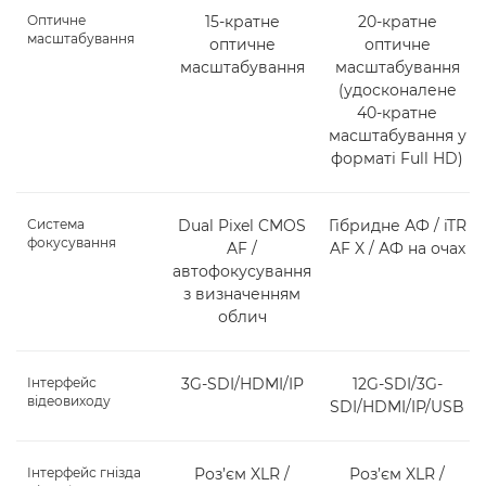
Оптичне
15-кратне
20-кратне
масштабування
оптичне
оптичне
масштабування
масштабування
(удосконалене
40-кратне
масштабування у
форматі Full HD)
Система
Dual Pixel CMOS
Гібридне АФ / iTR
фокусування
AF /
AF X / АФ на очах
автофокусування
з визначенням
облич
Інтерфейс
3G-SDI/HDMI/IP
12G-SDI/3G-
відеовиходу
SDI/HDMI/IP/USB
Інтерфейс гнізда
Роз’єм XLR /
Роз’єм XLR /