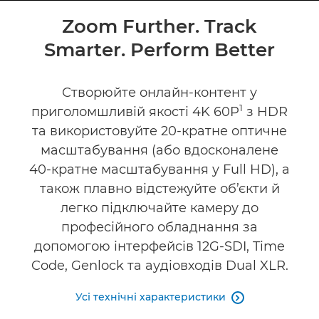
Огляд
Zoom Further. Track
Smarter. Perform Better
Технічні характеристики
Підтримка
Створюйте онлайн-контент у
1
приголомшливій якості 4K 60P
з HDR
та використовуйте 20-кратне оптичне
масштабування (або вдосконалене
40-кратне масштабування у Full HD), а
також плавно відстежуйте об’єкти й
легко підключайте камеру до
професійного обладнання за
допомогою інтерфейсів 12G-SDI, Time
Code, Genlock та аудіовходів Dual XLR.
Усі технічні характеристики
