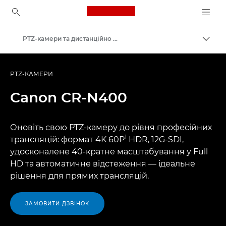
Canon Logo, back to ho
PTZ-камери та дистанційно керовані мережеві камери
Пере
Canon
PTZ-КАМЕРИ
Canon
CR-N400
Оновіть свою PTZ-камеру до рівня професійних
1
трансляцій: формат 4K 60P
HDR, 12G-SDI,
удосконалене 40-кратне масштабування у Full
HD та автоматичне відстеження — ідеальне
рішення для прямих трансляцій.
ЗАМОВИТИ ДЗВІНОК