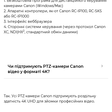
1. Безкоштовна програма для дистанційного керування
камерами Canon (Windows/Mac)
2. Апаратні контролери, як-от Canon RC-IP100, RC-SK5
або RC-IP1000
3. Інтерфейс веббраузера
4. Сторонні системи керування (через протокол Canon
2
XC, NDI|HX
, стандартний обмін даними)
Чи підтримують PTZ-камери Canon
відео у форматі 4K?
Так. Усі PTZ-камери Canon підтримують роздільну
здатність 4K UHD для зйомки професійних відео.