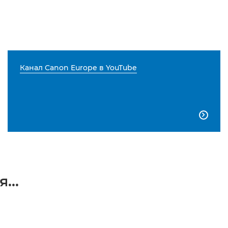
Канал Canon Europe в YouTube

...