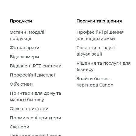
Продукти
Послуги та рішення
Останні моделі
Професійні рішення
продукції
для відеозйомки
Фотоапарати
Рішення в галузі
візуалізації
Відеокамери
Рішення та послуги для
Віддалені PTZ-системи
бізнесу
Професійні дисплеї
Знайти бізнес-
Об’єктиви
партнера Canon
Принтери для дому та
малого бізнесу
Офісні принтери
Промислові принтери
Сканери