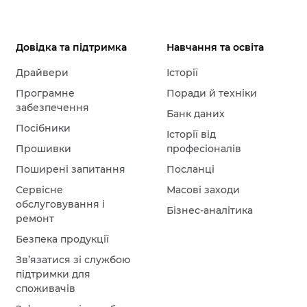
Довідка та підтримка
Навчання та освіта
Драйвери
Історії
Програмне
Поради й техніки
забезпечення
Банк даних
Посібники
Історії від
Прошивки
професіоналів
Поширені запитання
Посланці
Сервісне
Масові заходи
обслуговування і
Бізнес-аналітика
ремонт
Безпека продукції
Зв’язатися зі службою
підтримки для
споживачів