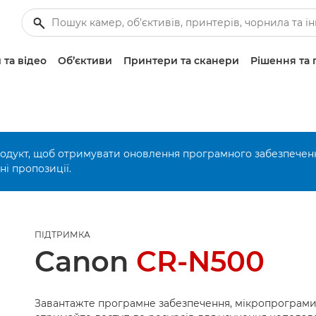
 та відео
Об’єктиви
Принтери та сканери
Рішення та 
родукт, щоб отримувати оновлення програмного забезпечен
і пропозиції.
ПІДТРИМКА
Canon
CR-N500
Завантажте програмне забезпечення, мікропрограми 