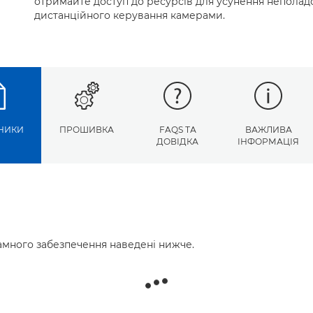
отримайте доступ до ресурсів для усунення неполад
дистанційного керування камерами.
НИКИ
ПРОШИВКА
FAQS ТА
ВАЖЛИВА
ДОВІДКА
ІНФОРМАЦІЯ
много забезпечення наведені нижче.