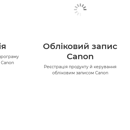
ія
Обліковий запис
Canon
програму
в Canon
Реєстрація продукту й керування
обліковим записом Canon