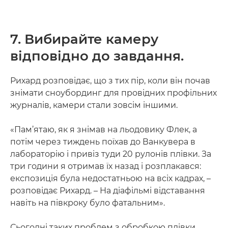
7. Вибирайте камеру
відповідно до завдання.
Рихард розповідає, що з тих пір, коли він почав
знімати сноубординг для провідних профільних
журналів, камери стали зовсім іншими.
«Пам’ятаю, як я знімав на льодовику Флек, а
потім через тиждень поїхав до Ванкувера в
лабораторію і привіз туди 20 рулонів плівки. За
три години я отримав їх назад і розплакався:
експозиція була недостатньою на всіх кадрах, –
розповідає Рихард. – На діафільмі відставання
навіть на півкроку було фатальним».
Сьогодні таких проблем з обробкою плівки