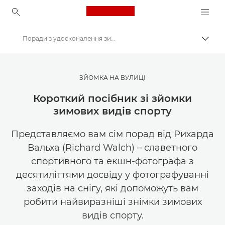
Canon Logo, back to ho
Поради з удосконалення зимової фотографії
Пере
Canon
Ресурси для натхнення | Поради щодо фотографування і друку та рекомендації для покупців
ЗЙОМКА НА ВУЛИЦІ
Фотографування та друк: поради та методи
Короткий посібник зі зйомки
зимових видів спорту
Представляємо вам сім порад від Рихарда
Вальха (Richard Walch) – славетного
спортивного та екшн-фотографа з
десятиліттями досвіду у фотографуванні
заходів на снігу, які допоможуть вам
робити найвиразніші знімки зимових
видів спорту.