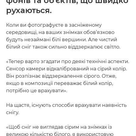
фонів та об’єктів, що швидко
рухаються.
Коли ви фотографуєте в засніженому
середовищі, на ваших знімках обов’язково
будуть незаймані білі вершини. Але чистий
білий сніг також сильно віддзеркалює світло.
«Тепер варто згадати про деякі технічні аспекти.
Сенсор камери відкалібрований на сірий колір.
Він розпізнає віддзеркалення сірого. Отже,
якщо в композиції переважає білий колір,
потрібно це врахувати».
На щастя, існують способи врахувати наявність
снігу.
«Щоб сніг не виглядав сірим на знімках із
великою кількістю білого, я використовую