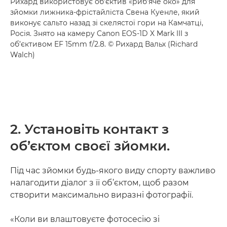
Рихард використовує об’єктив «риб’яче око» для
зйомки лижника-фрістайліста Свена Куенле, який
виконує сальто назад зі скелястої гори на Камчатці,
Росія. Знято на камеру Canon EOS-1D X Mark III з
об’єктивом EF 15mm f/2.8. © Рихард Вальх (Richard
Walch)
2. Установіть контакт з
об’єктом своєї зйомки.
Під час зйомки будь-якого виду спорту важливо
налагодити діалог з її об’єктом, щоб разом
створити максимально виразні фотографії.
«Коли ви влаштовуєте фотосесію зі