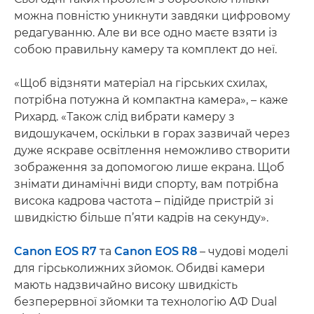
можна повністю уникнути завдяки цифровому
редагуванню. Але ви все одно маєте взяти із
собою правильну камеру та комплект до неї.
«Щоб відзняти матеріал на гірських схилах,
потрібна потужна й компактна камера», – каже
Рихард. «Також слід вибрати камеру з
видошукачем, оскільки в горах зазвичай через
дуже яскраве освітлення неможливо створити
зображення за допомогою лише екрана. Щоб
знімати динамічні види спорту, вам потрібна
висока кадрова частота – підійде пристрій зі
швидкістю більше п’яти кадрів на секунду».
Canon EOS R7
та
Canon EOS R8
– чудові моделі
для гірськолижних зйомок. Обидві камери
мають надзвичайно високу швидкість
безперервної зйомки та технологію АФ Dual