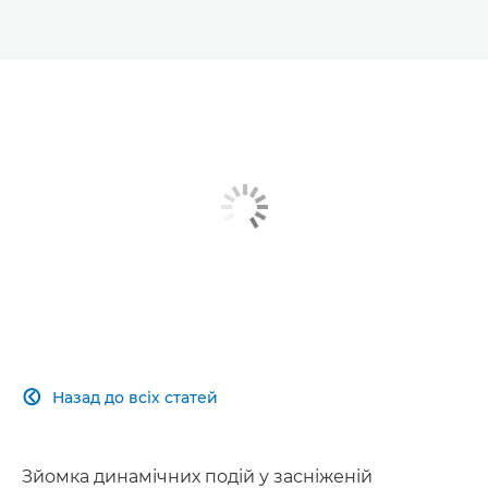
Назад до всіх статей

Зйомка динамічних подій у засніженій