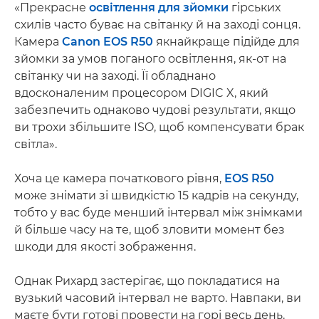
«Прекрасне
освітлення для зйомки
гірських
схилів часто буває на світанку й на заході сонця.
Камера
Canon EOS R50
якнайкраще підійде для
зйомки за умов поганого освітлення, як-от на
світанку чи на заході. Її обладнано
вдосконаленим процесором DIGIC X, який
забезпечить однаково чудові результати, якщо
ви трохи збільшите ISO, щоб компенсувати брак
світла».
Хоча це камера початкового рівня,
EOS R50
може знімати зі швидкістю 15 кадрів на секунду,
тобто у вас буде менший інтервал між знімками
й більше часу на те, щоб зловити момент без
шкоди для якості зображення.
Однак Рихард застерігає, що покладатися на
вузький часовий інтервал не варто. Навпаки, ви
маєте бути готові провести на горі весь день.