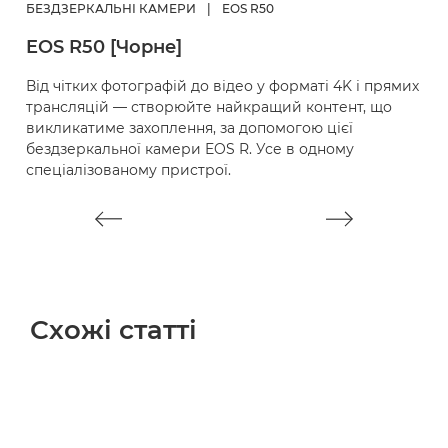
БЕЗДЗЕРКАЛЬНІ КАМЕРИ
|
EOS R50
Ф
EOS R50 [Чорне]
п
M
Від чітких фотографій до відео у форматі 4K і прямих
п
трансляцій — створюйте найкращий контент, що
викликатиме захоплення, за допомогою цієї
бездзеркальної камери EOS R. Усе в одному
спеціалізованому пристрої.
Схожі статті