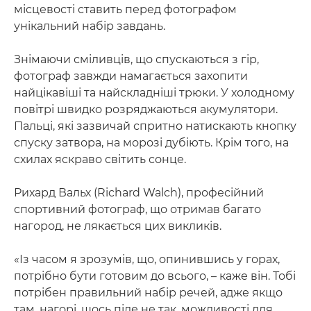
місцевості ставить перед фотографом
унікальний набір завдань.
Знімаючи сміливців, що спускаються з гір,
фотограф завжди намагається захопити
найцікавіші та найскладніші трюки. У холодному
повітрі швидко розряджаються акумулятори.
Пальці, які зазвичай спритно натискають кнопку
спуску затвора, на морозі дубіють. Крім того, на
схилах яскраво світить сонце.
Рихард Вальх (Richard Walch), професійний
спортивний фотограф, що отримав багато
нагород, не лякається цих викликів.
«Із часом я зрозумів, що, опинившись у горах,
потрібно бути готовим до всього, – каже він. Тобі
потрібен правильний набір речей, адже якщо
там, нагорі, щось піде не так, можливості для