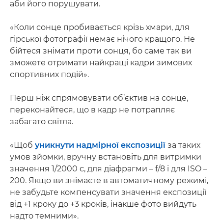
аби його порушувати.
«Коли сонце пробивається крізь хмари, для
гірської фотографії немає нічого кращого. Не
бійтеся знімати проти сонця, бо саме так ви
зможете отримати найкращі кадри зимових
спортивних подій».
Перш ніж спрямовувати об’єктив на сонце,
переконайтеся, що в кадр не потрапляє
забагато світла.
«Щоб
уникнути надмірної експозиції
за таких
умов зйомки, вручну встановіть для витримки
значення 1/2000 с, для діафрагми – f/8 і для ISO –
200. Якщо ви знімаєте в автоматичному режимі,
не забудьте компенсувати значення експозиції
від +1 кроку до +3 кроків, інакше фото вийдуть
надто темними».