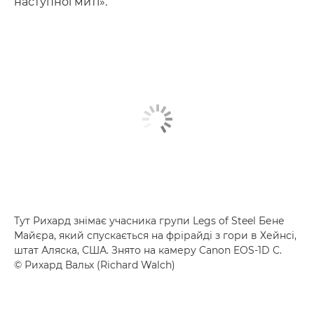
наступної миті».
Тут Рихард знімає учасника групи Legs of Steel Бене
Майєра, який спускається на фрірайді з гори в Хейнсі,
штат Аляска, США. Знято на камеру Canon EOS-1D C.
© Рихард Вальх (Richard Walch)