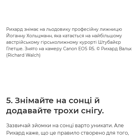
Рихард знімає на льодовику професійну лижницю
Йоганну Хольцманн, яка катається на найбільшому
австрійському гірськолижному курорті Штубайєр
Глетше. Знято на камеру Canon EOS R5. © Рихард Вальх
(Richard Walch)
5. Знімайте на сонці й
додавайте трохи снігу.
Зазвичай зйомки на сонці варто уникати. Але
Рихард каже, що це правило створено для того,