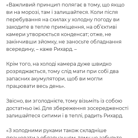
«Важливий принцип полягає в тому, що якщо
ви на морозі, там і залишайтеся. Коли після
перебування на схилах у холодну погоду ви
заходите в тепле приміщення, на об’єктиві
камери утворюється конденсат; отже, не
закінчивши зйомку, не заносьте обладнання
всередину, – каже Рихард. –
Крім того, на холоді камера дуже швидко
розряджається, тому слід мати при собі два
запасних акумулятори, щоб ви могли
працювати весь день».
Звісно, ви зголоднієте, тому візьміть із собою
достатньо їжі. Для збереження зосередженості
залишайтеся ситими і в теплі, радить Рихард.
«З холодними руками також складніше
працювати з обладнанням, тому не забудьте