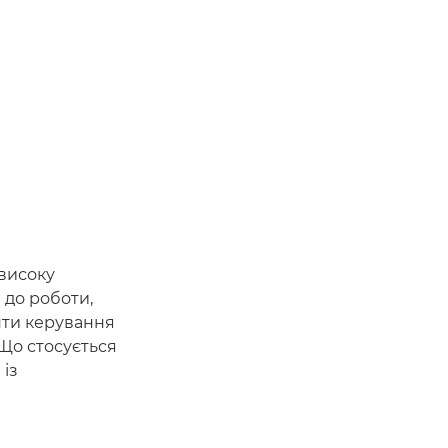
 високу
 до роботи,
нти керування
 Що стосується
 із