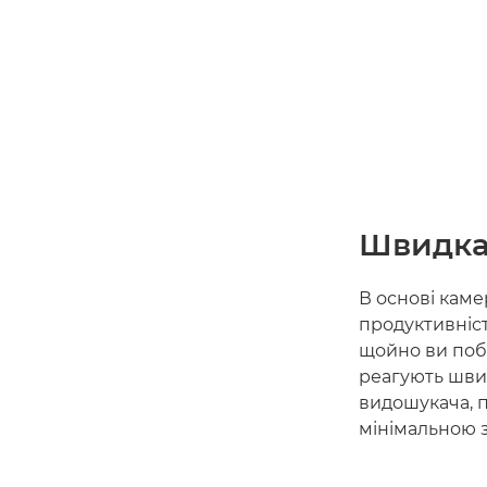
Швидка
В основі каме
продуктивніст
щойно ви поб
реагують швид
видошукача, п
мінімальною 