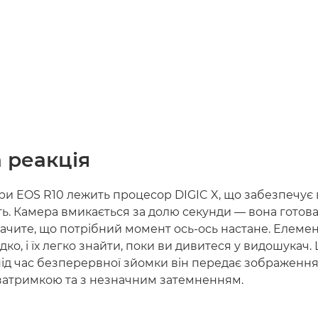
 реакція
ри EOS R10 лежить процесор DIGIC X, що забезпечує
ь. Камера вмикається за долю секунди — вона готова
ачите, що потрібний момент ось-ось настане. Елеме
ко, і їх легко знайти, поки ви дивитеся у видошукач.
ід час безперервної зйомки він передає зображення
затримкою та з незначним затемненням.