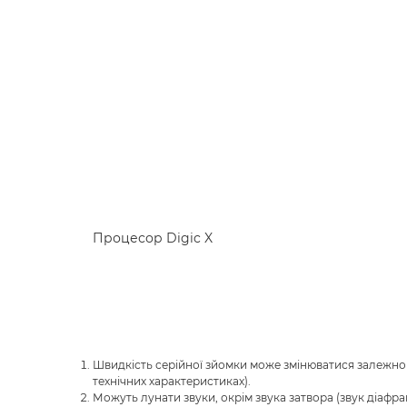
Процесор Digic X
Швидкість серійної зйомки може змінюватися залежно в
технічних характеристиках).
Можуть лунати звуки, окрім звука затвора (звук діафр