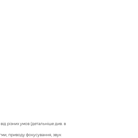
ід різних умов (детальніше див. в
агми, приводу фокусування, звук