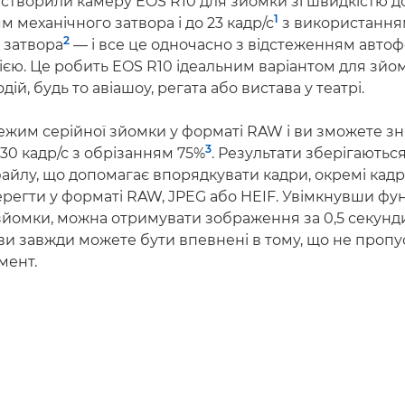
створили камеру EOS R10 для зйомки зі швидкістю до 
1
 механічного затвора і до 23 кадр/с
з використання
2
 затвора
— і все це одночасно з відстеженням автоф
єю. Це робить EOS R10 ідеальним варіантом для зйо
ій, будь то авіашоу, регата або вистава у театрі.
ежим серійної зйомки у форматі RAW і ви зможете зні
3
30 кадр/с з обрізанням 75%
. Результати зберігаються
файлу, що допомагає впорядкувати кадри, окремі кад
ерегти у форматі RAW, JPEG або HEIF. Увімкнувши фу
зйомки, можна отримувати зображення за 0,5 секунди
ви завжди можете бути впевнені в тому, що не пропу
мент.