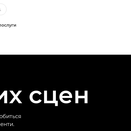
послуги
их сцен
добиться
енти.