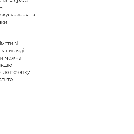
15 кадр/с з
м
окусування та
мки
мати зі
 у вигляді
ри можна
нкцію
 до початку
стите