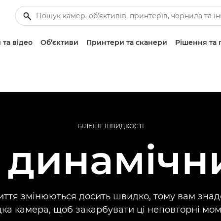
 та відео
Об’єктиви
Принтери та сканери
Рішення та 
БІЛЬШЕ ШВИДКОСТІ
 динамічн
иття змінюються досить швидко, тому вам зна
ка камера, щоб закарбувати ці неповторні мом