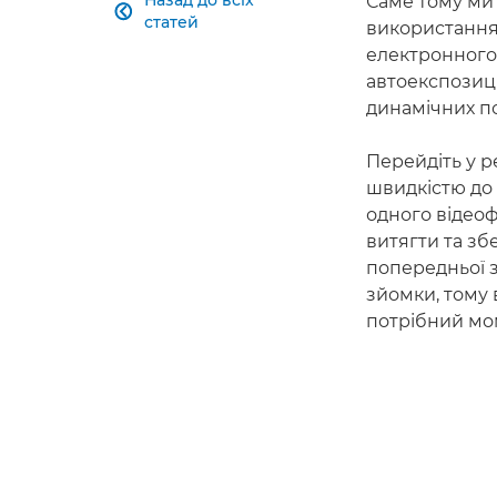
Назад до всіх
Саме тому ми 

статей
використанням
електронного
автоекспозиці
динамічних под
Перейдіть у р
швидкістю до 
одного відео
витягти та зб
попередньої 
зйомки, тому 
потрібний мо