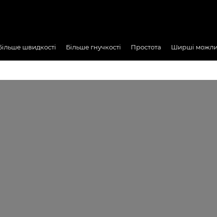
Більше швидкості
Більше гнучкості
Простота
Ширші можли