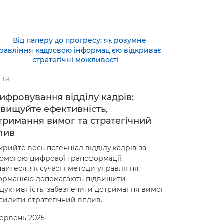
ТТЯ
ифровування відділу кадрів:
двищуйте ефективність,
тримання вимог та стратегічний
лив
крийте весь потенціал відділу кадрів за
омогою цифрової трансформації.
найтеся, як сучасні методи управління
ормацією допомагають підвищити
дуктивність, забезпечити дотримання вимог
осилити стратегічний вплив.
Червень 2025