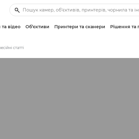
 та відео
Об’єктиви
Принтери та сканери
Рішення та 
есійні статті