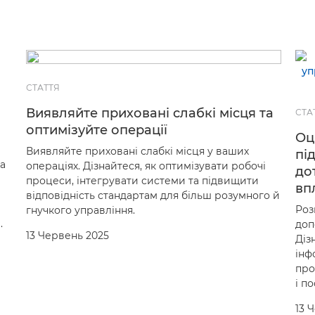
СТАТТЯ
Виявляйте приховані слабкі місця та
СТА
оптимізуйте операції
Оц
Виявляйте приховані слабкі місця у ваших
пі
а
операціях. Дізнайтеся, як оптимізувати робочі
до
процеси, інтегрувати системи та підвищити
вп
відповідність стандартам для більш розумного й
Роз
гнучкого управління.
.
доп
13 Червень 2025
Діз
інф
про
і п
13 