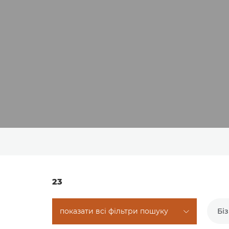
23
показати всі фільтри пошуку
Бі