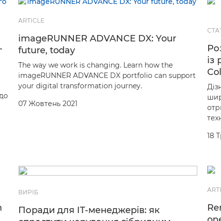
ARTICLE
СТА
imageRUNNER ADVANCE DX: Your
-
Ро
future, today
із
The way we work is changing. Learn how the
Col
imageRUNNER ADVANCE DX portfolio can support
your digital transformation journey.
Діз
до
шир
07 Жовтень 2021
отр
тех
18 
ART
ВИРІБ
n
Re
Поради для IT-менеджерів: як
on