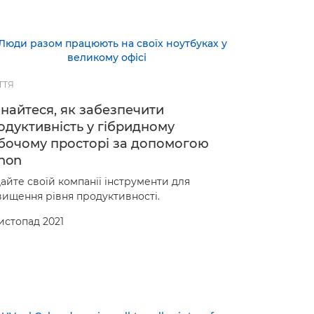
ТТЯ
знайтеся, як забезпечити
одуктивність у гібридному
бочому просторі за допомогою
non
айте своїй компанії інструменти для
вищення рівня продуктивності.
Листопад 2021