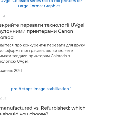
ТТЯ
зкрийте переваги технології UVgel
 рулонними принтерами Canon
orado!
найтеся про конкурентні переваги для друку
окоформатної графіки, що ви можете
имати завдяки принтерам Colorado з
нологією UVgel.
Травень 2021
ICLE
manufactured vs. Refurbished: which
e should you choose?