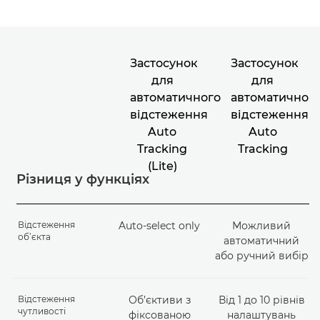
Застосунок
Застосунок
для
для
автоматичного
автоматичног
відстеження
відстеження
Auto
Auto
Tracking
Tracking
(Lite)
Різниця у функціях
Відстеження
Auto-select only
Можливий
об’єкта
автоматичний
або ручний вибір
Відстеження
Об’єктиви з
Від 1 до 10 рівнів
чутливості
фіксованою
налаштувань