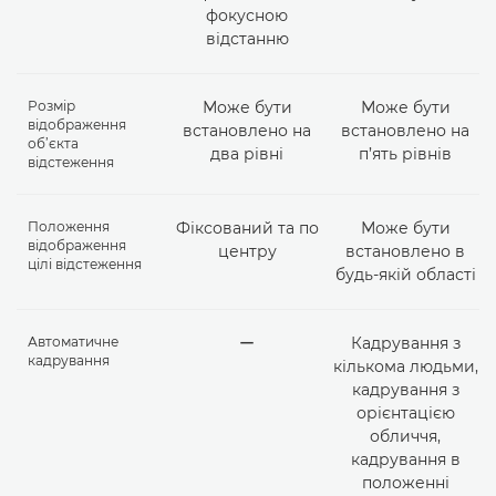
фокусною
відстанню
Розмір
Може бути
Може бути
відображення
встановлено на
встановлено на
об’єкта
два рівні
п’ять рівнів
відстеження
Положення
Фіксований та по
Може бути
відображення
центру
встановлено в
цілі відстеження
будь-якій області
Автоматичне
ー
Кадрування з
кадрування
кількома людьми,
кадрування з
орієнтацією
обличчя,
кадрування в
положенні