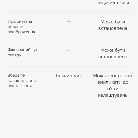
сидячи/стоячи
Пріоритетна
ー
Може бути
область
встановлена
відображення
Фіксований кут
ー
Може бути
огляду
встановлена
Зберегти
Тільки один
Можна зберегти/
налаштування
викликати до
відстеження
п'яти
налаштувань