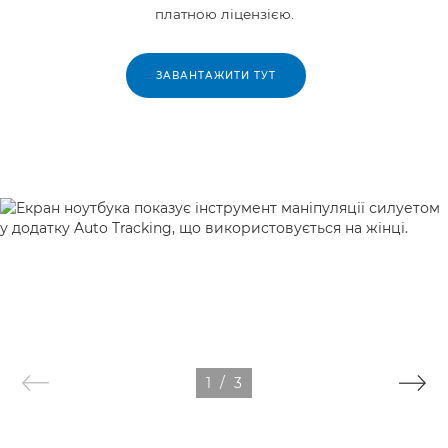
платною ліцензією.
ЗАВАНТАЖИТИ ТУТ
"Основні виклики під час створення таких відео часто пов'язані
з останніми змінами," каже Макс. "Потреби клієнтів можуть
змінюватися на ходу, тому важливо бути гнучким." Додаток
Auto Tracking пропонує кілька варіантів для вдосконалення та
адаптації його продуктивності відповідно до вимог роботи.
1
/
3