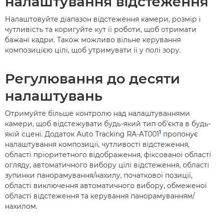
налаштування відстеження
Налаштовуйте діапазон відстеження камери, розмір і
чутливість та коригуйте кут її роботи, щоб отримати
бажані кадри. Також можливо вільне керування
композицією цілі, щоб утримувати її у полі зору.
Регулювання до десяти
налаштувань
Отримуйте більше контролю над налаштуваннями
камери, щоб відстежувати будь-який тип об'єкта в будь-
1
якій сцені. Додаток Auto Tracking RA-AT001
пропонує
налаштування композиції, чутливості відстеження,
області пріоритетного відображення, фіксованої області
огляду, автоматичного вибору цілі відстеження, області
зупинки панорамування/нахилу, початкової позиції,
області виключення автоматичного вибору, обмеженої
області відстеження та керування панорамуванням/
нахилом.