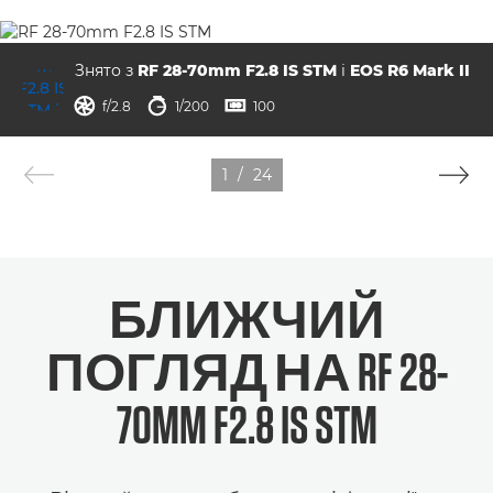
Знято з
RF 28-70mm F2.8 IS STM
і
EOS R6 Mark II
діафрагма
витримка
ISO



f/2.8
1/200
100
1
/
24
БЛИЖЧИЙ
ПОГЛЯД НА RF 28-
70MM F2.8 IS STM