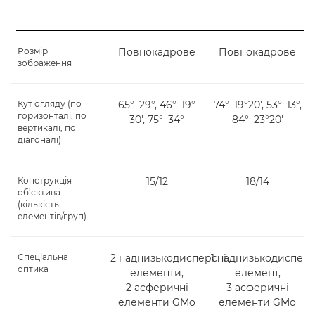
Розмір
Повнокадрове
Повнокадрове
зображення
Кут огляду (по
65°–29°, 46°–19°
74°–19°20', 53°–13°,
горизонталі, по
30', 75°–34°
84°–23°20'
вертикалі, по
діагоналі)
Конструкція
15/12
18/14
об’єктива
(кількість
елементів/груп)
Спеціальна
2 наднизькодисперсні
1 наднизькодиспер
оптика
елементи,
елемент,
2 асферичні
3 асферичні
елементи GMo
елементи GMo