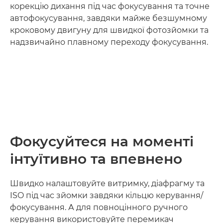
корекцію дихання під час фокусування та точне
автофокусування, завдяки майже безшумному
кроковому двигуну для швидкої фотозйомки та
надзвичайно плавному переходу фокусування.
Loaded
:
100.00%
Pause
Unmute
Picture-
in-
Picture
Фокусуйтеся на моменті
інтуїтивно та впевнено
Швидко налаштовуйте витримку, діафрагму та
ISO під час зйомки завдяки кільцю керування/
фокусування. А для повноцінного ручного
керування використовуйте перемикач