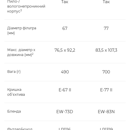
Пило-/
Так
Так
вологонепроникний
3
корпус
Діаметр фільтра
67
77
(мм)
Макс. діаметр x
76,5 x 92,2
83,5 x 107,3
2
довжина (мм)
Вага (г)
490
700
Кришка
E-67 II
E-77 II
об’єктива
Бленда
EW-73D
EW-83N
Футляр/чохол
LP1116
LP1319