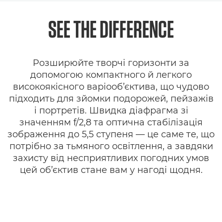
Огляд
SEE THE DIFFERENCE
Технічні характеристики
Розширюйте творчі горизонти за
Галерея
допомогою компактного й легкого
високоякісного варіооб’єктива, що чудово
Підтримка
підходить для зйомки подорожей, пейзажів
і портретів. Швидка діафрагма зі
значенням f/2,8 та оптична стабілізація
зображення до 5,5 ступеня — це саме те, що
потрібно за тьмяного освітлення, а завдяки
захисту від несприятливих погодних умов
цей об’єктив стане вам у нагоді щодня.