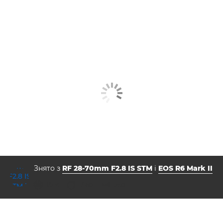
Знято з
RF 28-70mm F2.8 IS STM
і
EOS R6 Mark II
діафрагма
витримка
ISO



f/2.8
1/160
1250