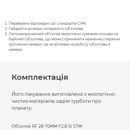
Перевірено відповідно до стандартів CIPA
Габаритні розміри складеного об’єктива
Пилонепроникний об’єктив закріплено гумовим кільцем на
байонеті об’єктива, що може спричинити незначне стирання
кріплення камери. Це не впливає на роботу об’єктива й
камери.
Комплектація
Його пакування виготовлено з екологічно
чистих матеріалів задля турботи про
планету.
Об’єктив RF 28-70MM F2.8 IS STM