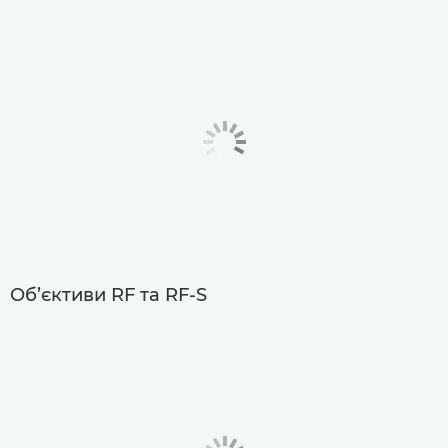
Об’єктиви RF та RF-S