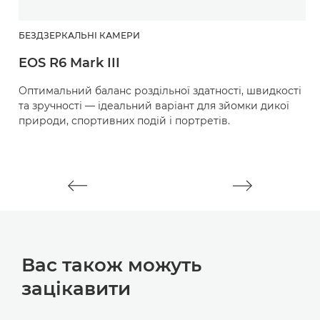
БЕЗДЗЕРКАЛЬНІ КАМЕРИ
О
EOS R6 Mark III
R
Оптимальний баланс роздільної здатності, швидкості
Н
та зручності — ідеальний варіант для зйомки дикої
ф
природи, спортивних подій і портретів.
в
п
Вас також можуть
зацікавити