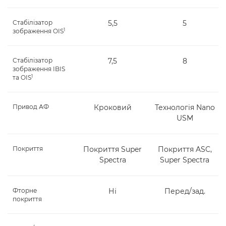
Стабілізатор
5,5
5
1
зображення OIS
Стабілізатор
7,5
8
зображення IBIS
1
та OIS
Привод АФ
Кроковий
Технологія Nano
USM
Покриття
Покриття Super
Покриття ASC,
Spectra
Super Spectra
Фторне
Ні
Перед/зад.
покриття