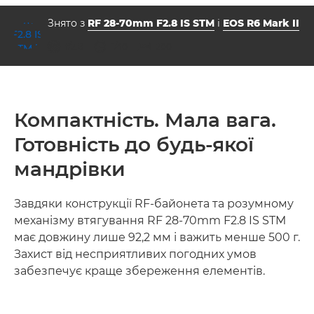
Знято з
RF 28-70mm F2.8 IS STM
і
EOS R6 Mark II
діафрагма
витримка
ISO



f/2.8
1/40
200
Компактність. Мала вага.
Готовність до будь-якої
мандрівки
Завдяки конструкції RF-байонета та розумному
механізму втягування RF 28-70mm F2.8 IS STM
має довжину лише 92,2 мм і важить менше 500 г.
Захист від несприятливих погодних умов
забезпечує краще збереження елементів.