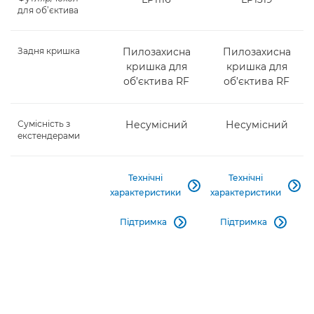
для об’єктива
Задня кришка
Пилозахисна
Пилозахисна
кришка для
кришка для
об’єктива RF
об’єктива RF
Сумісність з
Несумісний
Несумісний
екстендерами
Технічні
Технічні


характеристики
характеристики
Підтримка
Підтримка

