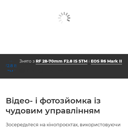
Знято з
RF 28-70mm F2.8 IS STM
і
EOS R6 Mark II
діафрагма
витримка
ISO



f/2.8
1/125
200
Відео- і фотозйомка із
чудовим управлінням
Зосередьтеся на кінопроєктах, використовуючи