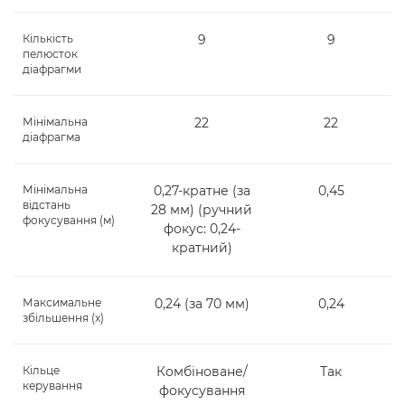
Кількість
9
9
пелюсток
діафрагми
Мінімальна
22
22
діафрагма
Мінімальна
0,27-кратне (за
0,45
відстань
28 мм) (ручний
фокусування (м)
фокус: 0,24-
кратний)
Максимальне
0,24 (за 70 мм)
0,24
збільшення (x)
Кільце
Комбіноване/
Так
керування
фокусування