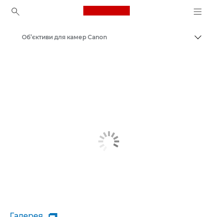
Canon Logo, back to ho
Об’єктиви для камер Canon
Пере
Canon
Галерея
