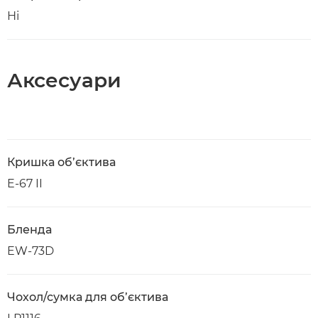
Ні
Аксесуари
Кришка об’єктива
E-67 II
Бленда
EW-73D
Чохол/сумка для об’єктива