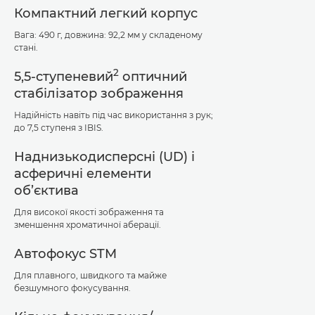
Компактний легкий корпус
Вага: 490 г, довжина: 92,2 мм у складеному
стані.
2
5,5-ступеневий
оптичний
стабілізатор зображення
Надійність навіть під час використання з рук;
до 7,5 ступеня з IBIS.
Наднизькодисперсні (UD) і
асферичні елементи
об’єктива
Для високої якості зображення та
зменшення хроматичної аберації.
Автофокус STM
Для плавного, швидкого та майже
безшумного фокусування.