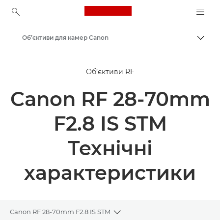
Canon Logo, back to ho
Об’єктиви для камер Canon
Пере
Canon
Об’єктиви RF
Canon RF 28-70mm
F2.8 IS STM
Технічні
характеристики
Canon RF 28-70mm F2.8 IS STM
Toggle breadcrumbs