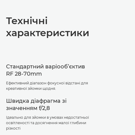
Огляд
Технічні
Технічні характеристики
характеристики
Підтримка
Стандартний варіооб’єктив
RF 28-70mm
Ефективний діапазон фокусної відстані для
креативної зйомки щодня.
Швидка діафрагма зі
значенням f/2,8
Ідеально для зйомки в умовах недостатньої
освітленості та досягнення малої глибини
різкості