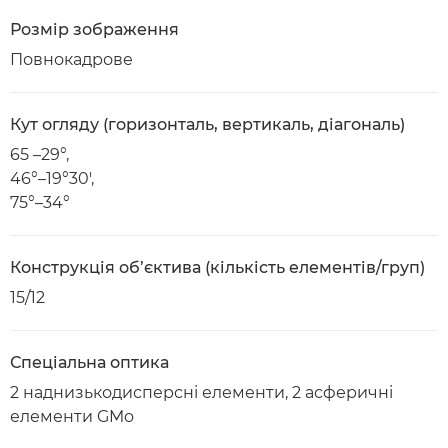
Розмір зображення
Повнокадрове
Кут огляду (горизонталь, вертикаль, діагональ)
65 –29°,
46°–19°30',
75°–34°
Конструкція об’єктива (кількість елементів/груп)
15/12
Спеціальна оптика
2 наднизькодисперсні елементи, 2 асферичні
елементи GMo