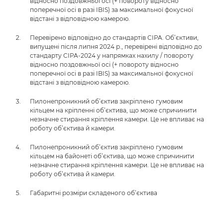
відносно поздовжньої осі (+ повороту відносно
поперечної осі в разі IBIS) за максимальної фокусної
відстані з відповідною камерою.
Перевірено відповідно до стандартів CIPA. Об’єктиви,
випущені після липня 2024 р., перевірені відповідно до
стандарту CIPA-2024 у напрямках нахилу / повороту
відносно поздовжньої осі (+ повороту відносно
поперечної осі в разі IBIS) за максимальної фокусної
відстані з відповідною камерою.
Пилонепроникний об’єктив закріплено гумовим
кільцем на кріпленні об’єктива, що може спричинити
незначне стирання кріплення камери. Це не впливає на
роботу об’єктива й камери.
Пилонепроникний об’єктив закріплено гумовим
кільцем на байонеті об’єктива, що може спричинити
незначне стирання кріплення камери. Це не впливає на
роботу об’єктива й камери.
Габаритні розміри складеного об’єктива