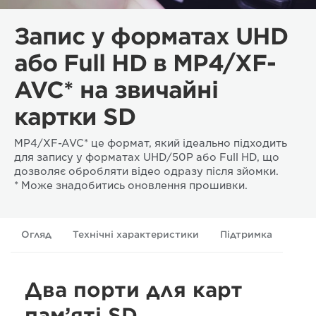
Запис у форматах UHD
або Full HD в MP4/XF-
AVC* на звичайні
картки SD
MP4/XF-AVC* це формат, який ідеально підходить
для запису у форматах UHD/50P або Full HD, що
дозволяє обробляти відео одразу після зйомки.
* Може знадобитись оновлення прошивки.
Огляд
Технічні характеристики
Підтримка
Два порти для карт
пам’яті SD