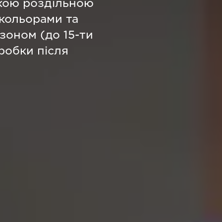
окою роздільною
кольорами та
зоном (до 15-ти
робки після