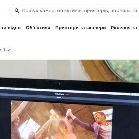
та відео
Об’єктиви
Принтери та сканери
Рішення та
Запис у форматі 4k в Raw-файли: EOS C200