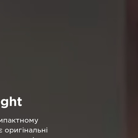
ght
омпактному
є оригінальні