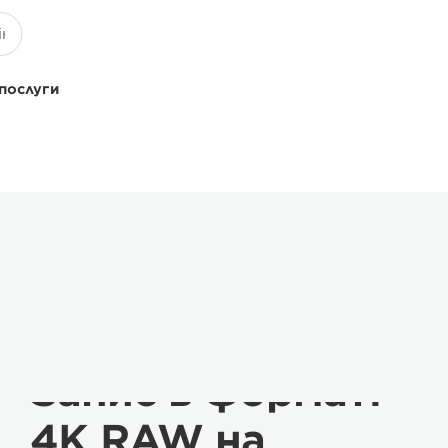
 послуги
Запис в форматі
4K RAW на