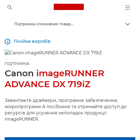
Canon Logo, back to ho
Підтримка споживчих товарів
Пере
Canon
Лінійка виробів

ПІДТРИМКА
Canon
imageRUNNER
ADVANCE DX 719iZ
Завантажте драйвери, програмне забезпечення,
мікропрограми й посібники та отримайте доступ до
ресурсів для усунення неполадок продукції
imageRUNNER.