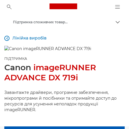
Canon Logo, back to ho
Підтримка споживчих товарів
Пере
Canon
Лінійка виробів

ПІДТРИМКА
Canon
imageRUNNER
ADVANCE DX 719i
Завантажте драйвери, програмне забезпечення,
мікропрограми й посібники та отримайте доступ до
ресурсів для усунення неполадок продукції
imageRUNNER.