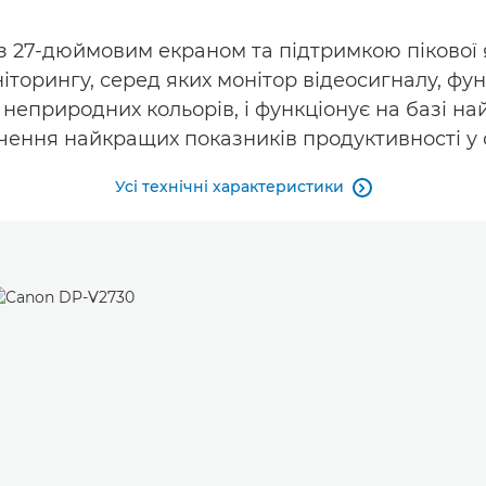
з 27-дюймовим екраном та підтримкою пікової 
орингу, серед яких монітор відеосигналу, функ
неприродних кольорів, і функціонує на базі н
чення найкращих показників продуктивності у с
Усі технічні характеристики
