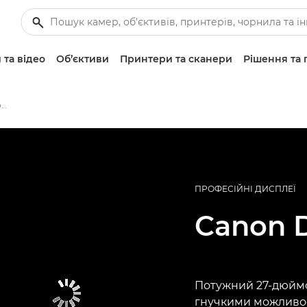
 та відео
Об’єктиви
Принтери та сканери
Рішення та 
Професійний дисплей Canon DP-V2730
ПРОФЕСІЙНІ ДИСПЛЕЇ
Canon
Потужний 27-дюймо
гнучкими можливо