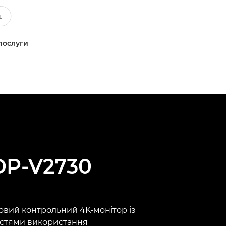
послуги
DP-V2730
вий контрольний 4K-монітор із
стями використання