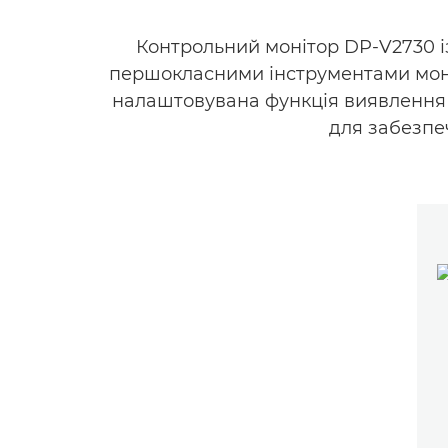
Контрольний монітор DP-V2730 і
першокласними інструментами моніт
налаштовувана функція виявлення 
для забезпе