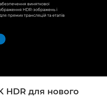
абезпечення виняткової
дображення HDR-зображень і
 для прямих трансляцій та етапів
K HDR для нового