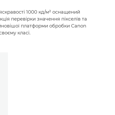
яскравості 1000 кд/м² оснащений
ція перевірки значення пікселів та
айновішої платформи обробки Canon
воєму класі.