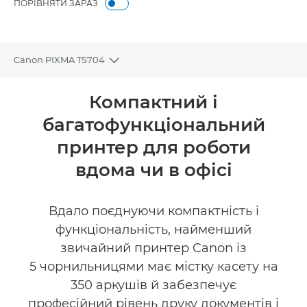
ПОРІВНЯТИ ЗАРАЗ
Canon PIXMA TS704
Toggle breadcrumbs
Огляд
Компактний і
багатофункціональний
Технічні характеристики
принтер для роботи
Підтримка
вдома чи в офісі
ПРИДБАТИ ЧОРНИЛА
Вдало поєднуючи компактність і
функціональність, найменший
звичайний принтер Canon із
5 чорнильницями має містку касету на
350 аркушів й забезпечує
професійний рівень друку документів і