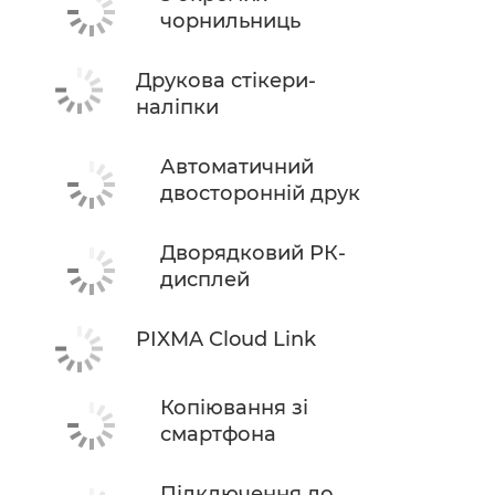
чорнильниць
Друкова стікери-
наліпки
Автоматичний
двосторонній друк
Дворядковий РК-
дисплей
PIXMA Cloud Link
Копіювання зі
смартфона
Підключення до