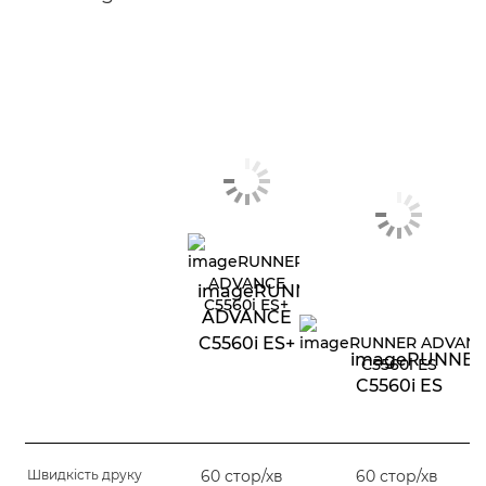
imageRUNNER
ADVANCE
C5560i ES+
imageRUNNER
C5560i ES
Швидкість друку
60 стор/хв
60 стор/хв