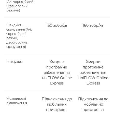
(A4, чорно-білий
і кольоровий
режими)
Швидкість
160 зобр/хв
160 зобр/хв
сканування (A4,
чорно-білий
режим,
двостороннє
сканування)
Інтеграція
Хмарне
Хмарне
програмне
програмне
забезпечення
забезпечення
uniFLOW Online
uniFLOW Online
Express
Express
Можливості
Підключення до
Підключення до
підключення
мобільних
мобільних
пристроїв і
пристроїв і