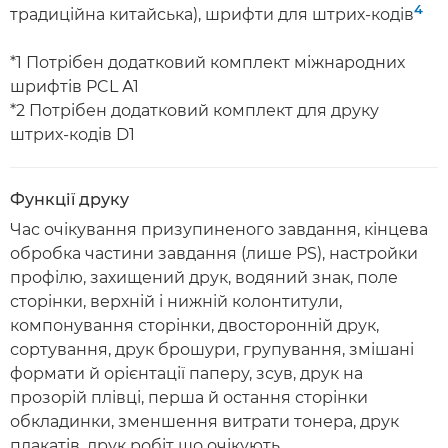
4
традиційна китайська), шрифти для штрих-кодів
*1 Потрібен додатковий комплект міжнародних
шрифтів PCL А1
*2 Потрібен додатковий комплект для друку
штрих-кодів D1
Функції друку
Час очікування призупиненого завдання, кінцева
обробка частини завдання (лише PS), настройки
профілю, захищений друк, водяний знак, поле
сторінки, верхній і нижній колонтитули,
компонування сторінки, двосторонній друк,
сортування, друк брошури, групування, змішані
формати й орієнтації паперу, зсув, друк на
прозорій плівці, перша й остання сторінки
обкладинки, зменшення витрати тонера, друк
плакатів, друк робіт що очікують