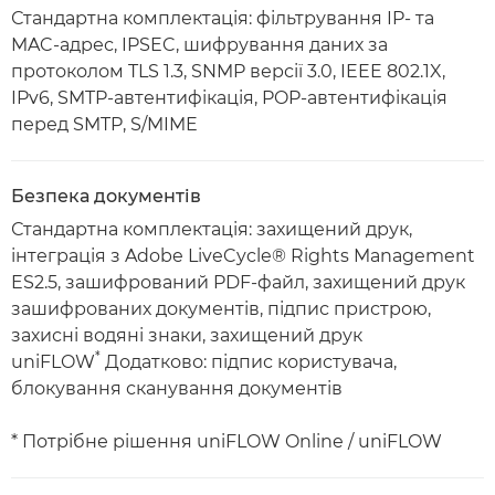
Стандартна комплектація: фільтрування IP- та
MAC-адрес, IPSEC, шифрування даних за
протоколом TLS 1.3, SNMP версії 3.0, IEEE 802.1X,
IPv6, SMTP-автентифікація, POP-автентифікація
перед SMTP, S/MIME
Безпека документів
Стандартна комплектація: захищений друк,
інтеграція з Adobe LiveCycle® Rights Management
ES2.5, зашифрований PDF-файл, захищений друк
зашифрованих документів, підпис пристрою,
захисні водяні знаки, захищений друк
*
uniFLOW
Додатково: підпис користувача,
блокування сканування документів
* Потрібне рішення uniFLOW Online / uniFLOW