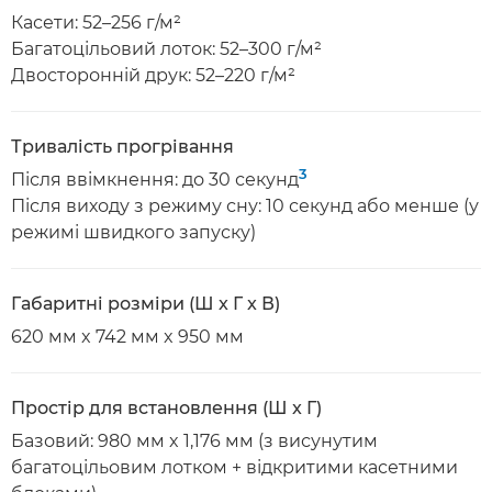
Касети: 52–256 г/м²
Багатоцільовий лоток: 52–300 г/м²
Двосторонній друк: 52–220 г/м²
Тривалість прогрівання
3
Після ввімкнення: до 30 секунд
Після виходу з режиму сну: 10 секунд або менше (у
режимі швидкого запуску)
Габаритні розміри (Ш x Г x В)
620 мм x 742 мм x 950 мм
Простір для встановлення (Ш x Г)
Базовий: 980 мм x 1,176 мм (з висунутим
багатоцільовим лотком + відкритими касетними