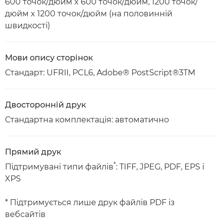
600 точок/дюйм x 600 точок/дюйм, 1200 точок/
дюйм x 1200 точок/дюйм (на половинній
швидкості)
Мови опису сторінок
Стандарт: UFRII, PCL6, Adobe® PostScript®3TM
Двосторонній друк
Стандартна комплектація: автоматично
Прямий друк
*
Підтримувані типи файлів
: TIFF, JPEG, PDF, EPS і
XPS
* Підтримується лише друк файлів PDF із
вебсайтів