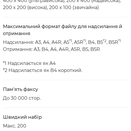
400 x 400 (ультрависока), 200 x 400 (надвисока),
200 x 200 (висока), 200 x 100 (звичайна)
Максимальний формат файлу для надсилання й
отримання
*1
*1
*2
*1
Надсилання: A3, A4, A4R, A5
, A5R
, B4, B5
, B5R
Отримання: A3, B4, A4, A4R, A5R, B5, B5R
*1 Надсилається як A4
*2 Надсилається як B4 короткий.
Пам’ять факсу
До 30 000 стор.
Швидкий набір
Макс. 200