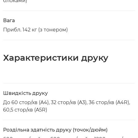
блоками)
Вага
Прибл. 142 кг (з тонером)
Характеристики друку
Швидкість друку
До 60 стор/хв (A4), 32 стор/хв (A3), 36 стор/хв (A4R),
60,5 стор/хв (A5R)
Роздільна здатність друку (точок/дюйм)