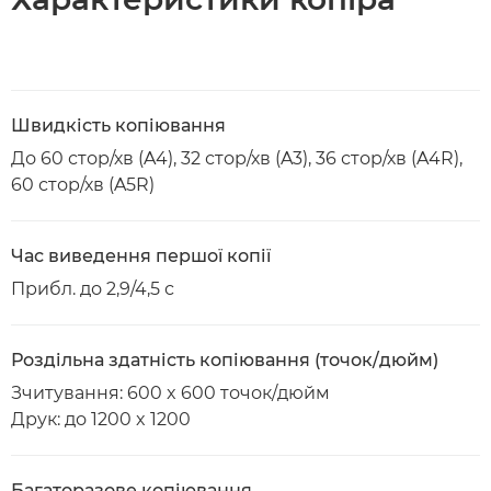
Швидкість копіювання
До 60 стор/хв (A4), 32 стор/хв (A3), 36 стор/хв (A4R),
60 стор/хв (A5R)
Час виведення першої копії
Прибл. до 2,9/4,5 с
Роздільна здатність копіювання (точок/дюйм)
Зчитування: 600 x 600 точок/дюйм
Друк: до 1200 x 1200
Багаторазове копіювання