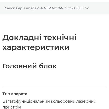
Canon Серія imageRUNNER ADVANCE C5500 ES
Toggle brea
Огляд
Технічні характеристики
Докладні технічні
характеристики
Завантажити PDF
Головний блок
Тип апарата
Багатофункціональний кольоровий лазерний
пристрій