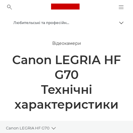
Canon Logo, back to ho
Любительські та професійні відеокамери
Пере
Canon
Відеокамери
Canon LEGRIA HF
G70
Технічні
характеристики
Canon LEGRIA HF G70
Toggle breadcrumbs