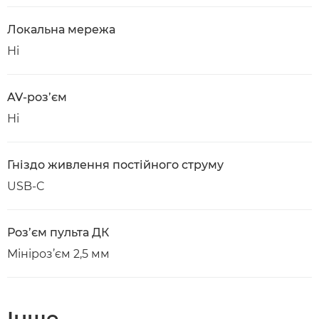
Локальна мережа
Ні
AV-роз’єм
Ні
Гніздо живлення постійного струму
USB-C
Роз’єм пульта ДК
Мініроз’єм 2,5 мм
Інше