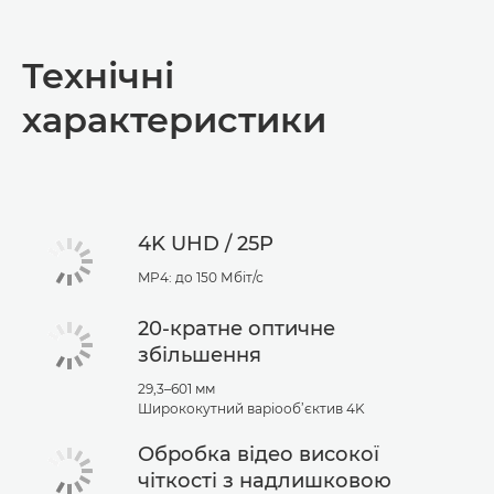
Огляд
Технічні
Технічні характеристики
характеристики
Підтримка
4K UHD / 25P
MP4: до 150 Мбіт/с
20-кратне оптичне
збільшення
29,3–601 мм
Ширококутний варіооб’єктив 4K
Обробка відео високої
чіткості з надлишковою