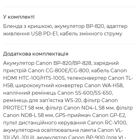
У комплекті
Бленда з кришкою, акумулятор BP-820, адаптер
живлення USB PD-E1, кабель змінного струму
Додаткова комплектація
Акумулятор Canon BP-820/BP-828, зарядний
пристрій Canon CG-800E/CG-800, кабель Canon
HDMI HTC-100/HTS-100S, телеконвертер Canon TL-
H58, ширококутний конвертер Canon WA-H58,
наплічний ремінець Canon SS-600/SS-650,
ремінець для зап’ястка WS-20, фільтр Canon
PROTECT 58 мм, фільтр Canon ND4-L 58 мм, фільтр
Canon ND8-L 58 мм, GPS-приймач Canon GP-E2,
пульт дистанційного керування Canon RC-V100,
акумуляторна освітлювальна лампа Canon VL-
10Li/VL-10LiII, акумулятор Canon BP-900 (для VL-