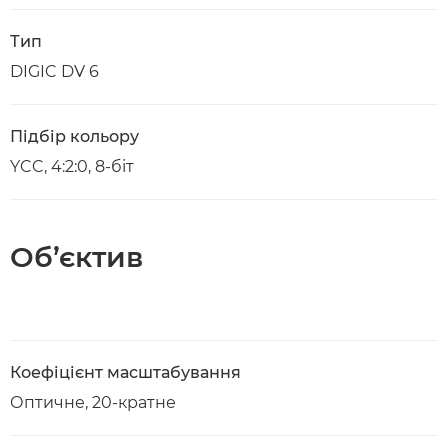
Тип
DIGIC DV 6
Підбір кольору
YCC, 4:2:0, 8-біт
Об’єктив
Коефіцієнт масштабування
Оптичне, 20-кратне