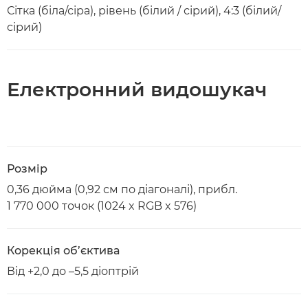
Сітка (біла/сіра), рівень (білий / сірий), 4:3 (білий/
сірий)
Електронний видошукач
Розмір
0,36 дюйма (0,92 см по діагоналі), прибл.
1 770 000 точок (1024 x RGB x 576)
Корекція об’єктива
Від +2,0 до –5,5 діоптрій