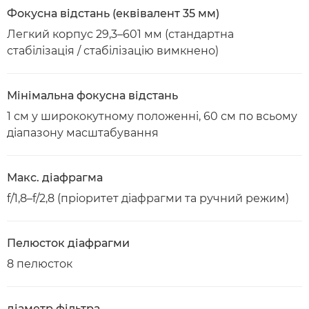
Фокусна відстань (еквівалент 35 мм)
Легкий корпус 29,3–601 мм (стандартна
стабілізація / стабілізацію вимкнено)
Мінімальна фокусна відстань
1 см у ширококутному положенні, 60 см по всьому
діапазону масштабування
Макс. діафрагма
f/1,8–f/2,8 (пріоритет діафрагми та ручний режим)
Пелюсток діафрагми
8 пелюсток
діаметр фільтра