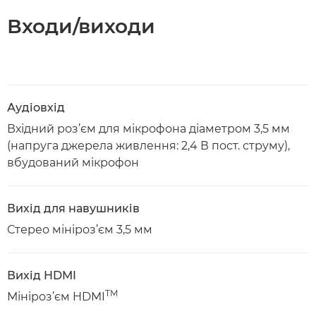
Входи/виходи
Аудіовхід
Вхідний роз’єм для мікрофона діаметром 3,5 мм
(напруга джерела живлення: 2,4 В пост. струму),
вбудований мікрофон
Вихід для навушників
Стерео мініроз’єм 3,5 мм
Вихід HDMI
TM
Мініроз’єм HDMI