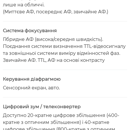
лише на обличчі.
(Миттєве АФ, посереднє АФ, звичайне АФ.)
Система фокусування
Гібридне АФ (висока/середня швидкість).
Поєднання системи визначення TTL-відеосигналу
та зовнішньої системи виміру відмінностей фаз.
Звичайне АФ. TTL, АФ на основі контрасту
Керування діафрагмою
Сенсорний екран, авто.
Цифровий зум / телеконвертер
Доступно 20-кратне цифрове збільшення (400-
кратне з оптичним збільшення) і 40-кратне
цифрове збільшення (800-кратне з оптичним