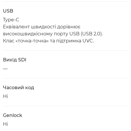
USB
Type-C
Еквівалент швидкості дорівнює
високошвидкісному порту USB (USB 2.0).
Клас «точка-точка» та підтримка UVC.
Вихід SDI
—
Часовий код
Ні
Genlock
Ні