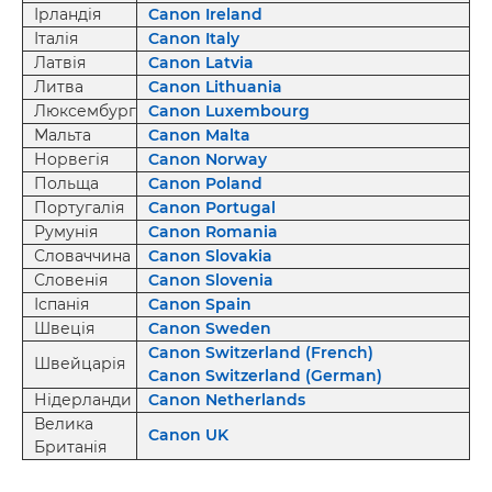
Ірландія
Canon Ireland
Італія
Canon Italy
Латвія
Canon Latvia
Литва
Canon Lithuania
Люксембург
Canon Luxembourg
Мальта
Canon Malta
Норвегія
Canon Norway
Польща
Canon Poland
Португалія
Canon Portugal
Румунія
Canon Romania
Словаччина
Canon Slovakia
Словенія
Canon Slovenia
Іспанія
Canon Spain
Швеція
Canon Sweden
Canon Switzerland (French)
Швейцарія
Canon Switzerland (German)
Нідерланди
Canon Netherlands
Велика
Canon UK
Британія