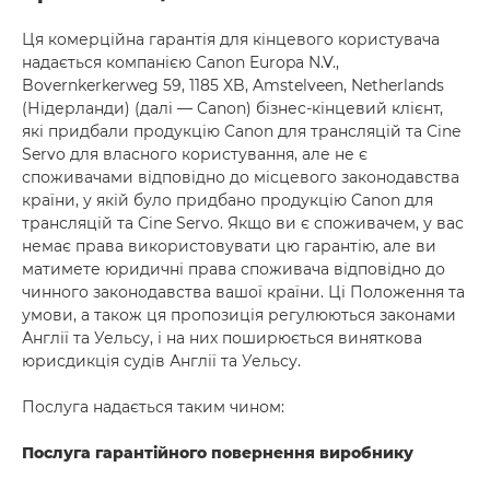
Ця комерційна гарантія для кінцевого користувача
надається компанією Canon Europa N.V.,
Bovernkerkerweg 59, 1185 XB, Amstelveen, Netherlands
(Нідерланди) (далі — Canon) бізнес-кінцевий клієнт,
які придбали продукцію Canon для трансляцій та Cine
Servo для власного користування, але не є
споживачами відповідно до місцевого законодавства
країни, у якій було придбано продукцію Canon для
трансляцій та Cine Servo. Якщо ви є споживачем, у вас
немає права використовувати цю гарантію, але ви
матимете юридичні права споживача відповідно до
чинного законодавства вашої країни. Ці Положення та
умови, а також ця пропозиція регулюються законами
Англії та Уельсу, і на них поширюється виняткова
юрисдикція судів Англії та Уельсу.
Послуга надається таким чином:
Послуга гарантійного повернення виробнику