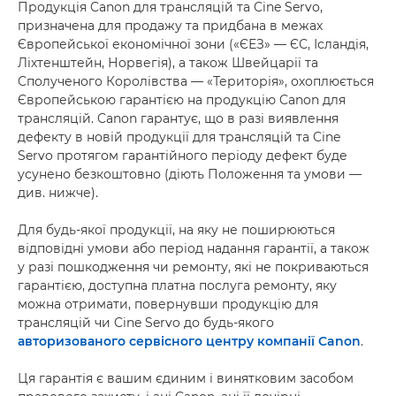
Продукція Canon для трансляцій та Cine Servo,
призначена для продажу та придбана в межах
Європейської економічної зони («ЄЕЗ» — ЄС, Ісландія,
Ліхтенштейн, Норвегія), а також Швейцарії та
Сполученого Королівства — «Територія», охоплюється
Європейською гарантією на продукцію Canon для
трансляцій. Canon гарантує, що в разі виявлення
дефекту в новій продукції для трансляцій та Cine
Servo протягом гарантійного періоду дефект буде
усунено безкоштовно (діють Положення та умови —
див. нижче).
Для будь-якої продукції, на яку не поширюються
відповідні умови або період надання гарантії, а також
у разі пошкодження чи ремонту, які не покриваються
гарантією, доступна платна послуга ремонту, яку
можна отримати, повернувши продукцію для
трансляцій чи Cine Servo до будь-якого
авторизованого сервісного центру компанії Canon
.
Ця гарантія є вашим єдиним і винятковим засобом