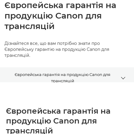
Європейська гарантія на
продукцію Canon для
трансляцій
Дізнайтеся все, що вам потрібно знати про
Європейську гарантію на продукцію Canon для
трансляцій.
Європейська гарантія на продукцію Canon для
трансляцій
Положення та умови
Європейська гарантія на
Відповіді на поширені запитання
продукцію Canon для
Контактна інформація
трансляцій