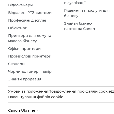
візуалізації
Відеокамери
Рішення та послуги для
Віддалені PTZ-системи
бізнесу
Професійні дисплеї
Знайти бізнес-
Об’єктиви
партнера Canon
Принтери для дому та
малого бізнесу
Офісні принтери
Промислові принтери
Сканери
Чорнило, тонер і папір
Знайти продавця
Умови та положення
Повідомлення про файли cookie
Д
Налаштування файлів cookie
Canon Ukraine