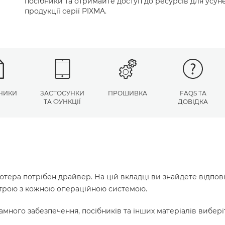
посібники та отримайте доступ до ресурсів для усу
продукції серії PIXMA.
НИКИ
ЗАСТОСУНКИ
ПРОШИВКА
FAQS ТА
ТА ФУНКЦІЇ
ДОВІДКА
ютера потрібен драйвер. На цій вкладці ви знайдете відпов
истрою з кожною операційною системою.
много забезпечення, посібників та інших матеріалів вибері