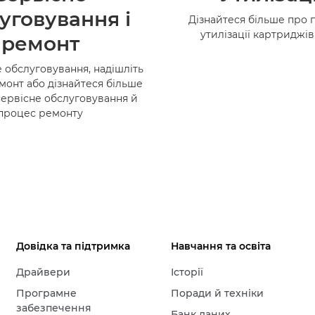
уговування і
Дізнайтеся більше про 
утилізації картриджі
ремонт
 обслуговування, надішліть
монт або дізнайтеся більше
сервісне обслуговування й
процес ремонту
Довідка та підтримка
Навчання та освіта
Драйвери
Історії
Програмне
Поради й техніки
забезпечення
Банк даних