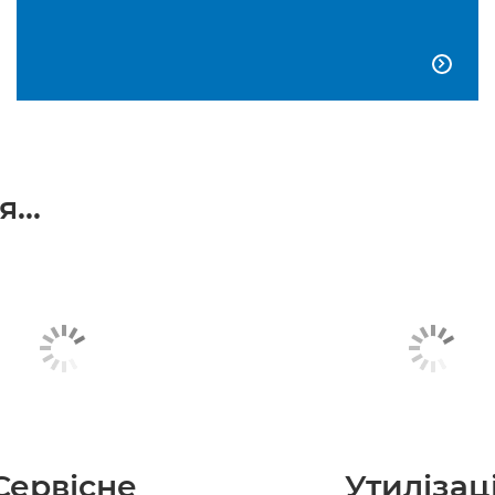

...
Сервісне
Утилізац