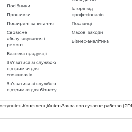
Посібники
Історії від
Прошивки
професіоналів
Поширені запитання
Посланці
Сервісне
Масові заходи
обслуговування і
Бізнес-аналітика
ремонт
Безпека продукції
Зв’язатися зі службою
підтримки для
споживачів
Зв’язатися зі службою
підтримки для бізнесу
оступність
Конфіденційність
Заява про сучасне рабство (PD