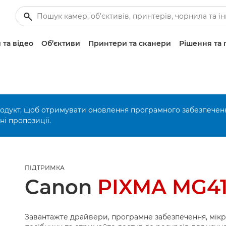
 та відео
Об’єктиви
Принтери та сканери
Рішення та 
родукт, щоб отримувати оновлення програмного забезпечен
і пропозиції.
ПІДТРИМКА
Canon
PIXMA MG4
Завантажте драйвери, програмне забезпечення, мік