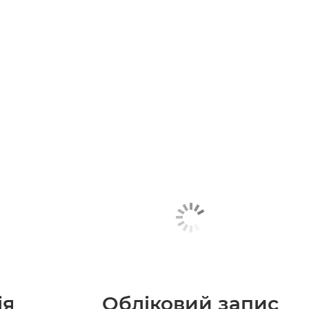
ія
Обліковий запис