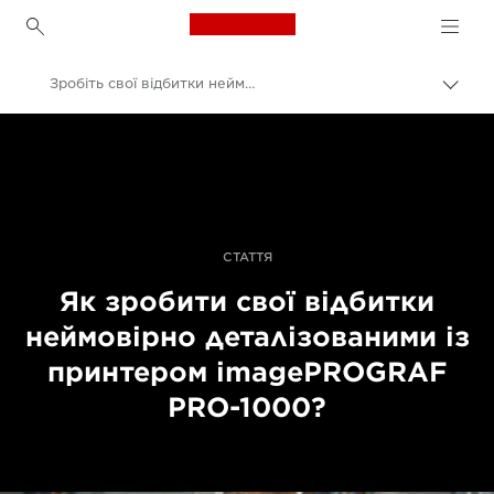
Canon Logo, back to h
Зробіть свої відбитки неймовірно деталізованими із принтером imagePROGRAF PRO-1000
Пере
Brea
Canon
Професійні фото та відео
Історії
СТАТТЯ
Як зробити свої відбитки
неймовірно деталізованими із
принтером imagePROGRAF
PRO-1000?