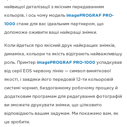
найвищої деталізації з якісним передаванням
кольорів, і ось чому модель
imagePROGRAF PRO-
1000
стане для вас ідеальним партнером, що
допоможе оживити ваші найкращі знімки.
Коли йдеться про якісний друк найкращих знімків,
динаміка, кольори та якість відіграють найважливішу
роль. Принтер
imagePROGRAF PRO-1000
успадкував
від серії EOS червону лінію — символ виняткової
якості, і завдяки його передовій 12-ти кольоровій
системі чорнил, бездоганному робочому процесу й
додатковим програмам для редагування фотографій
ви зможете друкувати знімки, що цілковито
відповідають вашим задумам. Ми покажемо вам, як
це зробити.