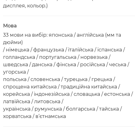
дисплея, кольор.)
Мова
33 мови на вибір: японська / англійська (мм та
дюйми)
/ німецька / французька / італійська / іспанська /
голландська / португальська / норвезька /
шведська / данська / фінська / російська / чеська /
угорська /
польська / словенська / турецька / грецька /
спрощена китайська / традиційна китайська /
корейська / індонезійська / словацька / естонська /
латвійська / литовська /
українська / румунська / болгарська / тайська /
хорватська / в’єтнамська