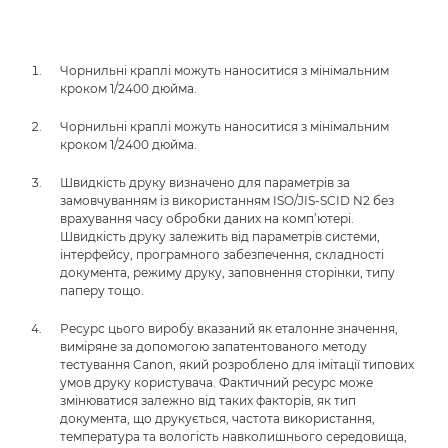
Чорнильні краплі можуть наноситися з мінімальним
кроком 1/2400 дюйма.
Чорнильні краплі можуть наноситися з мінімальним
кроком 1/2400 дюйма.
Швидкість друку визначено для параметрів за
замовчуванням із використанням ISO/JIS-SCID N2 без
врахування часу обробки даних на комп’ютері.
Швидкість друку залежить від параметрів системи,
інтерфейсу, програмного забезпечення, складності
документа, режиму друку, заповнення сторінки, типу
паперу тощо.
Ресурс цього виробу вказаний як еталонне значення,
виміряне за допомогою запатентованого методу
тестування Canon, який розроблено для імітації типових
умов друку користувача. Фактичний ресурс може
змінюватися залежно від таких факторів, як тип
документа, що друкується, частота використання,
температура та вологість навколишнього середовища,