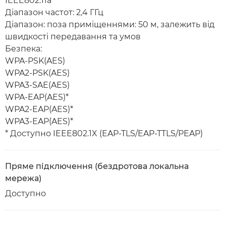
IEEE802.11a
Діапазон частот: 2,4 ГГц
Діапазон: поза приміщеннями: 50 м, залежить від
швидкості передавання та умов
Безпека:
WPA-PSK(AES)
WPA2-PSK(AES)
WPA3-SAE(AES)
WPA-EAP(AES)*
WPA2-EAP(AES)*
WPA3-EAP(AES)*
* Доступно IEEE802.1X (EAP-TLS/EAP-TTLS/PEAP)
Пряме підключення (бездротова локальна
мережа)
Доступно