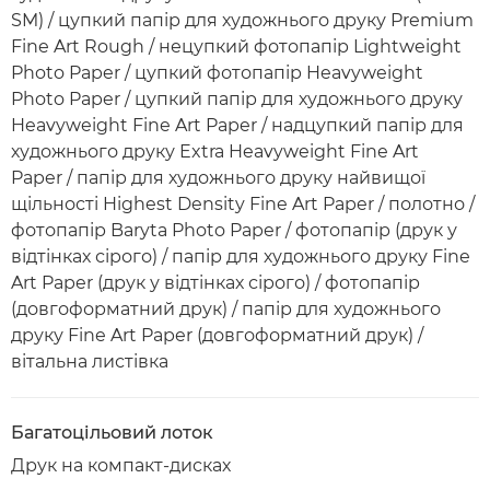
SM) / цупкий папір для художнього друку Premium
Fine Art Rough / нецупкий фотопапір Lightweight
Photo Paper / цупкий фотопапір Heavyweight
Photo Paper / цупкий папір для художнього друку
Heavyweight Fine Art Paper / надцупкий папір для
художнього друку Extra Heavyweight Fine Art
Paper / папір для художнього друку найвищої
щільності Highest Density Fine Art Paper / полотно /
фотопапір Baryta Photo Paper / фотопапір (друк у
відтінках сірого) / папір для художнього друку Fine
Art Paper (друк у відтінках сірого) / фотопапір
(довгоформатний друк) / папір для художнього
друку Fine Art Paper (довгоформатний друк) /
вітальна листівка
Багатоцільовий лоток
Друк на компакт-дисках