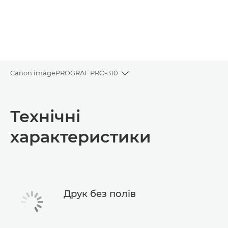
Canon imagePROGRAF PRO-310
Toggle breadcrumbs
Огляд
Технічні
Технічні характеристики
характеристики
Підтримка
Друк без полів