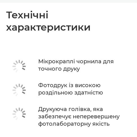
Огляд
Технічні
характеристики
Технічні характеристики
ПРИДБАТИ ЧОРНИЛА
Мікрокраплі чорнила для
точного друку
Фотодрук із високою
роздільною здатністю
Друкуюча голівка, яка
забезпечує неперевершену
фотолабораторну якість