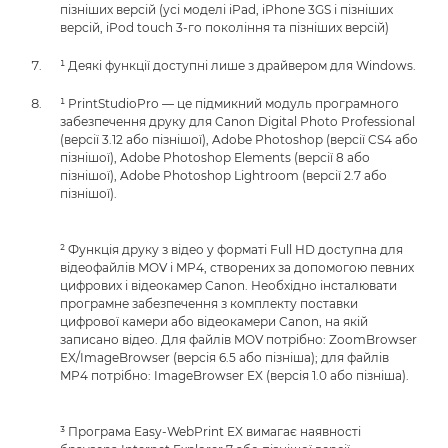
пізніших версій (усі моделі iPad, iPhone 3GS і пізніших
версій, iPod touch 3-го покоління та пізніших версій)
¹ Деякі функції доступні лише з драйвером для Windows.
¹ PrintStudioPro — це підмикний модуль програмного
забезпечення друку для Canon Digital Photo Professional
(версії 3.12 або пізнішої), Adobe Photoshop (версії CS4 або
пізнішої), Adobe Photoshop Elements (версії 8 або
пізнішої), Adobe Photoshop Lightroom (версії 2.7 або
пізнішої).
² Функція друку з відео у форматі Full HD доступна для
відеофайлів MOV і MP4, створених за допомогою певних
цифрових і відеокамер Canon. Необхідно інсталювати
програмне забезпечення з комплекту поставки
цифрової камери або відеокамери Canon, на якій
записано відео. Для файлів MOV потрібно: ZoomBrowser
EX/ImageBrowser (версія 6.5 або пізніша); для файлів
MP4 потрібно: ImageBrowser EX (версія 1.0 або пізніша).
³ Програма Easy-WebPrint EX вимагає наявності