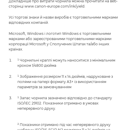
Докладніше про витрати чорнила можна прочитати на веб-
сторінці www.canon-europe.com/ink/yield.
Усі торгові знаки й назви виробів є торговельними марками
відповідних компаній.
Microsoft, Windows і логотип Windows є торговельними
марками або зареєстрованими торговельними марками
корпорації Microsoft у Сполучених Штатах та/або інших
країнах.
¹ Чорнильні краплі можуть наноситися з мінімальним
кроком 1/4800 дюйма
¹ Зображення розміром 11 х 14 дюймів, надруковане з
полями на папері формату A3+ із використанням
параметрів за замовчуванням
¹ Запас чорнила зазначено відповідно до стандарту
ISO/IEC 29102. Показники отримано в умовах
неперервного друку.
² Показники отримано під час неперервного друку
шаблону ISO/JIS-SCID N2 розміром 11 х 14 дюймів на