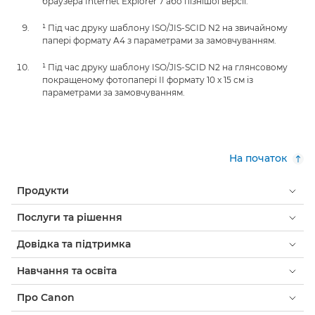
браузера Internet Explorer 7 або пізнішої версії.
¹ Під час друку шаблону ISO/JIS-SCID N2 на звичайному
папері формату A4 з параметрами за замовчуванням.
¹ Під час друку шаблону ISO/JIS-SCID N2 на глянсовому
покращеному фотопапері II формату 10 x 15 см із
параметрами за замовчуванням.
На початок
Продукти
Послуги та рішення
Довідка та підтримка
Навчання та освіта
Про Canon