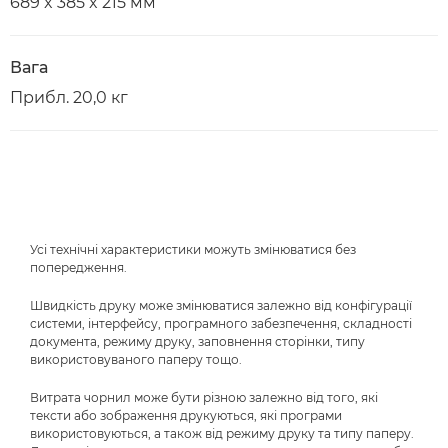
689 x 385 x 215 мм
Вага
Прибл. 20,0 кг
Усі технічні характеристики можуть змінюватися без
попередження.
Швидкість друку може змінюватися залежно від конфігурації
системи, інтерфейсу, програмного забезпечення, складності
документа, режиму друку, заповнення сторінки, типу
використовуваного паперу тощо.
Витрата чорнил може бути різною залежно від того, які
тексти або зображення друкуються, які програми
використовуються, а також від режиму друку та типу паперу.