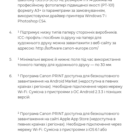
професійному фотопапері підвищеної якості (PT-101)
формату A3+ із параметрами за замовчуванням,
використовуючи драйвер принтера Windows 7 і
Photoshop CS4.
¹ Підтримує низку типів паперу сторонніх виробників.
ICC-профіль і посібник із друку на папері для
художнього друку можна завантажити з веб-сайту за
адресою: http://software.canon-europe.com/
¹ Мінімальні верхнє й нижнє поля під час використання
тонкого паперу для художнього друку — по 30 мм.
¹ Програма Canon PRINT доступна для безкоштовного
завантаження на Android Market (недоступна в певних
країнах і регіонах). Необхідне підключення через мережу
Wi-Fi. Сумісна з пристроями з ОС Android 2.3.3 і пізніших
версій.
² Програма Canon PRINT доступна для безкоштовного
завантаження на сайті Apple App Store (недоступна в
певних країнах і регіонах). Необхідне підключення через
мережу Wi-Fi. Сумісна з пристроями з iOS 6.1 або