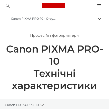
Canon Logo, back to ho
Canon PIXMA PRO-10 - Струминні фотопринтери
Пере
Canon
Професійні фотопринтери
Принтери Canon
Canon PIXMA PRO-
10
Технічні
характеристики
Canon PIXMA PRO-10
Toggle breadcrumbs