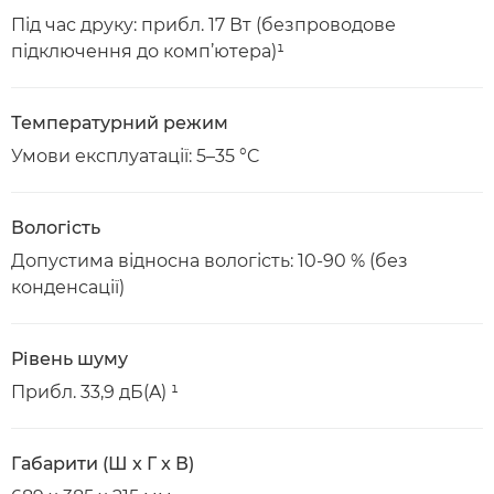
Під час друку: прибл. 17 Вт (безпроводове
підключення до комп’ютера)¹
Температурний режим
Умови експлуатації: 5–35 °C
Вологість
Допустима відносна вологість: 10-90 % (без
конденсації)
Рівень шуму
Прибл. 33,9 дБ(A) ¹
Габарити (Ш x Г x В)