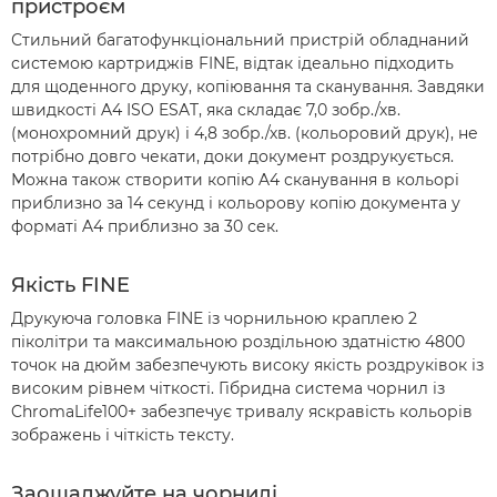
пристроєм
Стильний багатофункціональний пристрій обладнаний
системою картриджів FINE, відтак ідеально підходить
для щоденного друку, копіювання та сканування. Завдяки
швидкості A4 ISO ESAT, яка складає 7,0 зобр./хв.
(монохромний друк) і 4,8 зобр./хв. (кольоровий друк), не
потрібно довго чекати, доки документ роздрукується.
Можна також створити копію A4 сканування в кольорі
приблизно за 14 секунд і кольорову копію документа у
форматі A4 приблизно за 30 сек.
Якість FINE
Друкуюча головка FINE із чорнильною краплею 2
піколітри та максимальною роздільною здатністю 4800
точок на дюйм забезпечують високу якість роздруківок із
високим рівнем чіткості. Гібридна система чорнил із
ChromaLife100+ забезпечує тривалу яскравість кольорів
зображень і чіткість тексту.
Заощаджуйте на чорнилі