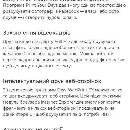
Програма Print Your Days дає змогу однією простою дією
розрукувати фотографії з Facebook — власні або фото
друзів — і створити чудові колажі.
Захоплення відеокадрів
Друк із відео стандарту Full HD дає змогу друкувати
якісні фотографії з відеозображень, знятих цифровою
камерою Canon або відеокамерою. Можна вибрати
окремі кадри або злити кілька кадрів в одну фотографію,
щоб досягнути цікавого ефекту.
Інтелектуальний друк веб-сторінок
За допомогою програми Easy-WebPrint EX можна легко
та швидко друкувати веб-сторінки. Цей підключаємий
модуль браузера Internet Explorer дає змогу копіювати
фрагменти з кількох веб-сторінок і поєднувати їх на
одній сторінці, щоб друкувати тільки потрібні дані.
Заощадження енергії