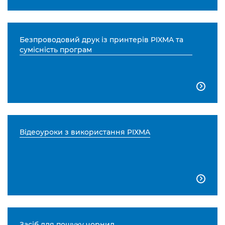
Безпроводовий друк із принтерів PIXMA та
сумісність програм

Відеоуроки з використання PIXMA

Засіб для пошуку чорнил