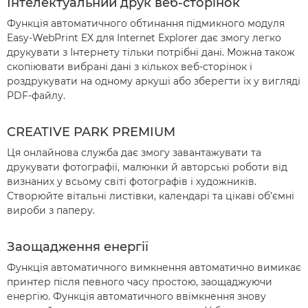
Інтелектуальний друк веб-сторінок
Функція автоматичного обтинання підмикного модуля
Easy-WebPrint EX для Internet Explorer дає змогу легко
друкувати з Інтернету тільки потрібні дані. Можна також
скопіювати вибрані дані з кількох веб-сторінок і
роздрукувати на одному аркуші або зберегти їх у вигляді
PDF-файлу.
CREATIVE PARK PREMIUM
Ця онлайнова служба дає змогу завантажувати та
друкувати фотографії, малюнки й авторські роботи від
визнаних у всьому світі фотографів і художників.
Створюйте вітальні листівки, календарі та цікаві об’ємні
вироби з паперу.
Заощадження енергії
Функція автоматичного вимкнення автоматично вимикає
принтер після певного часу простою, заощаджуючи
енергію. Функція автоматичного ввімкнення знову