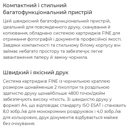
Компактний і стильний
багатофункціональний пристрій
Цей швидкісний багатофункціональний пристрій,
ідеальний для повсякденного друку, сканування й
копіювання, обладнано системою картриджів FINE для
отримання фотографій і документів професійної якості.
Завдяки компактності та стильному білому корпусу він
займає небагато простору та забезпечує легке
завантаження паперу й заміну чорнила.
Швидкий і якісний друк
Система картриджів FINE із чорнильною краплею
розміром щонайменше 2 піколітри та роздільною
здатністю друку щонайбільше 4800 точок/дюйм
забезпечують високу чіткість. Зі швидкістю друку у
форматі A4, що відповідає стандарту ISO ESAT і становить
8,0 зобр./хв для монохромних роздруківок і 4,0 зобр./хв
для кольорових, друк документів відбувається майже
без очікування.