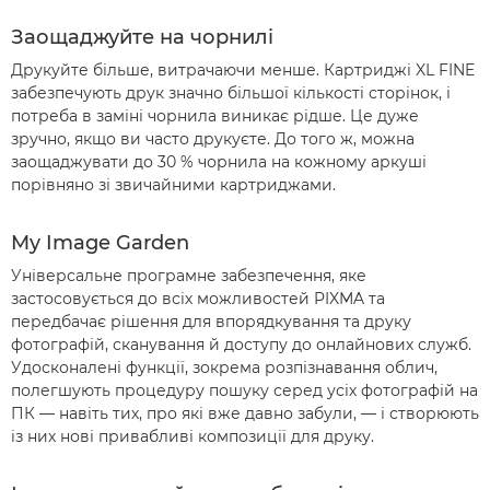
Заощаджуйте на чорнилі
Друкуйте більше, витрачаючи менше. Картриджі XL FINE
забезпечують друк значно більшої кількості сторінок, і
потреба в заміні чорнила виникає рідше. Це дуже
зручно, якщо ви часто друкуєте. До того ж, можна
заощаджувати до 30 % чорнила на кожному аркуші
порівняно зі звичайними картриджами.
My Image Garden
Універсальне програмне забезпечення, яке
застосовується до всіх можливостей PIXMA та
передбачає рішення для впорядкування та друку
фотографій, сканування й доступу до онлайнових служб.
Удосконалені функції, зокрема розпізнавання облич,
полегшують процедуру пошуку серед усіх фотографій на
ПК — навіть тих, про які вже давно забули, — і створюють
із них нові привабливі композиції для друку.