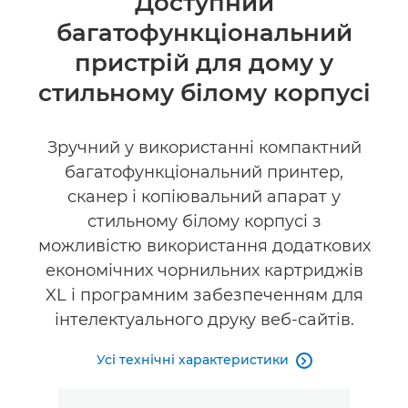
Доступний
багатофункціональний
Технічні характеристики
пристрій для дому у
Підтримка
стильному білому корпусі
ПРИДБАТИ ЧОРНИЛА
Зручний у використанні компактний
багатофункціональний принтер,
сканер і копіювальний апарат у
стильному білому корпусі з
можливістю використання додаткових
економічних чорнильних картриджів
XL і програмним забезпеченням для
інтелектуального друку веб-сайтів.
Усі технічні характеристики
