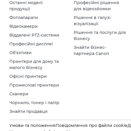
Останні моделі
Професійні рішення
продукції
для відеозйомки
Фотоапарати
Рішення в галузі
візуалізації
Відеокамери
Рішення та послуги для
Віддалені PTZ-системи
бізнесу
Професійні дисплеї
Знайти бізнес-
Об’єктиви
партнера Canon
Принтери для дому та
малого бізнесу
Офісні принтери
Промислові принтери
Сканери
Чорнило, тонер і папір
Знайти продавця
Умови та положення
Повідомлення про файли cookie
Д