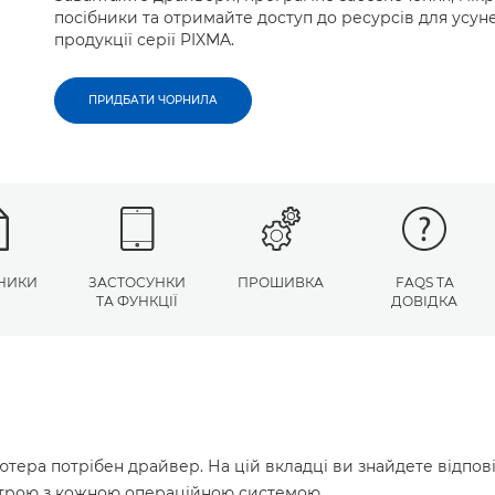
посібники та отримайте доступ до ресурсів для усу
продукції серії PIXMA.
ПРИДБАТИ ЧОРНИЛА
НИКИ
ЗАСТОСУНКИ
ПРОШИВКА
FAQS ТА
ТА ФУНКЦІЇ
ДОВІДКА
ютера потрібен драйвер. На цій вкладці ви знайдете відпов
истрою з кожною операційною системою.