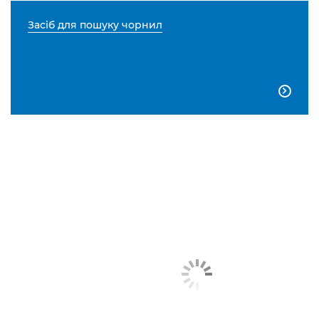
Засіб для пошуку чорнил
