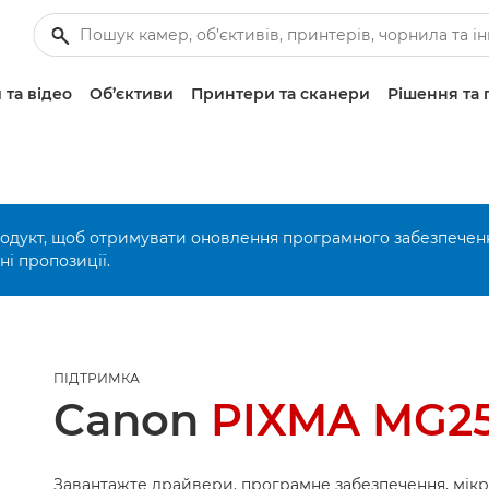
 та відео
Об’єктиви
Принтери та сканери
Рішення та 
родукт, щоб отримувати оновлення програмного забезпечен
і пропозиції.
ПІДТРИМКА
Canon
PIXMA MG2
Завантажте драйвери, програмне забезпечення, мік