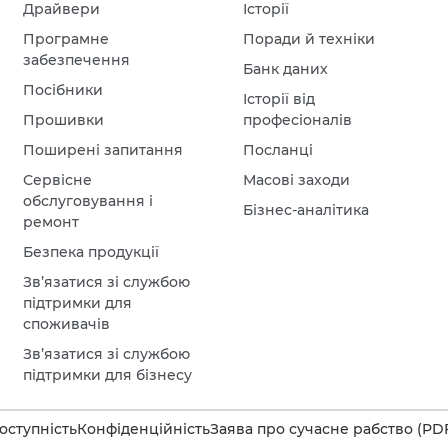
Драйвери
Історії
Програмне
Поради й техніки
забезпечення
Банк даних
Посібники
Історії від
Прошивки
професіоналів
Поширені запитання
Посланці
Сервісне
Масові заходи
обслуговування і
Бізнес-аналітика
ремонт
Безпека продукції
Зв’язатися зі службою
підтримки для
споживачів
Зв’язатися зі службою
підтримки для бізнесу
оступність
Конфіденційність
Заява про сучасне рабство (PD