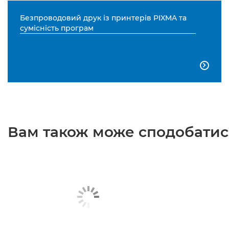
Безпроводовий друк із принтерів PIXMA та
сумісність програм

Вам також може сподобатися