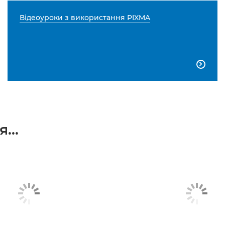
Відеоуроки з використання PIXMA

...