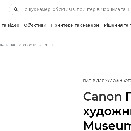
 та відео
Об’єктиви
Принтери та сканери
Рішення та 
Фотопапір Canon Museum Etching Fine Art FA-ME1: A4, A3, A3+
ПАПІР ДЛЯ ХУДОЖНЬОГ
Canon
художн
Museum 