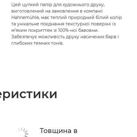
Цей цупкий папір для художнього друку,
виготовлений на замовлення в компанії
в
Hahnemühle, має теплий природний білий колір
та унікальне поєднання текстурної поверхні із
м’яким покриттям зі 100%-ної бавовни.
Забезпечує можливість друку насичених барв і
глибоких темних тонів.
теристики
Товщина в