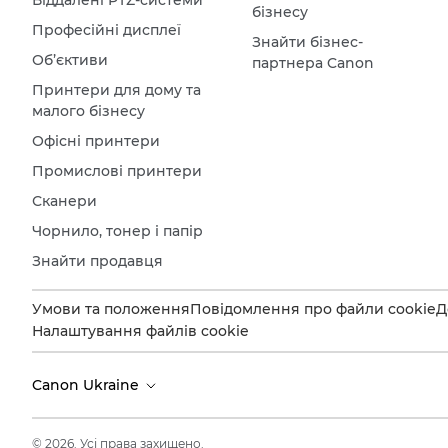
Віддалені PTZ-системи
бізнесу
Професійні дисплеї
Знайти бізнес-
Об’єктиви
партнера Canon
Принтери для дому та
малого бізнесу
Офісні принтери
Промислові принтери
Сканери
Чорнило, тонер і папір
Знайти продавця
Умови та положення
Повідомлення про файли cookie
Д
Налаштування файлів cookie
Canon Ukraine
© 2026. Усі права захищено.