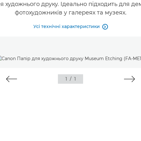
я художнього друку. Ідеально підходить для де
фотохудожників у галереях та музеях.
Усі технічні характеристики

1
/
1