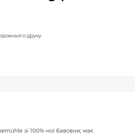
художнього друку
emühle зі 100%-ної бавовни; має