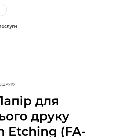
послуги
О ДРУКУ
Папір для
ього друку
Etching (FA-