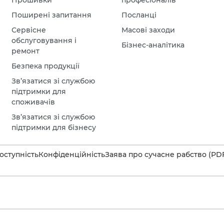
Прошивки
професіоналів
Поширені запитання
Посланці
Сервісне
Масові заходи
обслуговування і
Бізнес-аналітика
ремонт
Безпека продукції
Зв’язатися зі службою
підтримки для
споживачів
Зв’язатися зі службою
підтримки для бізнесу
оступність
Конфіденційність
Заява про сучасне рабство (PD