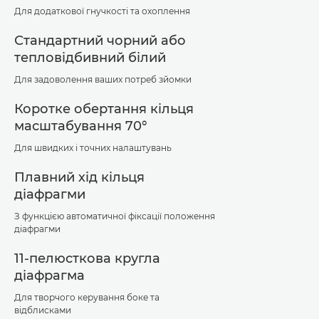
Для додаткової гнучкості та охоплення
Стандартний чорний або
тепловідбивний білий
Для задоволення ваших потреб зйомки
Коротке обертання кільця
масштабування 70°
Для швидких і точних налаштувань
Плавний хід кільця
діафрагми
З функцією автоматичної фіксації положення
діафрагми
11-пелюсткова кругла
діафрагма
Для творчого керування боке та
відблисками