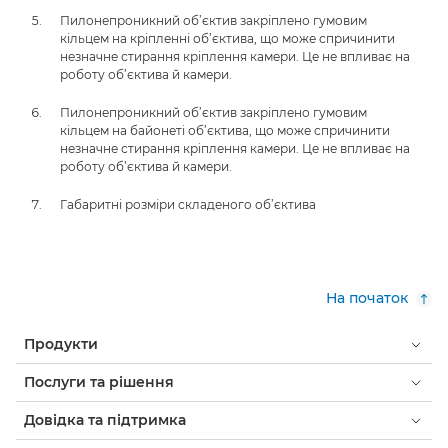
Пилонепроникний об’єктив закріплено гумовим
кільцем на кріпленні об’єктива, що може спричинити
незначне стирання кріплення камери. Це не впливає на
роботу об’єктива й камери.
Пилонепроникний об’єктив закріплено гумовим
кільцем на байонеті об’єктива, що може спричинити
незначне стирання кріплення камери. Це не впливає на
роботу об’єктива й камери.
Габаритні розміри складеного об’єктива
На початок
Продукти
Послуги та рішення
Довідка та підтримка