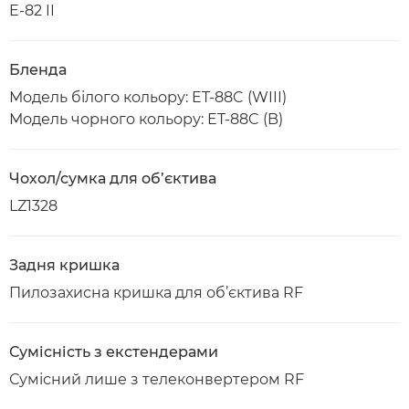
E-82 II
Бленда
Модель білого кольору: ET-88C (WIII)
Модель чорного кольору: ET-88C (B)
Чохол/сумка для об’єктива
LZ1328
Задня кришка
Пилозахисна кришка для об’єктива RF
Сумісність з екстендерами
Сумісний лише з телеконвертером RF