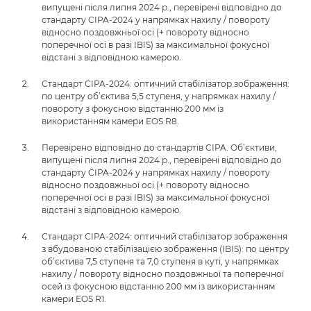
випущені після липня 2024 р., перевірені відповідно до
стандарту CIPA-2024 у напрямках нахилу / повороту
відносно поздовжньої осі (+ повороту відносно
поперечної осі в разі IBIS) за максимальної фокусної
відстані з відповідною камерою.
Стандарт CIPA-2024: оптичний стабілізатор зображення:
по центру об’єктива 5,5 ступеня, у напрямках нахилу /
повороту з фокусною відстанню 200 мм із
використанням камери EOS R8.
Перевірено відповідно до стандартів CIPA. Об’єктиви,
випущені після липня 2024 р., перевірені відповідно до
стандарту CIPA-2024 у напрямках нахилу / повороту
відносно поздовжньої осі (+ повороту відносно
поперечної осі в разі IBIS) за максимальної фокусної
відстані з відповідною камерою.
Стандарт CIPA-2024: оптичний стабілізатор зображення
з вбудованою стабілізацією зображення (IBIS): по центру
об’єктива 7,5 ступеня та 7,0 ступеня в куті, у напрямках
нахилу / повороту відносно поздовжньої та поперечної
осей із фокусною відстанню 200 мм із використанням
камери EOS R1.