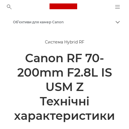
Canon Logo, back to ho
Об’єктиви для камер Canon
Пере
Canon
Система Hybrid RF
Canon RF 70-
200mm F2.8L IS
USM Z
Технічні
характеристики