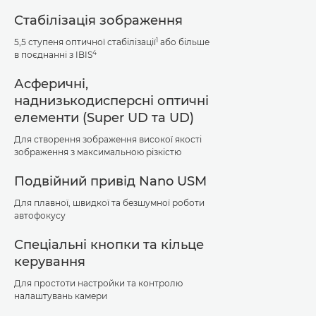
Стабілізація зображення
1
5,5 ступеня оптичної стабілізації
або більше
4
в поєднанні з IBIS
Асферичні,
наднизькодисперсні оптичні
елементи (Super UD та UD)
Для створення зображення високої якості
зображення з максимальною різкістю
Подвійний привід Nano USM
Для плавної, швидкої та безшумної роботи
автофокусу
Спеціальні кнопки та кільце
керування
Для простоти настройки та контролю
налаштувань камери