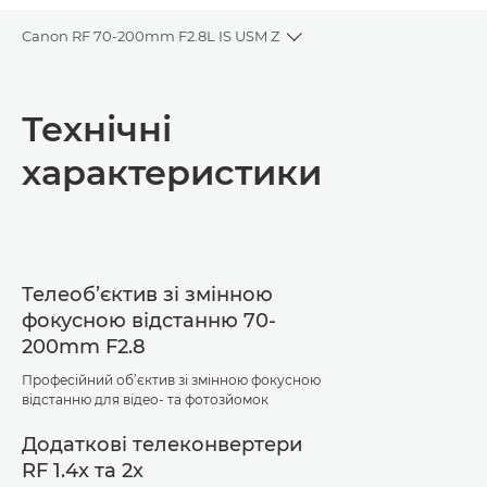
Canon RF 70-200mm F2.8L IS USM Z
Toggle breadcrumbs
Огляд
Технічні
Технічні характеристики
характеристики
Підтримка
Телеоб’єктив зі змінною
фокусною відстанню 70-
200mm F2.8
Професійний об’єктив зі змінною фокусною
відстанню для відео- та фотозйомок
Додаткові телеконвертери
RF 1.4x та 2x