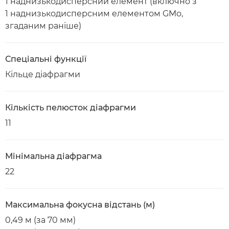
1 наднизькодисперсний елемент (включно з
1 наднизькодисперсним елементом GMo,
згаданим раніше)
Спеціальні функції
Кільце діафрагми
Кількість пелюсток діафрагми
11
Мінімальна діафрагма
22
Максимальна фокусна відстань (м)
0,49 м (за 70 мм)