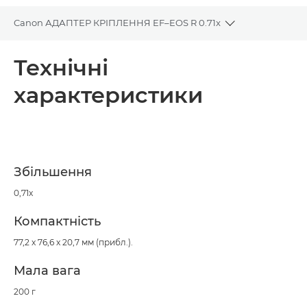
Canon АДАПТЕР КРІПЛЕННЯ EF–EOS R 0.71x
Toggle breadcr
Огляд
Технічні
характеристики
Технічні характеристики
Підтримка
Збільшення
0,71x
Компактність
77,2 x 76,6 x 20,7 мм (прибл.).
Мала вага
200 г