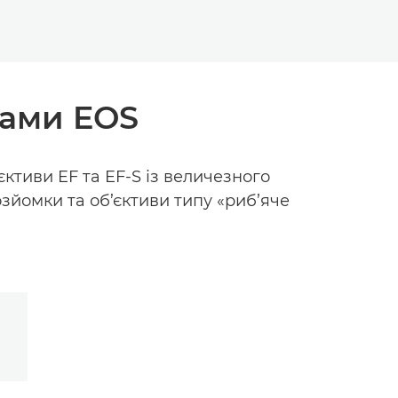
вами EOS
єктиви EF та EF-S із величезного
зйомки та об’єктиви типу «риб’яче