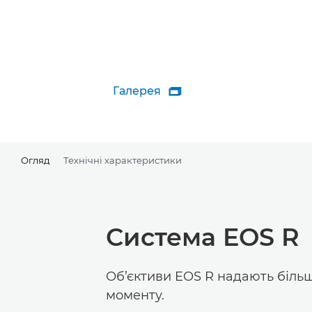
Галерея

Огляд
Технічні характеристики
Система EOS R
Об’єктиви EOS R надають біль
моменту.