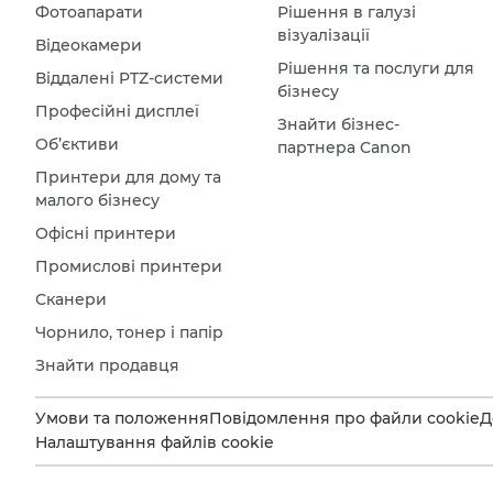
Фотоапарати
Рішення в галузі
візуалізації
Відеокамери
Рішення та послуги для
Віддалені PTZ-системи
бізнесу
Професійні дисплеї
Знайти бізнес-
Об’єктиви
партнера Canon
Принтери для дому та
малого бізнесу
Офісні принтери
Промислові принтери
Сканери
Чорнило, тонер і папір
Знайти продавця
Умови та положення
Повідомлення про файли cookie
Д
Налаштування файлів cookie