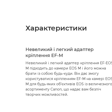
Характеристики
Невеликий і легкий адаптер
кріплення EF-M
Невеликий і легкий адаптер кріплення EF-EO
M підходить до камери EOS M і його можна
брати із собою будь-куди. Він дає змогу
користуватися кріпленням EF-M на камері EO
M для будь-яких об’єктивів EOS із величезног
асортименту Canon, що надає вам безліч
творчих можливостей.