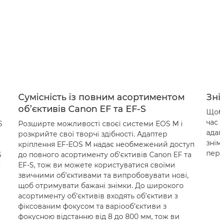
Сумісність із повним асортиментом
Зн
об’єктивів Canon EF та EF-S
Щоб
час
S
Розширте можливості своєї системи EOS M і
ада
розкрийте свої творчі здібності. Адаптер
зні
кріплення EF-EOS M надає необмежений доступ
пер
S
до повного асортименту об’єктивів Canon EF та
о
EF-S, тож ви можете користуватися своїми
звичними об’єктивами та випробовувати нові,
щоб отримувати бажані знімки. До широкого
асортименту об’єктивів входять об’єктиви з
фіксованим фокусом та варіооб’єктиви з
фокусною відстанню від 8 до 800 мм, тож ви