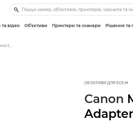
 та відео
Об’єктиви
Принтери та сканери
Рішення та 
Canon Адаптера кріплення EF-EOS M - Об’єктиви — стандартні й для фото
ОБ’ЄКТИВИ ДЛЯ EOS M
Canon
Adapte