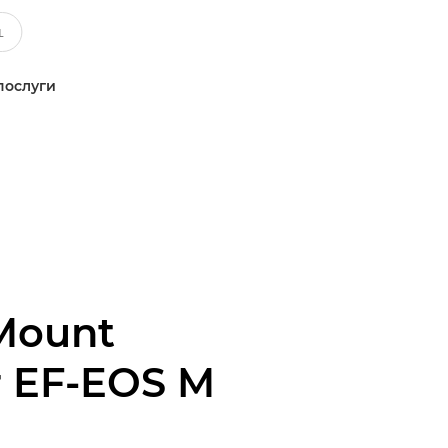
послуги
Mount
r EF-EOS M