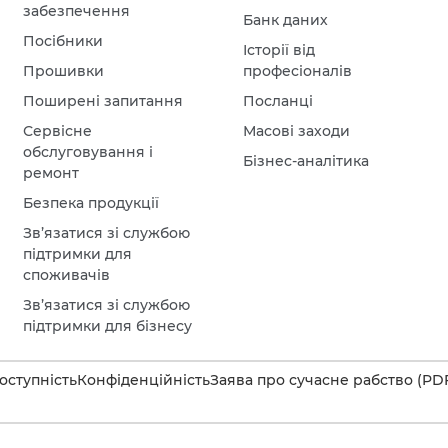
забезпечення
Банк даних
Посібники
Історії від
Прошивки
професіоналів
Поширені запитання
Посланці
Сервісне
Масові заходи
обслуговування і
Бізнес-аналітика
ремонт
Безпека продукції
Зв’язатися зі службою
підтримки для
споживачів
Зв’язатися зі службою
підтримки для бізнесу
оступність
Конфіденційність
Заява про сучасне рабство (PD