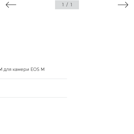
1
/
1
-M для камери EOS M