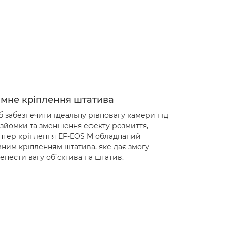
імне кріплення штатива
 забезпечити ідеальну рівновагу камери під
 зйомки та зменшення ефекту розмиття,
птер кріплення EF-EOS M обладнаний
мним кріпленням штатива, яке дає змогу
енести вагу об’єктива на штатив.