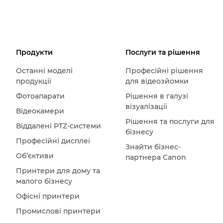
Продукти
Послуги та рішення
Останні моделі
Професійні рішення
продукції
для відеозйомки
Фотоапарати
Рішення в галузі
візуалізації
Відеокамери
Рішення та послуги для
Віддалені PTZ-системи
бізнесу
Професійні дисплеї
Знайти бізнес-
Об’єктиви
партнера Canon
Принтери для дому та
малого бізнесу
Офісні принтери
Промислові принтери