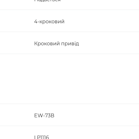
4-кроковий
Кроковий привід
EW-73B
LP1116