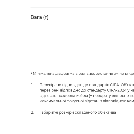
Вага (г)
¹ Мінімальна діафрагма в разі використання зміни із кр
Перевірено відповідно до стандартів CIPA. Об’єкт
перевірені відповідно до стандарту CIPA-2024 у 
відносно поздовжньої осі (+ повороту відносно попе
максимальної фокусної відстані з відповідною ка
Габаритні розміри складеного об’єктива