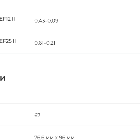
F12 II
0,43–0,09
F25 II
0,61–0,21
ки
67
76,6 мм x 96 мм