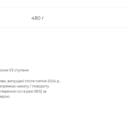
480 г
оком 1/3 ступеня
иви, випущені після липня 2024 р.,
напрямках нахилу / повороту
речної осі в разі IBIS) за
мерою.