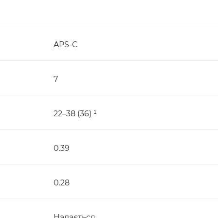
APS-C
7
22–38 (36) ¹
0.39
0.28
Надається