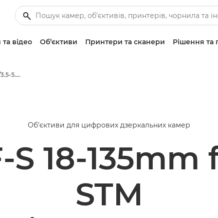
 та відео
Об’єктиви
Принтери та сканери
Рішення та 
Canon EF-S 18-135mm f/3.5-5.6 IS STM - Lenses - Camera & Photo lenses
Об’єктиви для цифрових дзеркальних камер
S 18-135mm f/
STM